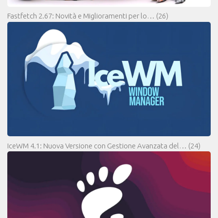
Fastfetch 2.67: Novità e Miglioramenti per lo…
(26)
IceWM 4.1: Nuova Versione con Gestione Avanzata del…
(24)