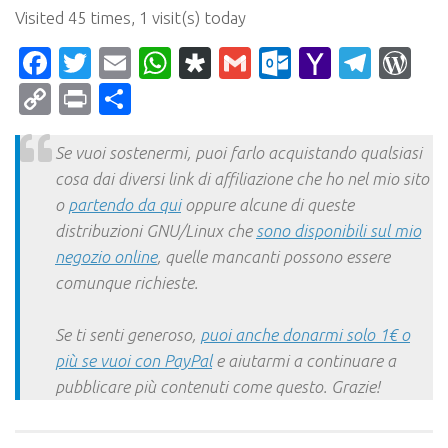
Visited 45 times, 1 visit(s) today
Facebook
Twitter
Email
WhatsApp
Diaspora
Gmail
Outlook.c
Yahoo
Tele
Wo
Mail
Copy
Print
Condividi
Link
Se vuoi sostenermi, puoi farlo acquistando qualsiasi
cosa dai diversi link di affiliazione che ho nel mio sito
o
partendo da qui
oppure alcune di queste
distribuzioni GNU/Linux che
sono disponibili sul mio
negozio online
, quelle mancanti possono essere
comunque richieste.
Se ti senti generoso,
puoi anche donarmi solo 1€ o
più se vuoi con PayPal
e aiutarmi a continuare a
pubblicare più contenuti come questo. Grazie!