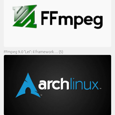
FFmpeg 9.0 “Lei”: il framework…
(5)