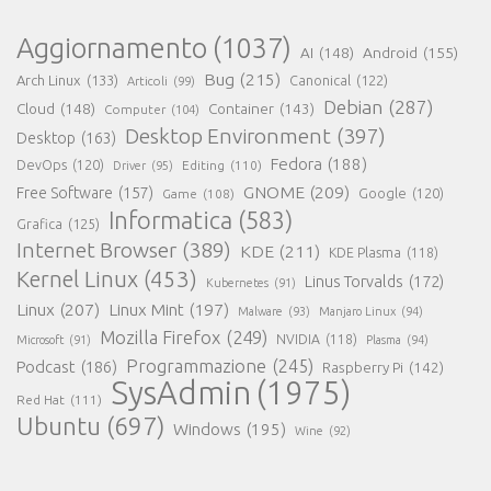
Aggiornamento
(1037)
AI
(148)
Android
(155)
Bug
(215)
Arch Linux
(133)
Canonical
(122)
Articoli
(99)
Debian
(287)
Cloud
(148)
Container
(143)
Computer
(104)
Desktop Environment
(397)
Desktop
(163)
Fedora
(188)
DevOps
(120)
Editing
(110)
Driver
(95)
GNOME
(209)
Free Software
(157)
Game
(108)
Google
(120)
Informatica
(583)
Grafica
(125)
Internet Browser
(389)
KDE
(211)
KDE Plasma
(118)
Kernel Linux
(453)
Linus Torvalds
(172)
Kubernetes
(91)
Linux
(207)
Linux Mint
(197)
Malware
(93)
Manjaro Linux
(94)
Mozilla Firefox
(249)
NVIDIA
(118)
Microsoft
(91)
Plasma
(94)
Programmazione
(245)
Podcast
(186)
Raspberry Pi
(142)
SysAdmin
(1975)
Red Hat
(111)
Ubuntu
(697)
Windows
(195)
Wine
(92)