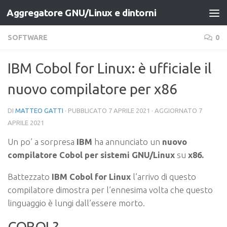
Aggregatore GNU/Linux e dintorni
Salta al contenuto
SOFTWARE
0
IBM Cobol for Linux: è ufficiale il
nuovo compilatore per x86
DI
MATTEO GATTI
· PUBBLICATO
7 APRILE 2021
· AGGIORNATO
7
APRILE 2021
Un po’ a sorpresa
IBM
ha annunciato un
nuovo
compilatore Cobol per sistemi GNU/Linux
su
x86.
Battezzato
IBM Cobol for Linux
l’arrivo di questo
compilatore dimostra per l’ennesima volta che questo
linguaggio è lungi dall’essere morto.
COBOL?