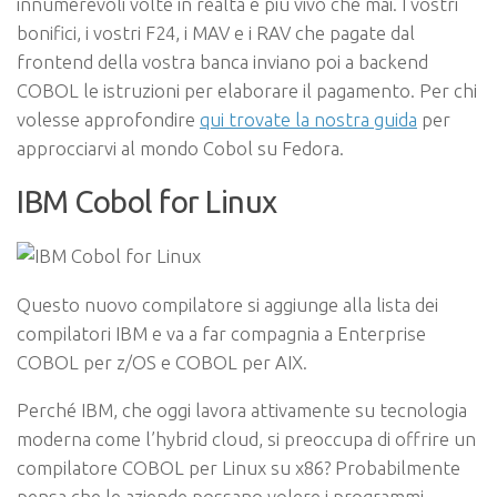
innumerevoli volte in realtà è più vivo che mai. I vostri
bonifici, i vostri F24, i MAV e i RAV che pagate dal
frontend della vostra banca inviano poi a backend
COBOL le istruzioni per elaborare il pagamento. Per chi
volesse approfondire
qui trovate la nostra guida
per
approcciarvi al mondo Cobol su Fedora.
IBM Cobol for Linux
Questo nuovo compilatore si aggiunge alla lista dei
compilatori IBM e va a far compagnia a Enterprise
COBOL per z/OS e COBOL per AIX.
Perché IBM, che oggi lavora attivamente su tecnologia
moderna come l’hybrid cloud, si preoccupa di offrire un
compilatore COBOL per Linux su x86? Probabilmente
pensa che le aziende possano volere i programmi