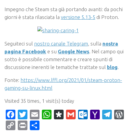
Impegno che Steam sta già portando avanti: da pochi
giorni è stata rilasciata la
versione 5.13-5
di Proton.
Seguiteci sul
nostro canale Telegram
, sulla
nostra
pagina Facebook
e su
Google News
. Nel campo qui
sotto è possibile commentare e creare spunti di
discussione inerenti le tematiche trattate sul
blog
.
Fonte:
https://www.lffl.org/2021/01/steam-proton-
gaming-su-linux.html
Visited 35 times, 1 visit(s) today
Facebook
Twitter
Email
WhatsApp
Diaspora
Gmail
Outlook.c
Yahoo
Tele
Wo
Mail
Copy
Print
Condividi
Link