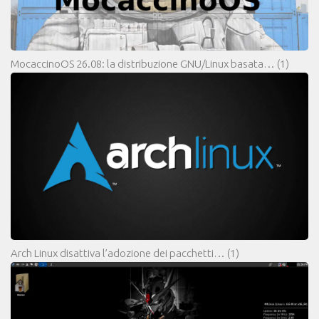
MocaccinoOS 26.08: la distribuzione GNU/Linux basata…
(1)
Arch Linux disattiva l’adozione dei pacchetti…
(1)