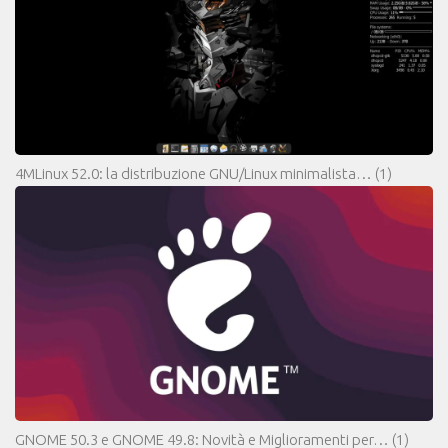
4MLinux 52.0: la distribuzione GNU/Linux minimalista…
(1)
GNOME 50.3 e GNOME 49.8: Novità e Miglioramenti per…
(1)