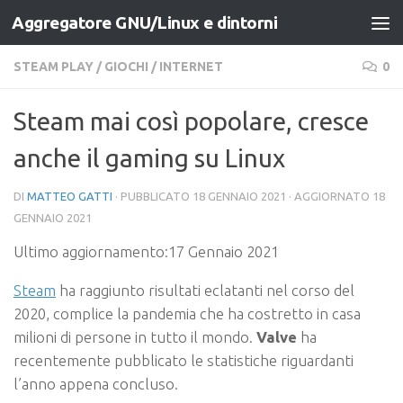
Aggregatore GNU/Linux e dintorni
Salta al contenuto
STEAM PLAY
/
GIOCHI
/
INTERNET
0
Steam mai così popolare, cresce
anche il gaming su Linux
DI
MATTEO GATTI
· PUBBLICATO
18 GENNAIO 2021
· AGGIORNATO
18
GENNAIO 2021
Ultimo aggiornamento:17 Gennaio 2021
Steam
ha raggiunto risultati eclatanti nel corso del
2020, complice la pandemia che ha costretto in casa
milioni di persone in tutto il mondo.
Valve
ha
recentemente pubblicato le statistiche riguardanti
l’anno appena concluso.