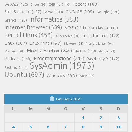
Fedora
(188)
DevOps
(120)
Editing
(110)
Driver
(95)
GNOME
(209)
Free Software
(157)
Game
(108)
Google
(120)
Informatica
(583)
Grafica
(125)
Internet Browser
(389)
KDE
(211)
KDE Plasma
(118)
Kernel Linux
(453)
Linus Torvalds
(172)
Kubernetes
(91)
Linux
(207)
Linux Mint
(197)
Malware
(93)
Manjaro Linux
(94)
Mozilla Firefox
(249)
NVIDIA
(118)
Microsoft
(91)
Plasma
(94)
Programmazione
(245)
Podcast
(186)
Raspberry Pi
(142)
SysAdmin
(1975)
Red Hat
(111)
Ubuntu
(697)
Windows
(195)
Wine
(92)
Gennaio 2021
L
M
M
G
V
S
D
1
2
3
4
5
6
7
8
9
10