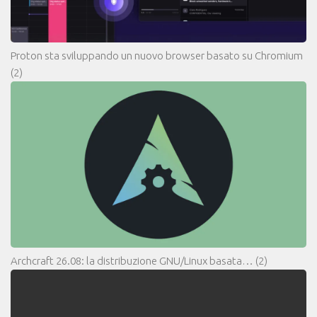
Proton sta sviluppando un nuovo browser basato su Chromium
(2)
Archcraft 26.08: la distribuzione GNU/Linux basata…
(2)