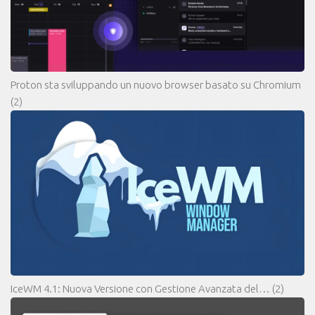
Proton sta sviluppando un nuovo browser basato su Chromium
(2)
IceWM 4.1: Nuova Versione con Gestione Avanzata del…
(2)