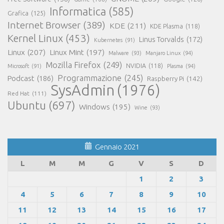
Informatica
(585)
Grafica
(125)
Internet Browser
(389)
KDE
(211)
KDE Plasma
(118)
Kernel Linux
(453)
Linus Torvalds
(172)
Kubernetes
(91)
Linux
(207)
Linux Mint
(197)
Malware
(93)
Manjaro Linux
(94)
Mozilla Firefox
(249)
NVIDIA
(118)
Microsoft
(91)
Plasma
(94)
Programmazione
(245)
Podcast
(186)
Raspberry Pi
(142)
SysAdmin
(1976)
Red Hat
(111)
Ubuntu
(697)
Windows
(195)
Wine
(93)
Gennaio 2021
L
M
M
G
V
S
D
1
2
3
4
5
6
7
8
9
10
11
12
13
14
15
16
17