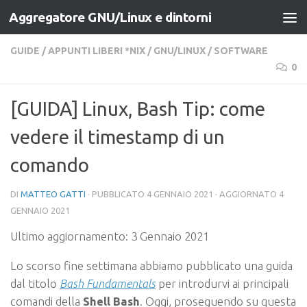
Aggregatore GNU/Linux e dintorni
Salta al contenuto
GUIDE
/
APPUNTI LIBERI *NIX
/
GNU/LINUX
/
SOFTWARE
0
[GUIDA] Linux, Bash Tip: come
vedere il timestamp di un
comando
DI
MATTEO GATTI
· PUBBLICATO
4 GENNAIO 2021
· AGGIORNATO
4
GENNAIO 2021
Ultimo aggiornamento:
3 Gennaio 2021
Lo scorso fine settimana abbiamo pubblicato una guida
dal titolo
Bash Fundamentals
per introdurvi ai principali
comandi della
Shell Bash
. Oggi, proseguendo su questa