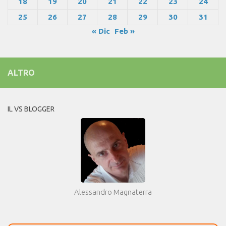
18
19
20
21
22
23
24
25
26
27
28
29
30
31
« Dic
Feb »
ALTRO
IL VS BLOGGER
Alessandro Magnaterra