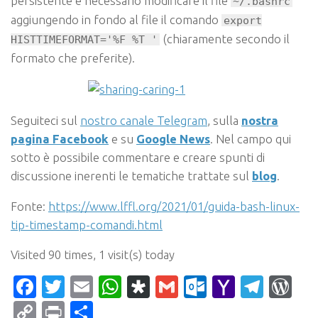
persistente è necessario modificare il file
~/.bashrc
aggiungendo in fondo al file il comando
export
(chiaramente secondo il
HISTTIMEFORMAT='%F %T '
formato che preferite).
Seguiteci sul
nostro canale Telegram
, sulla
nostra
pagina Facebook
e su
Google News
. Nel campo qui
sotto è possibile commentare e creare spunti di
discussione inerenti le tematiche trattate sul
blog
.
Fonte:
https://www.lffl.org/2021/01/guida-bash-linux-
tip-timestamp-comandi.html
Visited 90 times, 1 visit(s) today
Facebook
Twitter
Email
WhatsApp
Diaspora
Gmail
Outlook.c
Yahoo
Tele
Wo
Mail
Copy
Print
Condividi