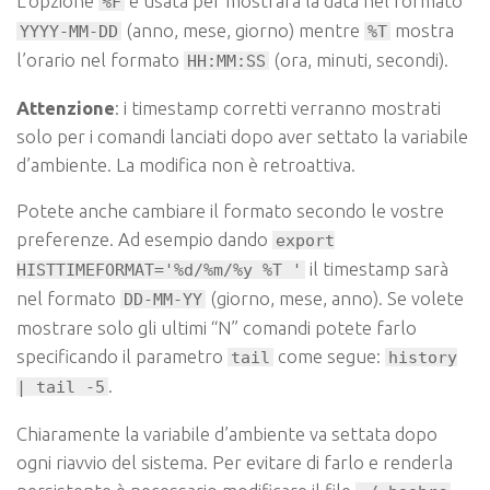
L’opzione
è usata per mostrara la data nel formato
%F
(anno, mese, giorno) mentre
mostra
YYYY-MM-DD
%T
l’orario nel formato
(ora, minuti, secondi).
HH:MM:SS
Attenzione
: i timestamp corretti verranno mostrati
solo per i comandi lanciati dopo aver settato la variabile
d’ambiente. La modifica non è retroattiva.
Potete anche cambiare il formato secondo le vostre
preferenze. Ad esempio dando
export
il timestamp sarà
HISTTIMEFORMAT='%d/%m/%y %T '
nel formato
(giorno, mese, anno). Se volete
DD-MM-YY
mostrare solo gli ultimi “N” comandi potete farlo
specificando il parametro
come segue:
tail
history
.
| tail -5
Chiaramente la variabile d’ambiente va settata dopo
ogni riavvio del sistema. Per evitare di farlo e renderla