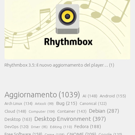
Rhythmbox 3.5: il nuovo aggiornamento del player…
(1)
Aggiornamento
(1039)
AI
(148)
Android
(155)
Bug
(215)
Arch Linux
(134)
Canonical
(122)
Articoli
(99)
Debian
(287)
Cloud
(148)
Container
(143)
Computer
(104)
Desktop Environment
(397)
Desktop
(163)
Fedora
(188)
DevOps
(120)
Editing
(110)
Driver
(95)
GNOME
(209)
Free Software
(158)
Game
(108)
Google
(120)