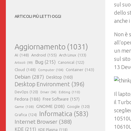
sul suo
dello s
ARTICOLI PIÙ LETTI OGGI
anche i
Non è s
all’ope
Aggiornamento
(1031)
un menù
AI
(148)
Android
(155)
Arch Linux
(133)
sul sit
Bug
(215)
Canonical
(122)
Articoli
(99)
13 Deve
Cloud
(148)
Container
(143)
Computer
(104)
Debian
(287)
Desktop
(160)
Desktop Environment
(396)
DevOps
(120)
Editing
(110)
Driver
(94)
Il lapt
Fedora
(188)
Free Software
(157)
il Turb
GNOME
(208)
Google
(120)
Game
(108)
sceglie
Informatica
(583)
Grafica
(124)
10510U 
Internet Browser
(388)
10610U
KDE
(211)
KDE Plasma
(118)