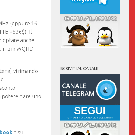
MHz (oppure 16
1TB +536$). Il
uò optare anche
llo ma in WQHD
ISCRIVITI AL CANALE
teria) vi rimando
ne
 sconto
ia potete dare uno
ebook
e su