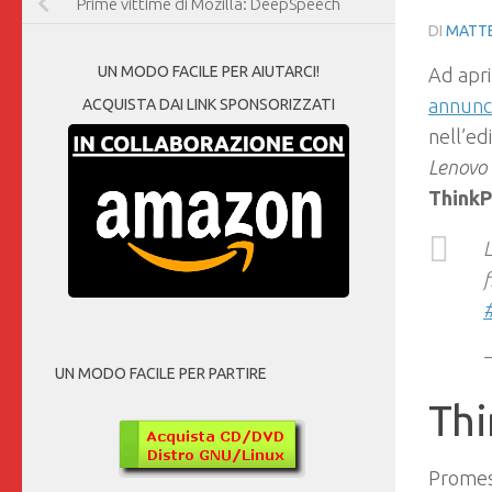
Prime vittime di Mozilla: DeepSpeech
DI
MATTE
UN MODO FACILE PER AIUTARCI!
Ad apri
annunc
ACQUISTA DAI LINK SPONSORIZZATI
nell’ed
Lenovo 
ThinkP
L
f
UN MODO FACILE PER PARTIRE
Thi
Promess