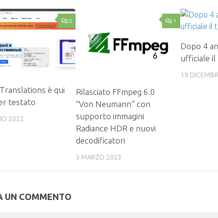
0
1
Dopo 4 ann
ufficiale i
19 DICEMBR
 Translations è qui
Rilasciato FFmpeg 6.0
er testato
“Von Neumann” con
supporto immagini
IO 2022
Radiance HDR e nuovi
decodificatori
3 MARZO 2023
A UN COMMENTO