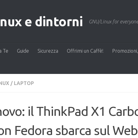
ux e dintorni
GNU/Linux for everyone
a Te
Guide
Sicurezza
Offrimi un Caffè!
Promozioni,
INUX
/
LAPTOP
ovo: il ThinkPad X1 Car
on Fedora sbarca sul Web