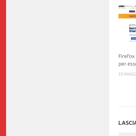
Firefox
per ess
20 MAGG
LASCI