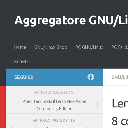
Salta al contenuto
Aggregatore GNU/Lin
Home
GNU/Linux Shop
PC GNU/Linux
PC Fai d
Iscriviti
SEGUICI:
GNU/L
ARTICOLO SUCCESSIVO
Len
Pine64 annuncia il terzo PinePhone
Community Edition
8 c
ARTICOLO PRECEDENTE