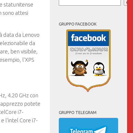
Cer
ne statunitense
n sono attesi
GRUPPO FACEBOOK
ità data da Lenovo
selezionabile da
e, ben visibile,
 esempio, l’XPS
Hz, 4.20 GHz con
vrapprezzo potete
telCore i7-
GRUPPO TELEGRAM
 l’intel Core i7-