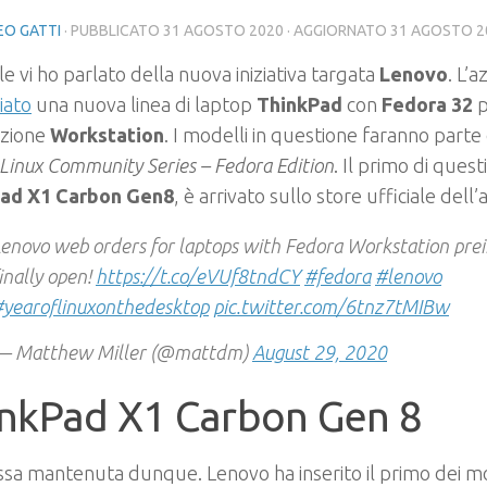
O GATTI
· PUBBLICATO
31 AGOSTO 2020
· AGGIORNATO
31 AGOSTO 2
le vi ho parlato della nuova iniziativa targata
Lenovo
. L’
iato
una nuova linea di laptop
ThinkPad
con
Fedora 32
p
izione
Workstation
. I modelli in questione faranno part
Linux Community Series – Fedora Edition
. Il primo di questi 
ad X1 Carbon Gen8
, è arrivato sullo store ufficiale dell’
enovo web orders for laptops with Fedora Workstation prei
inally open!
https://t.co/eVUf8tndCY
#fedora
#lenovo
#yearoflinuxonthedesktop
pic.twitter.com/6tnz7tMIBw
— Matthew Miller (@mattdm)
August 29, 2020
nkPad X1 Carbon Gen 8
a mantenuta dunque. Lenovo ha inserito il primo dei mod