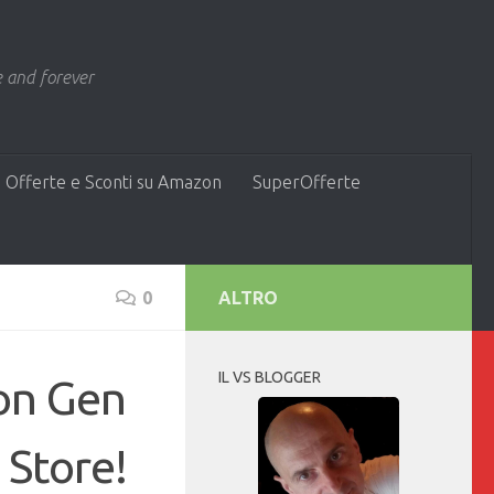
 and forever
 Offerte e Sconti su Amazon
SuperOfferte
0
ALTRO
IL VS BLOGGER
bon Gen
 Store!