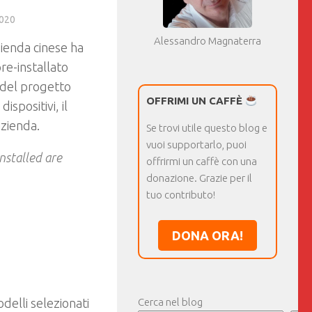
020
Alessandro Magnaterra
azienda cinese ha
re-installato
e del progetto
OFFRIMI UN CAFFÈ
dispositivi, il
azienda.
Se trovi utile questo blog e
vuoi supportarlo, puoi
nstalled are
offrirmi un caffè con una
donazione. Grazie per il
tuo contributo!
DONA ORA!
elli selezionati
Cerca nel blog