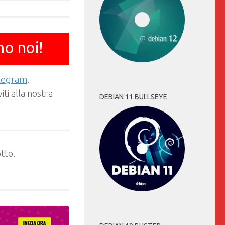
mo noi!
elegram
.
ti alla nostra
DEBIAN 11 BULLSEYE
tto.