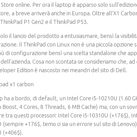
 Store online. Per ora il laptop è apparso solo sull’edizio
tore, a breve arriverà anche in Europa. Oltre all’X1 Carbo
 ThinkPad P1 Gen2 e il ThinkPad P53.
olo il lancio del prodotto a entusiasmare, bensì la visibil
razione. Il ThinkPad con Linux non è una piccola opzione 
 di configurazione bensì una scelta standalone che appar
o dell’azienda. Cosa non scontata se consideriamo che, ad
loper Edition è nascosto nei meandri del sito di Dell.
op ha a bordo, di default, un Intel Core i
5-10210U (1.60 G
o Boost, 4 Cores, 8 Threads, 6 MB Cache) ma, con un so
re tra questi processori:
Intel Core i5-10310U (+176$), In
(sempre +176$, temo ci sia un errore sul sito di Lenovo) e
 (+406$).