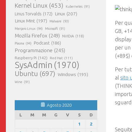
Kernel Linux
(453)
Kubernetes
(91)
Linux
(207)
Linus Torvalds
(172)
Linux Mint
(197)
Malware
(93)
Per qu
Manjaro Linux
(94)
Microsoft
(91)
GB, +14
Mozilla Firefox
(249)
NVIDIA
(118)
display
Podcast
(186)
Plasma
(94)
per un
Programmazione
(245)
(+89$) 
Raspberry Pi
(142)
Red Hat
(111)
SysAdmin
(1970)
Per tut
Ubuntu
(697)
Windows
(195)
al
sito 
Wine
(91)
(THINK
importa
sguard
Agosto 2020
L
M
M
G
V
S
D
1
2
Seguite