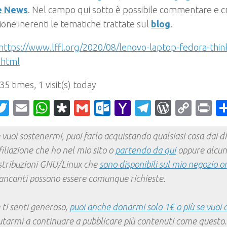
e News
. Nel campo qui sotto è possibile commentare e cr
ione inerenti le tematiche trattate sul
blog
.
https://www.lffl.org/2020/08/lenovo-laptop-fedora-thi
.html
 35 times, 1 visit(s) today
acebook
Twitter
Email
WhatsApp
Diaspora
Gmail
Outlook.com
Yahoo
Telegram
WordPr
Cop
Pr
Mail
Link
 vuoi sostenermi, puoi farlo acquistando qualsiasi cosa dai div
filiazione che ho nel mio sito o
partendo da qui
oppure alcun
stribuzioni GNU/Linux che
sono disponibili sul mio negozio o
ncanti possono essere comunque richieste.
 ti senti generoso,
puoi anche donarmi solo 1€ o più se vuoi 
utarmi a continuare a pubblicare più contenuti come questo.