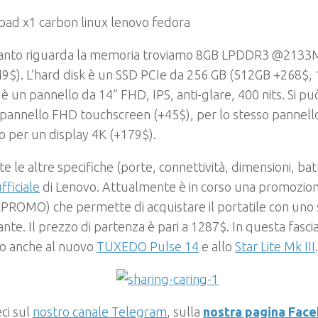
anto riguarda la memoria troviamo 8GB LPDDR3 @2133
9$). L’hard disk è un SSD PCIe da 256 GB (512GB +268$, 
 è un pannello da 14” FHD, IPS, anti-glare, 400 nits. Si p
 pannello FHD touchscreen (+45$), per lo stesso panne
o per un display 4K (+179$).
te le altre specifiche (porte, connettività, dimensioni, bat
ufficiale
di Lenovo. Attualmente è in corso una promozio
PROMO) che permette di acquistare il portatile con uno
nte. Il prezzo di partenza è pari a 1287$. In questa fasc
o anche al nuovo
TUXEDO Pulse 14
e allo
Star Lite Mk III
.
ci sul
nostro canale Telegram
, sulla
nostra pagina Fac