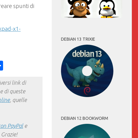
eare spunti di
nkpad-x1-
DEBIAN 13 TRIXIE
ess
y
int
Condividi
ersi link di
e di queste
nline
, quelle
DEBIAN 12 BOOKWORM
con PayPal
e
 Grazie!