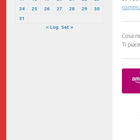
commun
24
25
26
27
28
29
30
31
« Lug
Set »
Cosa ne
Ti piac