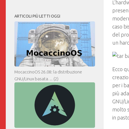
L’hardw
present
ARTICOLI PIÙ LETTI OGGI
moderne
caso bi
del pro
un hard
Ecco qu
MocaccinoOS 26.08: la distribuzione
creazio
GNU/Linux basata…
(2)
per i b
più adat
GNU/Lin
molto 
in past