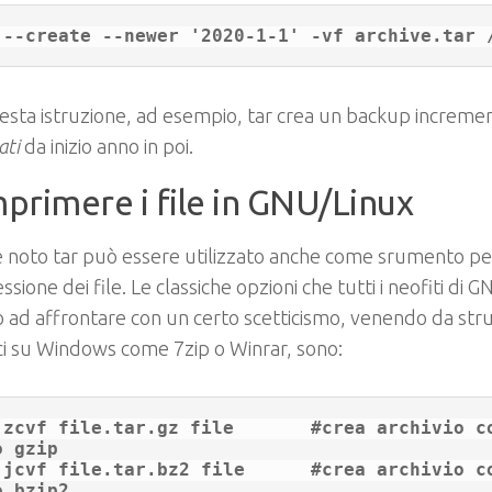
sta istruzione, ad esempio, tar crea un backup increment
ati
da inizio anno in poi.
rimere i file in GNU/Linux
 noto tar può essere utilizzato anche come srumento pe
sione dei file. Le classiche opzioni che tutti i neofiti di G
 ad affrontare con un certo scetticismo, venendo da str
i su Windows come 7zip o Winrar, sono:
f file.tar.gz file	#crea archivio compresso di 
 gzip

f file.tar.bz2 file	#crea archivio compresso di 
 bzip2
