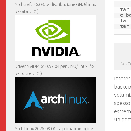
Archcraft 26.08: la distribuzione GNU/Linux
tar
basata…
(1)
e ba
tar
Un LT
Driver NVIDIA 610.57.04 per GNU/Linux: fix
per oltre…
(1)
Interes
backup 
volumi.
spesso
estrema
un prim
Arch Linux 2026.08.01: la prima immagine