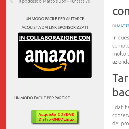
Il podcast di Marco’s Box – Puntata 76
co
UN MODO FACILE PER AIUTARCI!
DI
MATTE
ACQUISTA DAI LINK SPONSORIZZATI
In ques
complet
molto p
azienda
Tar
ba
UN MODO FACILE PER PARTIRE
I dati 
conserv
del pro