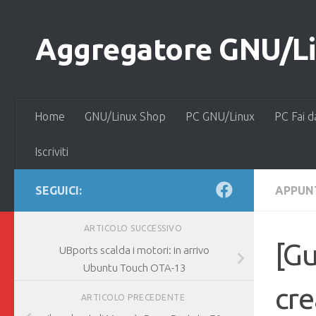
Salta al contenuto
Aggregatore GNU/Lin
Home
GNU/Linux Shop
PC GNU/Linux
PC Fai d
Iscriviti
SEGUICI:
APPUNT
ARTICOLO SUCCESSIVO
[Gu
UBports scalda i motori: in arrivo
Ubuntu Touch OTA-13
cre
ARTICOLO PRECEDENTE