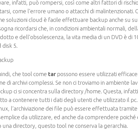
are, infatti, può rompersi, così come altri fattori di risch
arsi, come l’errore umano o attacchi di malintenzionati. O
 soluzioni cloud è facile effettuare backup anche su suppo
sogna ricordarsi che, in condizioni ambientali normali, della
dotto e dell’obsolescenza, la vita media di un DVD è di 10
 disk 5.
indi, che tool come
tar
possono essere utilizzati efficac
ne di archivi complessi. Se non ci troviamo in ambiente lavo
ackup ci si concentra sulla directory /home. Questa, infatti,
to a contenere tutti i dati degli utenti che utilizzato il pc.
ux, l’archiviazione dei file può essere effettuata tramit
semplice da utilizzare, ed anche da comprendere poiché
o una directory, questo tool ne conserva la gerarchia.