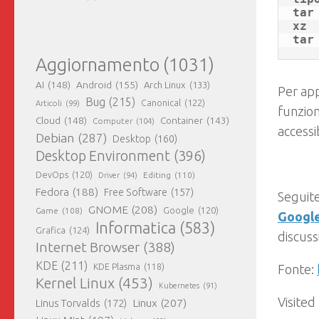
tar
xz

tar
Aggiornamento
(1031)
AI
(148)
Android
(155)
Arch Linux
(133)
Per app
Bug
(215)
Canonical
(122)
Articoli
(99)
funzion
Cloud
(148)
Container
(143)
Computer
(104)
accessi
Debian
(287)
Desktop
(160)
Desktop Environment
(396)
DevOps
(120)
Editing
(110)
Driver
(94)
Fedora
(188)
Free Software
(157)
Seguite
GNOME
(208)
Google
(120)
Game
(108)
Googl
Informatica
(583)
Grafica
(124)
discuss
Internet Browser
(388)
KDE
(211)
KDE Plasma
(118)
Fonte:
Kernel Linux
(453)
Kubernetes
(91)
Visited
Linux
(207)
Linus Torvalds
(172)