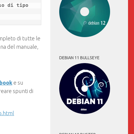
o di tipo 
pleto di tutte le
gina del manuale,
DEBIAN 11 BULLSEYE
ebook
e su
eare spunti di
p.html