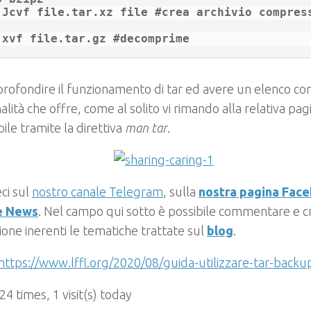
 Jcvf file.tar.xz file #crea archivio compress
 xvf file.tar.gz #decomprime
rofondire il funzionamento di tar ed avere un elenco com
alità che offre, come al solito vi rimando alla relativa pa
bile tramite la direttiva
man tar
.
ci sul
nostro canale Telegram
, sulla
nostra pagina Fac
e News
. Nel campo qui sotto è possibile commentare e cr
ione inerenti le tematiche trattate sul
blog
.
https://www.lffl.org/2020/08/guida-utilizzare-tar-backu
 24 times, 1 visit(s) today