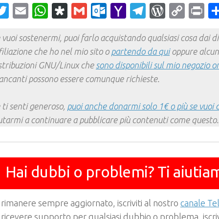
acebook
Twitter
Email
WhatsApp
Diaspora
Gmail
Outlook.com
Yahoo
Telegram
WordPr
Cop
Pr
Mail
Link
 vuoi sostenermi, puoi farlo acquistando qualsiasi cosa dai div
filiazione che ho nel mio sito o
partendo da qui
oppure alcun
stribuzioni GNU/Linux che
sono disponibili sul mio negozio o
ncanti possono essere comunque richieste.
 ti senti generoso,
puoi anche donarmi solo 1€ o più se vuoi 
utarmi a continuare a pubblicare più contenuti come questo.
Hai dubbi o problemi? Ti aiutia
 rimanere sempre aggiornato, iscriviti al nostro
canale T
 ricevere supporto per qualsiasi dubbio o problema, iscrivi