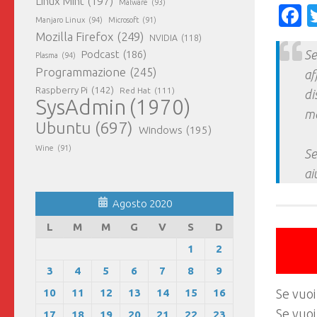
Linux Mint
(197)
Malware
(93)
F
Manjaro Linux
(94)
Microsoft
(91)
Mozilla Firefox
(249)
NVIDIA
(118)
Se
Podcast
(186)
Plasma
(94)
Programmazione
(245)
af
Raspberry Pi
(142)
Red Hat
(111)
di
SysAdmin
(1970)
ma
Ubuntu
(697)
Windows
(195)
Wine
(91)
Se
ai
Agosto 2020
L
M
M
G
V
S
D
1
2
3
4
5
6
7
8
9
10
11
12
13
14
15
16
Se vuoi
Se vuoi
17
18
19
20
21
22
23