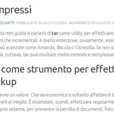
mpressi
O GATTI
· PUBBLICATO
30 AGOSTO 2020
· AGGIORNATO
30 AGOSTO 2
ta mini guida vi parlerò di
tar
come utility per effettuare
i che incrementali. A livello enterprise, ovviamente, esis
iù avanzate come Amanda, Bacula o Clonezilla. Se non s
li, tuttavia, tar può risultare molto comodo e sempliciss
 come strumento per effet
ckup
hanno un valore. Che sia economico o soltanto affettivo 
arli al meglio. È essenziale, quindi, effettuare regolar
prio sistema, per prevenire la perdita di documenti, foto 