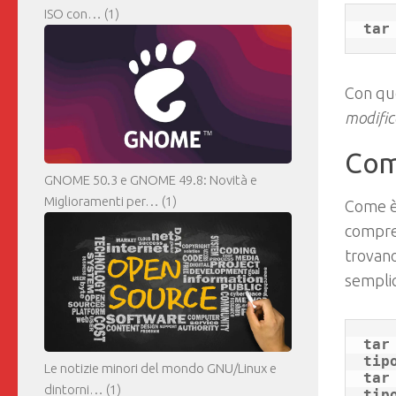
ISO con…
(1)
Con que
modific
Comp
GNOME 50.3 e GNOME 49.8: Novità e
Miglioramenti per…
(1)
Come è
compres
trovano
semplic
tar zcv
tipo
Le notizie minori del mondo GNU/Linux e
tar jcv
dintorni…
(1)
tipo