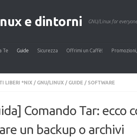
ux e dintorni
GNU/Linux for everyone
a Te
Guide
Sicurezza
Offrimi un Caffè!
Promozioni,
I LIBERI *NIX
/
GNU/LINUX
/
GUIDE
/
SOFTWARE
ida] Comando Tar: ecco 
are un backup o archivi