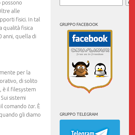
io possono
Cer
ltre alle
rti fisici. In tal
GRUPPO FACEBOOK
 qualità fisica
 anni, quella di
emente per la
rativo, di solito
 è il filesystem
 Sui sistemi
e il comando
tar
. È
 quando gli diamo
GRUPPO TELEGRAM