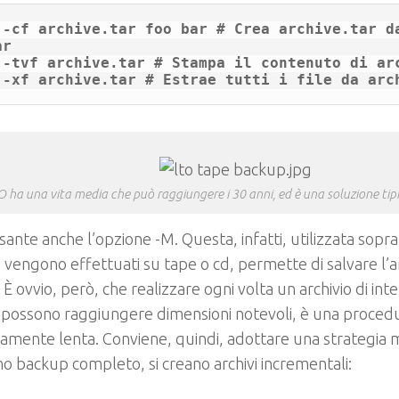
 -cf archive.tar foo bar # Crea archive.tar da
r

 -tvf archive.tar # Stampa il contenuto di arc
O ha una vita media che può raggiungere i 30 anni, ed è una soluzione ti
sante anche l’opzione -M. Questa, infatti, utilizzata sopr
vengono effettuati su tape o cd, permette di salvare l’ar
 È ovvio, però, che realizzare ogni volta un archivio di inte
 possono raggiungere dimensioni notevoli, è una proced
mente lenta. Conviene, quindi, adottare una strategia mi
o backup completo, si creano archivi incrementali: