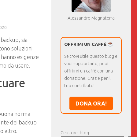
Alessandro Magnaterra
020
 backup, sia
OFFRIMI UN CAFFÈ
tono soluzioni
Se trovi utile questo blog e
i hanno esigenze
vuoi supportarlo, puoi
imo da usare.
offrirmi un caffè con una
donazione. Grazie per il
tuare
tuo contributo!
DONA ORA!
è buona norma
mente dei backup
o altro.
Cerca nel blog