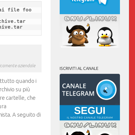
i file foo 
hive.tar

picamente aziendale
ISCRIVITI AL CANALE
attutto quando i
chivio su più
re cartelle, che
ura
sta. A seguito di