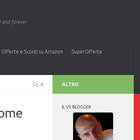
 and forever
 Offerte e Sconti su Amazon
SuperOfferte
0
ALTRO
IL VS BLOGGER
come