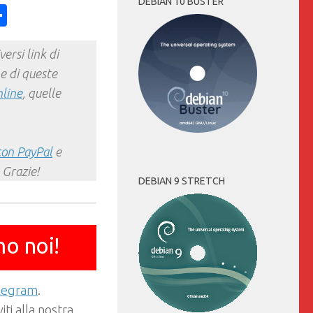
DEBIAN 10 BUSTER
ess
y
int
Condividi
ersi link di
e di queste
nline
, quelle
con PayPal
e
 Grazie!
DEBIAN 9 STRETCH
mo noi!
elegram
.
ti alla nostra