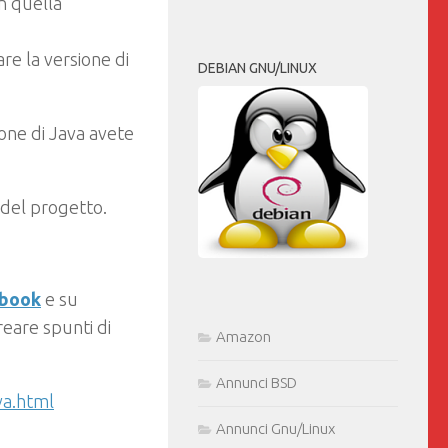
n quella
re la versione di
DEBIAN GNU/LINUX
one di Java avete
del progetto.
ebook
e su
eare spunti di
Amazon
Annunci BSD
va.html
Annunci Gnu/Linux