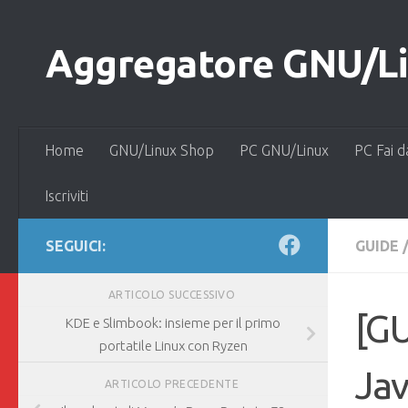
Salta al contenuto
Aggregatore GNU/Lin
Home
GNU/Linux Shop
PC GNU/Linux
PC Fai d
Iscriviti
SEGUICI:
GUIDE
ARTICOLO SUCCESSIVO
[GU
KDE e Slimbook: insieme per il primo
portatile Linux con Ryzen
Jav
ARTICOLO PRECEDENTE