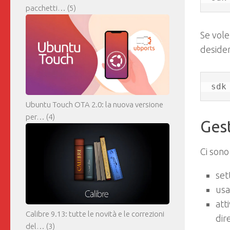
pacchetti…
(5)
Se vole
deside
sdk
Ubuntu Touch OTA 2.0: la nuova versione
per…
(4)
Gest
Ci sono
set
usa
att
Calibre 9.13: tutte le novità e le correzioni
dir
del…
(3)