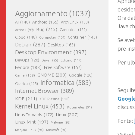
Apritel
deside
Aggiornamento
(1037)
Ora da
AI
(148)
Android
(155)
Arch Linux
(133)
Java ch
Bug
(215)
Canonical
(122)
Articoli
(99)
Cloud
(148)
Container
(143)
Computer
(104)
Se ave
Debian
(287)
Desktop
(163)
pre-ins
Desktop Environment
(397)
DevOps
(120)
Editing
(110)
Driver
(95)
Per ult
Fedora
(188)
Free Software
(157)
GNOME
(209)
Game
(108)
Google
(120)
Informatica
(583)
Grafica
(125)
Seguite
Internet Browser
(389)
Googl
KDE
(211)
KDE Plasma
(118)
Kernel Linux
(453)
discuss
Kubernetes
(91)
Linux
(207)
Linus Torvalds
(172)
Fonte:
Linux Mint
(197)
Malware
(93)
Manjaro Linux
(94)
Microsoft
(91)
Visited