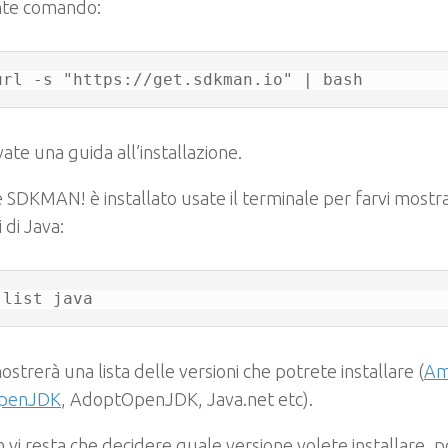
te comando:
url -s "https://get.sdkman.io" | bash
ate una guida all’installazione.
 SDKMAN! è installato usate il terminale per farvi mostra
 di Java:
 list java
mostrerà una lista delle versioni che potrete installare (
Am
OpenJDK
, AdoptOpenJDK, Java.net etc).
 vi resta che decidere quale versione volete installare,