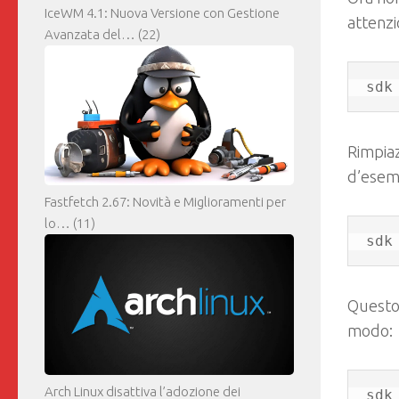
IceWM 4.1: Nuova Versione con Gestione
attenzi
Avanzata del…
(22)
sdk
Rimpia
d’esemp
Fastfetch 2.67: Novità e Miglioramenti per
lo…
(11)
sdk
Questo 
modo:
Arch Linux disattiva l’adozione dei
sdk