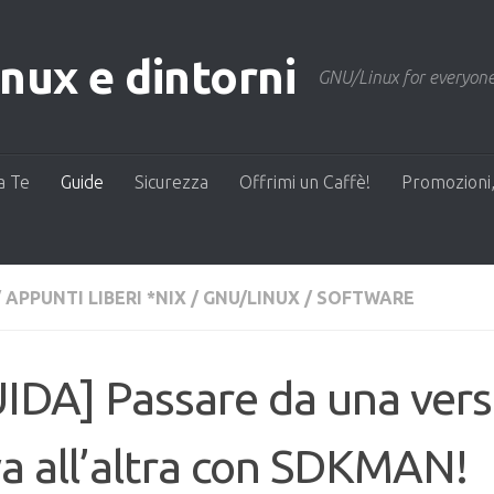
ux e dintorni
GNU/Linux for everyone
a Te
Guide
Sicurezza
Offrimi un Caffè!
Promozioni,
/
APPUNTI LIBERI *NIX
/
GNU/LINUX
/
SOFTWARE
IDA] Passare da una vers
a all’altra con SDKMAN!