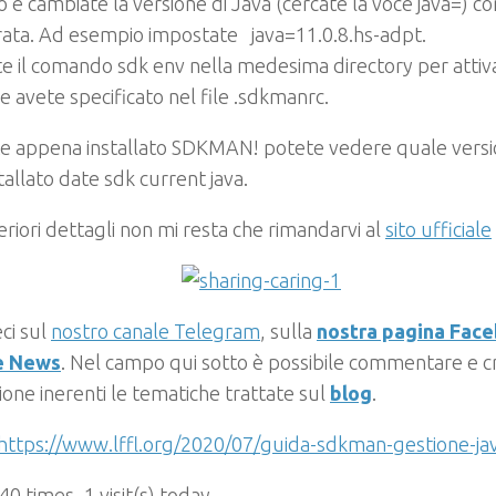
o e cambiate la versione di Java (cercate la voce
java=
) co
rata. Ad esempio impostate
java=
11.0.8.hs-adpt
.
te il comando
sdk env
nella medesima directory per attiva
e avete specificato nel file
.sdkmanrc
.
te appena installato SDKMAN! potete vedere quale versi
tallato date
sdk current java
.
eriori dettagli non mi resta che rimandarvi al
sito ufficiale
ci sul
nostro canale Telegram
, sulla
nostra pagina Fac
e News
. Nel campo qui sotto è possibile commentare e cr
ione inerenti le tematiche trattate sul
blog
.
https://www.lffl.org/2020/07/guida-sdkman-gestione-ja
 40 times, 1 visit(s) today