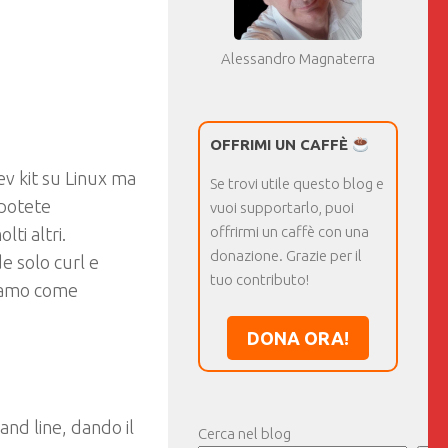
Alessandro Magnaterra
OFFRIMI UN CAFFÈ
ev kit su Linux ma
Se trovi utile questo blog e
 potete
vuoi supportarlo, puoi
offrirmi un caffè con una
lti altri.
donazione. Grazie per il
e solo curl e
tuo contributo!
diamo come
DONA ORA!
nd line, dando il
Cerca nel blog