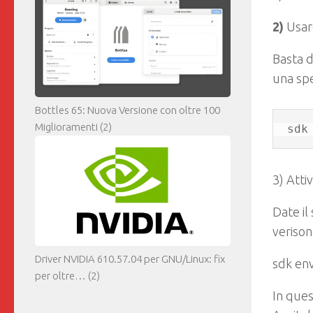
2)
Usare
Basta 
una spe
Bottles 65: Nuova Versione con oltre 100
Miglioramenti
(2)
sdk
3) Atti
Date il
verison
Driver NVIDIA 610.57.04 per GNU/Linux: fix
sdk env
per oltre…
(2)
In que