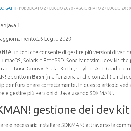
O GATTI
· PUBBLICATO
27 LUGLIO 2020
· AGGIORNATO
27 LUGLIO 2020
 aggiornamento:
26 Luglio 2020
AN!
è un tool che consente di gestire più versioni di vari d
u macOS, Solaris e FreeBSD. Sono tantissimi i dev kit che
urare:
Java
, Groovy, Scala, Kotlin, Ceylon, Ant, Gradle e mo
! è scritto in
Bash
(ma funziona anche con Zsh) e richied
ip per funzionare correttamente. In questo articolo ve
are e gestire più versioni di Java usando SDKMAN!.
MAN! gestione dei dev kit
ziare è necessario installare SDKMAN! attraverso la comma