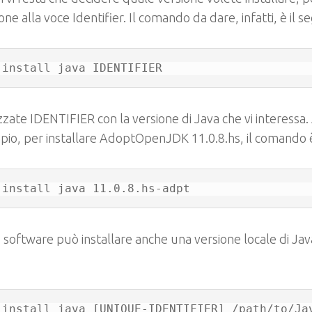
one alla voce
Identifier
. Il comando da dare, infatti, è il 
 install java IDENTIFIER
zzate
IDENTIFIER
con la versione di Java che vi interessa. 
io, per installare AdoptOpenJDK 11.0.8.hs, il comando è
 install java 11.0.8.hs-adpt
software può installare anche una versione locale di Jav
 install java [UNIQUE-IDENTIFIER] /path/to/Ja