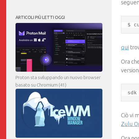
seguen
ARTICOLI PIÙ LETTI OGGI
$ c
qui
trov
Ora che
versioni
Proton sta sviluppando un nuovo browser
basato su Chromium
(41)
sdk
Ciò vi 
Zulu 
Ora non