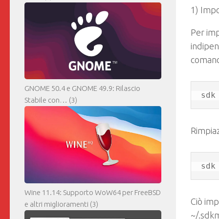
1) Impo
Per imp
indipen
coman
GNOME 50.4 e GNOME 49.9: Rilascio
sdk
Stabile con…
(3)
Rimpia
sdk
Wine 11.14: Supporto WoW64 per FreeBSD
Ciò im
e altri miglioramenti
(3)
~/.sdk