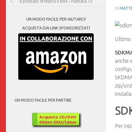
Il podcast di Marco’s Box – Puntata 72
DI
MATTE
UN MODO FACILE PER AIUTARCI!
ACQUISTA DAI LINK SPONSORIZZATI
Ultimo
SDKM
anche s
config
SKDMAN
zip/unz
install
UN MODO FACILE PER PARTIRE
SDK
Per ini