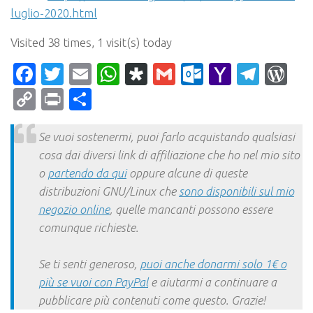
luglio-2020.html
Visited 38 times, 1 visit(s) today
Facebook
Twitter
Email
WhatsApp
Diaspora
Gmail
Outlook.c
Yahoo
Tele
Wo
Mail
Copy
Print
Condividi
Link
Se vuoi sostenermi, puoi farlo acquistando qualsiasi
cosa dai diversi link di affiliazione che ho nel mio sito
o
partendo da qui
oppure alcune di queste
distribuzioni GNU/Linux che
sono disponibili sul mio
negozio online
, quelle mancanti possono essere
comunque richieste.
Se ti senti generoso,
puoi anche donarmi solo 1€ o
più se vuoi con PayPal
e aiutarmi a continuare a
pubblicare più contenuti come questo. Grazie!