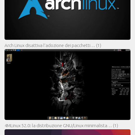
Arch Linux disattiva l’adozione dei pacchetti…
(1)
4MLinux 52.0: la distribuzione GNU/Linux minimalista…
(1)