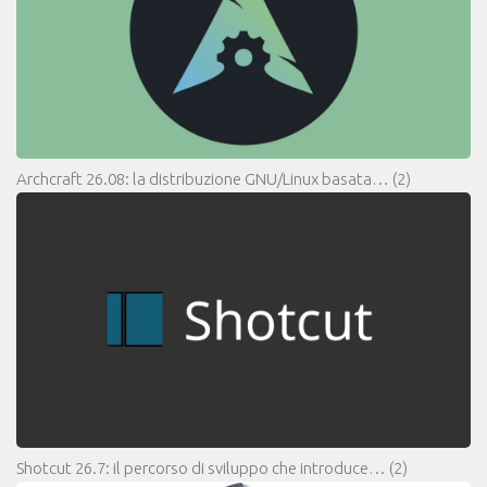
Archcraft 26.08: la distribuzione GNU/Linux basata…
(2)
Shotcut 26.7: il percorso di sviluppo che introduce…
(2)