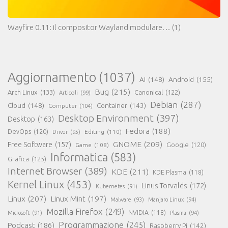
Wayfire 0.11: il compositor Wayland modulare…
(1)
Aggiornamento
(1037)
AI
(148)
Android
(155)
Bug
(215)
Arch Linux
(133)
Canonical
(122)
Articoli
(99)
Debian
(287)
Cloud
(148)
Container
(143)
Computer
(104)
Desktop Environment
(397)
Desktop
(163)
Fedora
(188)
DevOps
(120)
Editing
(110)
Driver
(95)
GNOME
(209)
Free Software
(157)
Game
(108)
Google
(120)
Informatica
(583)
Grafica
(125)
Internet Browser
(389)
KDE
(211)
KDE Plasma
(118)
Kernel Linux
(453)
Linus Torvalds
(172)
Kubernetes
(91)
Linux
(207)
Linux Mint
(197)
Malware
(93)
Manjaro Linux
(94)
Mozilla Firefox
(249)
NVIDIA
(118)
Microsoft
(91)
Plasma
(94)
Programmazione
(245)
Podcast
(186)
Raspberry Pi
(142)