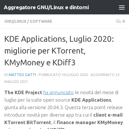
Aggregatore GNU/Linux e dintorni
Salta al contenuto
GNU/LINUX
/
SOFTWARE
0
KDE Applications, Luglio 2020:
migliorie per KTorrent,
KMyMoney e KDiff3
DI
MATTEO GATTI
· PUBBLICATO
10 LUGLIO 2020
· AGGIORNATO
23
MAGGIO 2021
The KDE Project
ha annunciato
le novità del mese di
luglio per la suite open source
KDE Applications
,
giunta alla versione 20.04.3. Questa terza point release
introduce novità per diverse app tra cui il
client e-mail
KTorrent BitTorrent
, il
finance manager KMyMoney