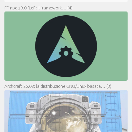
FFmpeg 9.0 “Lei”: il framework…
(4)
Archcraft 26.08: la distribuzione GNU/Linux basata…
(3)