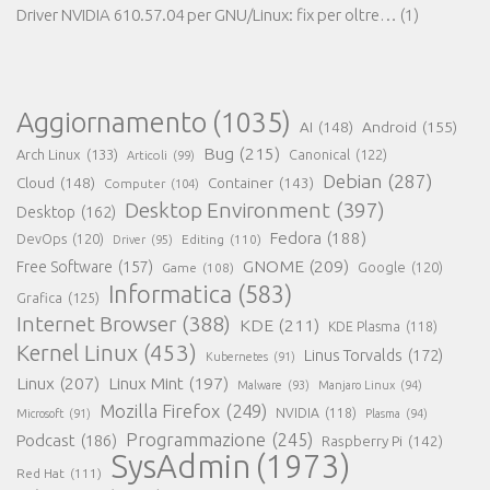
Driver NVIDIA 610.57.04 per GNU/Linux: fix per oltre…
(1)
Aggiornamento
(1035)
AI
(148)
Android
(155)
Bug
(215)
Arch Linux
(133)
Canonical
(122)
Articoli
(99)
Debian
(287)
Cloud
(148)
Container
(143)
Computer
(104)
Desktop Environment
(397)
Desktop
(162)
Fedora
(188)
DevOps
(120)
Editing
(110)
Driver
(95)
GNOME
(209)
Free Software
(157)
Game
(108)
Google
(120)
Informatica
(583)
Grafica
(125)
Internet Browser
(388)
KDE
(211)
KDE Plasma
(118)
Kernel Linux
(453)
Linus Torvalds
(172)
Kubernetes
(91)
Linux
(207)
Linux Mint
(197)
Malware
(93)
Manjaro Linux
(94)
Mozilla Firefox
(249)
NVIDIA
(118)
Microsoft
(91)
Plasma
(94)
Programmazione
(245)
Podcast
(186)
Raspberry Pi
(142)
SysAdmin
(1973)
Red Hat
(111)