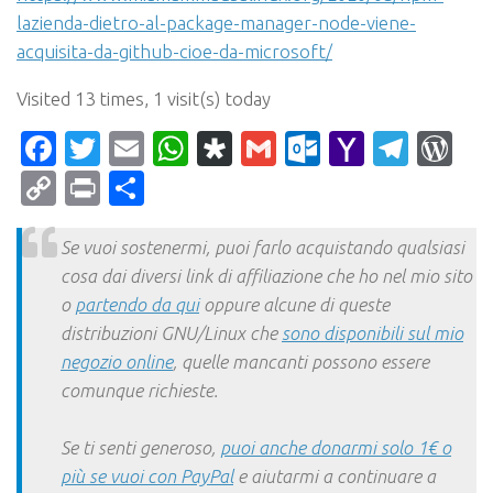
lazienda-dietro-al-package-manager-node-viene-
acquisita-da-github-cioe-da-microsoft/
Visited 13 times, 1 visit(s) today
Facebook
Twitter
Email
WhatsApp
Diaspora
Gmail
Outlook.c
Yahoo
Tele
Wo
Mail
Copy
Print
Condividi
Link
Se vuoi sostenermi, puoi farlo acquistando qualsiasi
cosa dai diversi link di affiliazione che ho nel mio sito
o
partendo da qui
oppure alcune di queste
distribuzioni GNU/Linux che
sono disponibili sul mio
negozio online
, quelle mancanti possono essere
comunque richieste.
Se ti senti generoso,
puoi anche donarmi solo 1€ o
più se vuoi con PayPal
e aiutarmi a continuare a