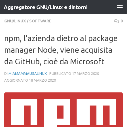
Aggregatore GNU/Linux e dintorni
Salta al contenuto
GNU/LINUX
/
SOFTWARE
0
npm, l’azienda dietro al package
manager Node, viene acquisita
da GitHub, cioè da Microsoft
DI
MIAMAMMAUSALINUX
· PUBBLICATO
17 MARZO 2020
·
AGGIORNATO
18 MARZO 2020