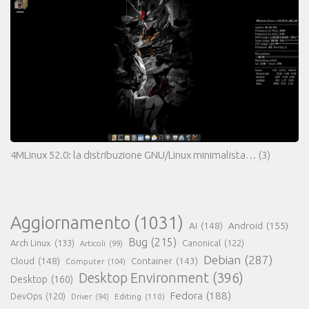
4MLinux 52.0: la distribuzione GNU/Linux minimalista…
(3)
Aggiornamento
(1031)
AI
(148)
Android
(155)
Bug
(215)
Arch Linux
(133)
Canonical
(122)
Articoli
(99)
Debian
(287)
Cloud
(148)
Container
(143)
Computer
(104)
Desktop Environment
(396)
Desktop
(160)
Fedora
(188)
DevOps
(120)
Editing
(110)
Driver
(94)