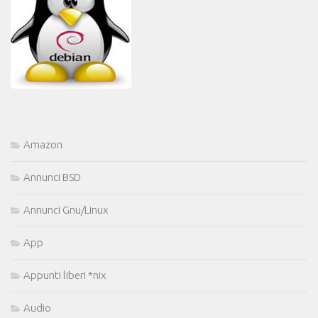
Amazon
Annunci BSD
Annunci Gnu/Linux
App
Appunti liberi *nix
Audio