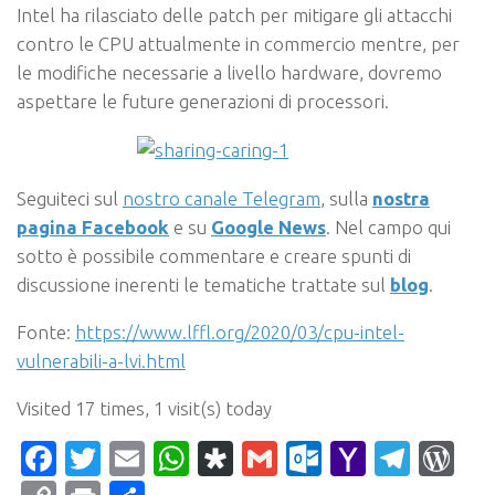
Intel ha rilasciato delle patch per mitigare gli attacchi
contro le CPU attualmente in commercio mentre, per
le modifiche necessarie a livello hardware, dovremo
aspettare le future generazioni di processori.
Seguiteci sul
nostro canale Telegram
, sulla
nostra
pagina Facebook
e su
Google News
. Nel campo qui
sotto è possibile commentare e creare spunti di
discussione inerenti le tematiche trattate sul
blog
.
Fonte:
https://www.lffl.org/2020/03/cpu-intel-
vulnerabili-a-lvi.html
Visited 17 times, 1 visit(s) today
Facebook
Twitter
Email
WhatsApp
Diaspora
Gmail
Outlook.c
Yahoo
Tele
Wo
Mail