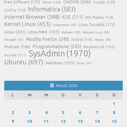
GNOME
(208)
Free Software
(157)
Google
(120)
Game
(108)
Informatica
(583)
Grafica
(124)
Internet Browser
(388)
KDE
(211)
KDE Plasma
(118)
Kernel Linux
(453)
Linus Torvalds
(172)
Kubernetes
(91)
Linux
(207)
Linux Mint
(197)
Malware
(93)
Manjaro Linux
(94)
Mozilla Firefox
(249)
NVIDIA
(118)
Microsoft
(91)
Plasma
(94)
Programmazione
(245)
Podcast
(186)
Raspberry Pi
(142)
SysAdmin
(1970)
Red Hat
(111)
Ubuntu
(697)
Windows
(195)
Wine
(91)
Marzo 2020
L
M
M
G
V
S
D
1
2
3
4
5
6
7
8
9
10
11
12
13
14
15