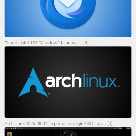
Thunderbird 153 “Meadow”: la nuova…
(4)
Arch Linux 2026.08.01: la prima immagine ISO con…
(3)