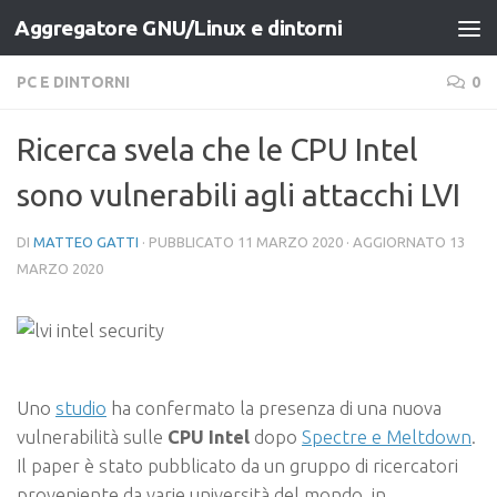
Aggregatore GNU/Linux e dintorni
Salta al contenuto
PC E DINTORNI
0
Ricerca svela che le CPU Intel
sono vulnerabili agli attacchi LVI
DI
MATTEO GATTI
· PUBBLICATO
11 MARZO 2020
· AGGIORNATO
13
MARZO 2020
Uno
studio
ha confermato la presenza di una nuova
vulnerabilità sulle
CPU Intel
dopo
Spectre e Meltdown
.
Il paper è stato pubblicato da un gruppo di ricercatori
proveniente da varie università del mondo, in