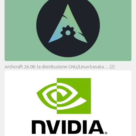
Archcraft 26.08: la distribuzione GNU/Linux basata…
(2)