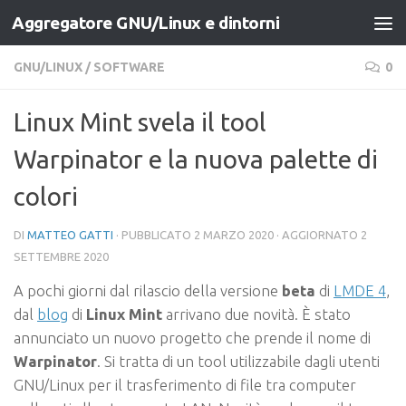
Aggregatore GNU/Linux e dintorni
Salta al contenuto
GNU/LINUX
/
SOFTWARE
0
Linux Mint svela il tool
Warpinator e la nuova palette di
colori
DI
MATTEO GATTI
· PUBBLICATO
2 MARZO 2020
· AGGIORNATO
2
SETTEMBRE 2020
A pochi giorni dal rilascio della versione
beta
di
LMDE 4
,
dal
blog
di
Linux Mint
arrivano due novità. È stato
annunciato un nuovo progetto che prende il nome di
Warpinator
. Si tratta di un tool utilizzabile dagli utenti
GNU/Linux per il trasferimento di file tra computer