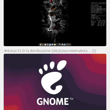
4MLinux 52.0: la distribuzione GNU/Linux minimalista…
(2)