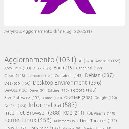
AerynOS: Aggiornamento di fine luglio 2026
(1)
Aggiornamento
(1031)
AI
(148)
Android
(155)
Bug
(215)
Arch Linux
(133)
Canonical
(122)
Articoli
(99)
Debian
(287)
Cloud
(148)
Container
(143)
Computer
(104)
Desktop Environment
(396)
Desktop
(160)
Fedora
(188)
DevOps
(120)
Editing
(110)
Driver
(94)
GNOME
(208)
Free Software
(157)
Google
(120)
Game
(108)
Informatica
(583)
Grafica
(124)
Internet Browser
(388)
KDE
(211)
KDE Plasma
(118)
Kernel Linux
(453)
Linus Torvalds
(172)
Kubernetes
(91)
Linux
(207)
Linux Mint
(197)
Malware
(93)
Manjaro Linux
(94)