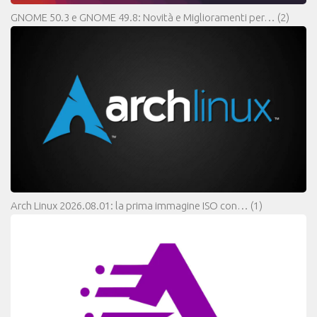
GNOME 50.3 e GNOME 49.8: Novità e Miglioramenti per…
(2)
Arch Linux 2026.08.01: la prima immagine ISO con…
(1)