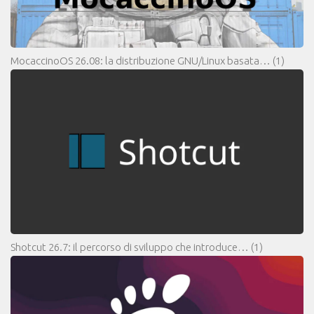
MocaccinoOS 26.08: la distribuzione GNU/Linux basata…
(1)
Shotcut 26.7: il percorso di sviluppo che introduce…
(1)