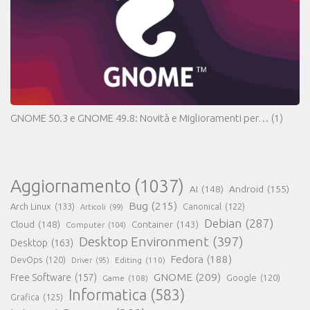
GNOME 50.3 e GNOME 49.8: Novità e Miglioramenti per…
(1)
Aggiornamento
(1037)
AI
(148)
Android
(155)
Bug
(215)
Arch Linux
(133)
Canonical
(122)
Articoli
(99)
Debian
(287)
Cloud
(148)
Container
(143)
Computer
(104)
Desktop Environment
(397)
Desktop
(163)
Fedora
(188)
DevOps
(120)
Editing
(110)
Driver
(95)
GNOME
(209)
Free Software
(157)
Game
(108)
Google
(120)
Informatica
(583)
Grafica
(125)