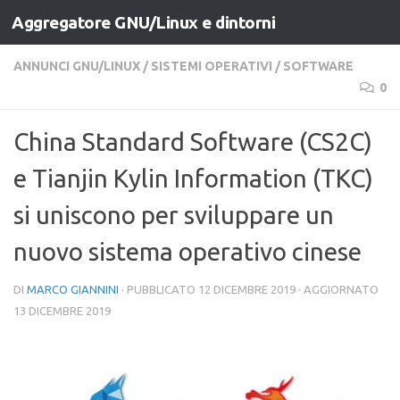
Aggregatore GNU/Linux e dintorni
Salta al contenuto
ANNUNCI GNU/LINUX
/
SISTEMI OPERATIVI
/
SOFTWARE
0
China Standard Software (CS2C)
e Tianjin Kylin Information (TKC)
si uniscono per sviluppare un
nuovo sistema operativo cinese
DI
MARCO GIANNINI
· PUBBLICATO
12 DICEMBRE 2019
· AGGIORNATO
13 DICEMBRE 2019