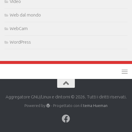
Video
Web dal mondo
WebCam
WordPress
Aggregatore GNU/Linux e dintorni © 2026. Tutti i diritti riservati.
Powered by
- Progettato con il
tema Hueman