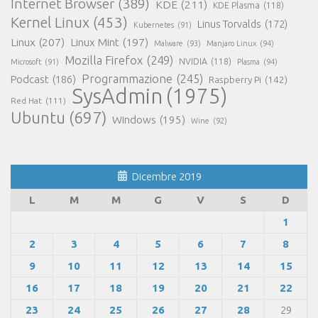
Internet Browser
(389)
KDE
(211)
KDE Plasma
(118)
Kernel Linux
(453)
Linus Torvalds
(172)
Kubernetes
(91)
Linux
(207)
Linux Mint
(197)
Malware
(93)
Manjaro Linux
(94)
Mozilla Firefox
(249)
NVIDIA
(118)
Microsoft
(91)
Plasma
(94)
Programmazione
(245)
Podcast
(186)
Raspberry Pi
(142)
SysAdmin
(1975)
Red Hat
(111)
Ubuntu
(697)
Windows
(195)
Wine
(92)
Dicembre 2019
L
M
M
G
V
S
D
1
2
3
4
5
6
7
8
9
10
11
12
13
14
15
16
17
18
19
20
21
22
23
24
25
26
27
28
29