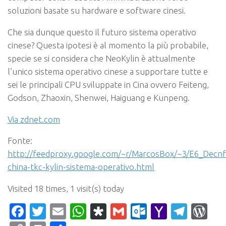
soluzioni basate su hardware e software cinesi.
Che sia dunque questo il futuro sistema operativo
cinese? Questa ipotesi è al momento la più probabile,
specie se si considera che NeoKylin è attualmente
l’unico sistema operativo cinese a supportare tutte e
sei le principali CPU sviluppate in Cina ovvero Feiteng,
Godson, Zhaoxin, Shenwei, Haiguang e Kunpeng.
Via zdnet.com
Fonte:
http://feedproxy.google.com/~r/MarcosBox/~3/E6_Decnf
china-tkc-kylin-sistema-operativo.html
Visited 18 times, 1 visit(s) today
Facebook
Twitter
Email
WhatsApp
Diaspora
Gmail
Outlook.c
Yahoo
Tele
Wo