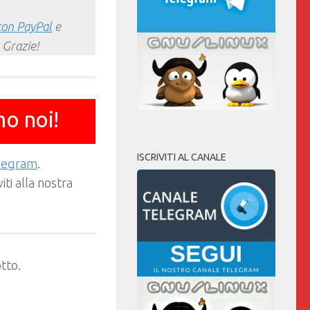
con PayPal
e
 Grazie!
mo noi!
ISCRIVITI AL CANALE
elegram
.
ti alla nostra
tto.