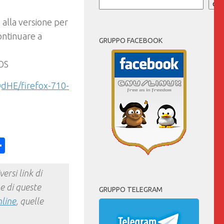
Cer
 alla versione per
ontinuare a
GRUPPO FACEBOOK
cOS
dHE/firefox-710-
ess
y
int
Condividi
ersi link di
e di queste
GRUPPO TELEGRAM
nline
, quelle