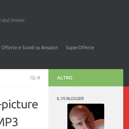
 and forever
 Offerte e Sconti su Amazon
SuperOfferte
0
ALTRO
IL VS BLOGGER
-picture
 MP3