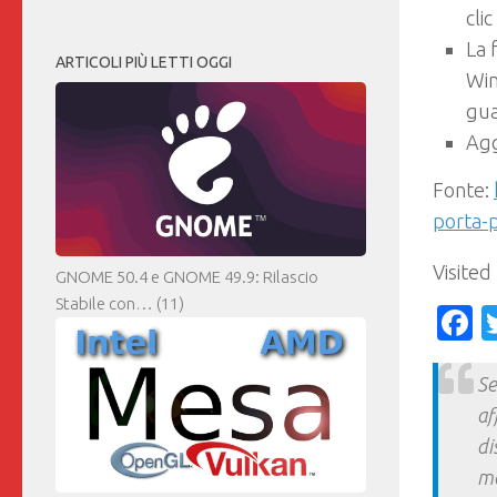
cli
La 
ARTICOLI PIÙ LETTI OGGI
Win
gua
Agg
Fonte:
porta-p
Visited
GNOME 50.4 e GNOME 49.9: Rilascio
Stabile con…
(11)
F
Se
af
di
ma