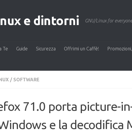
ux e dintorni
GNU/Linux for everyone
a Te
Guide
Sicurezza
Offrimi un Caffè!
Promozioni,
INUX
/
SOFTWARE
efox 71.0 porta picture-in
Windows e la decodifica