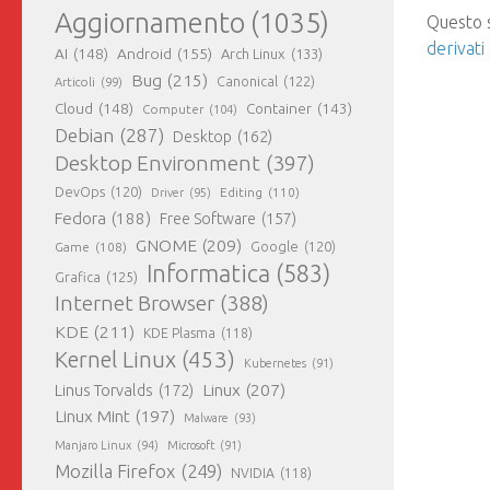
Aggiornamento
(1035)
Questo s
derivati
AI
(148)
Android
(155)
Arch Linux
(133)
Bug
(215)
Canonical
(122)
Articoli
(99)
Cloud
(148)
Container
(143)
Computer
(104)
Debian
(287)
Desktop
(162)
Desktop Environment
(397)
DevOps
(120)
Editing
(110)
Driver
(95)
Fedora
(188)
Free Software
(157)
GNOME
(209)
Game
(108)
Google
(120)
Informatica
(583)
Grafica
(125)
Internet Browser
(388)
KDE
(211)
KDE Plasma
(118)
Kernel Linux
(453)
Kubernetes
(91)
Linux
(207)
Linus Torvalds
(172)
Linux Mint
(197)
Malware
(93)
Manjaro Linux
(94)
Microsoft
(91)
Mozilla Firefox
(249)
NVIDIA
(118)