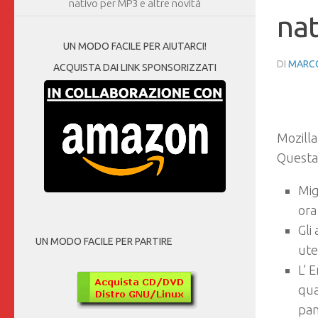
nativo per MP3 e altre novità
nat
UN MODO FACILE PER AIUTARCI!
DI
MARCO
ACQUISTA DAI LINK SPONSORIZZATI
Mozilla
Questa 
Mig
ora
Gli
UN MODO FACILE PER PARTIRE
ute
L’ 
qua
pan