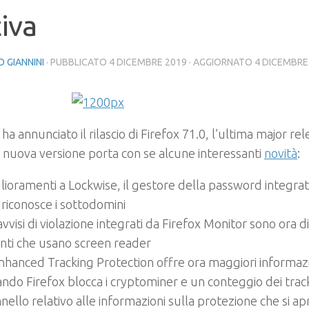
iva
 GIANNINI
· PUBBLICATO
4 DICEMBRE 2019
· AGGIORNATO
4 DICEMBRE
 ha annunciato il rilascio di
Firefox 71.0
, l’ultima major re
nuova versione porta con se alcune interessanti
novità
:
lioramenti a Lockwise, il gestore della password integrato
 riconosce i sottodomini
 avvisi di violazione integrati da Firefox Monitor sono ora di
nti che usano screen reader
Enhanced Tracking Protection offre ora maggiori informazi
ndo Firefox blocca i cryptominer e un conteggio dei track
nello relativo alle informazioni sulla protezione che si ap