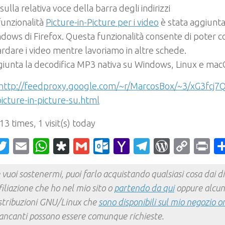
c sulla relativa voce della barra degli indirizzi
funzionalità
Picture-in-Picture per i video
è stata aggiunta
dows di Firefox. Questa funzionalità consente di poter c
rdare i video mentre lavoriamo in altre schede.
iunta la decodifica MP3 nativa su Windows, Linux e ma
http://feedproxy.google.com/~r/MarcosBox/~3/xG3fcj7Q
icture-in-picture-su.html
 13 times, 1 visit(s) today
acebook
Twitter
Email
WhatsApp
Diaspora
Gmail
Outlook.com
Yahoo
Telegram
WordPr
Cop
Pr
Mail
Link
 vuoi sostenermi, puoi farlo acquistando qualsiasi cosa dai div
filiazione che ho nel mio sito o
partendo da qui
oppure alcun
stribuzioni GNU/Linux che
sono disponibili sul mio negozio o
ncanti possono essere comunque richieste.