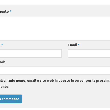
mento
*
e
*
Email
*
web
lva il mio nome, email e sito web in questo browser per la prossim
ento.