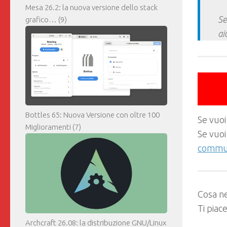
Mesa 26.2: la nuova versione dello stack
Se
grafico…
(9)
ai
Bottles 65: Nuova Versione con oltre 100
Se vuoi
Miglioramenti
(7)
Se vuoi
commun
Cosa ne
Ti piac
Archcraft 26.08: la distribuzione GNU/Linux