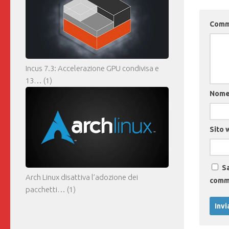
Com
Incus 7.3: Accelerazione GPU condivisa e
13…
(1)
Nom
Sito 
Sa
Arch Linux disattiva l’adozione dei
comm
pacchetti…
(1)