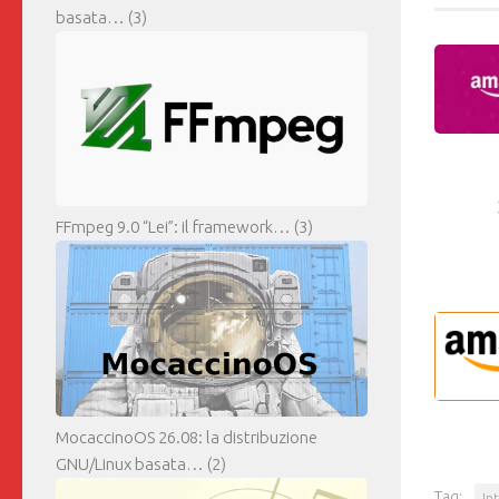
basata…
(3)
FFmpeg 9.0 “Lei”: il framework…
(3)
MocaccinoOS 26.08: la distribuzione
GNU/Linux basata…
(2)
Tag:
In