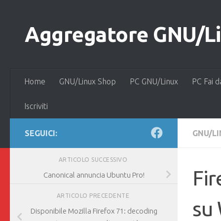
Salta al contenuto
Aggregatore GNU/Lin
Home
GNU/Linux Shop
PC GNU/Linux
PC Fai d
Iscriviti
SEGUICI:
GNU/L
ARTICOLO SUCCESSIVO
Fir
Canonical annuncia Ubuntu Pro!
ARTICOLO PRECEDENTE
su 
Disponibile Mozilla Firefox 71: decoding