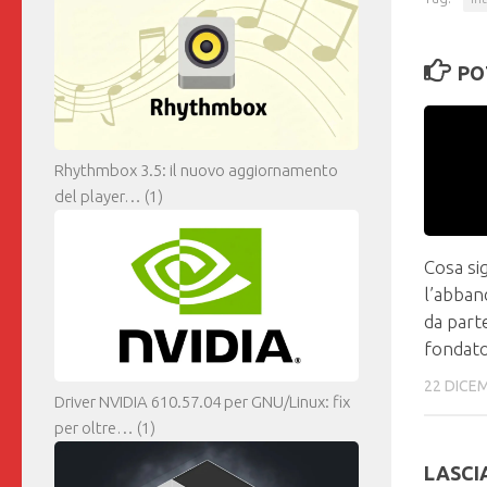
PO
Rhythmbox 3.5: il nuovo aggiornamento
del player…
(1)
Cosa sig
l’abban
da part
fondat
22 DICE
Driver NVIDIA 610.57.04 per GNU/Linux: fix
per oltre…
(1)
LASCI