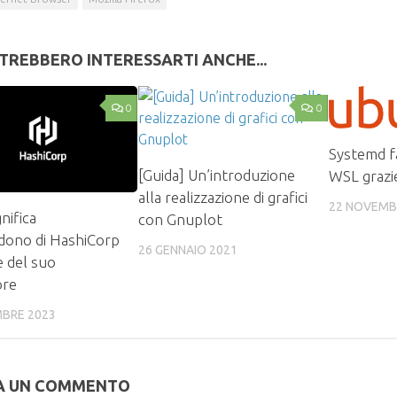
TREBBERO INTERESSARTI ANCHE...
0
0
Systemd f
[Guida] Un’introduzione
WSL grazi
alla realizzazione di grafici
22 NOVEMB
nifica
con Gnuplot
dono di HashiCorp
26 GENNAIO 2021
e del suo
ore
MBRE 2023
A UN COMMENTO