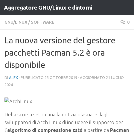
Aggregatore GNU/Linux e dintorni
Salta al contenuto
GNU/LINUX
/
SOFTWARE
0
La nuova versione del gestore
pacchetti Pacman 5.2 è ora
disponibile
DI
ALEX
· PUBBLICATO
23 OTTOBRE 2019
· AGGIORNATO
21 LUGLIO
2024
Della scorsa settimana la notizia rilasciate dagli
sviluppatori di Arch Linux di includere il supporto per
l’
algoritmo di compressione zstd
a partire da
Pacman