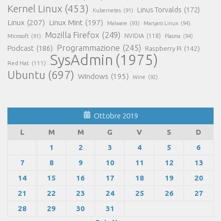
Kernel Linux
(453)
Linus Torvalds
(172)
Kubernetes
(91)
Linux
(207)
Linux Mint
(197)
Malware
(93)
Manjaro Linux
(94)
Mozilla Firefox
(249)
NVIDIA
(118)
Microsoft
(91)
Plasma
(94)
Programmazione
(245)
Podcast
(186)
Raspberry Pi
(142)
SysAdmin
(1975)
Red Hat
(111)
Ubuntu
(697)
Windows
(195)
Wine
(92)
Ottobre 2019
L
M
M
G
V
S
D
1
2
3
4
5
6
7
8
9
10
11
12
13
14
15
16
17
18
19
20
21
22
23
24
25
26
27
28
29
30
31