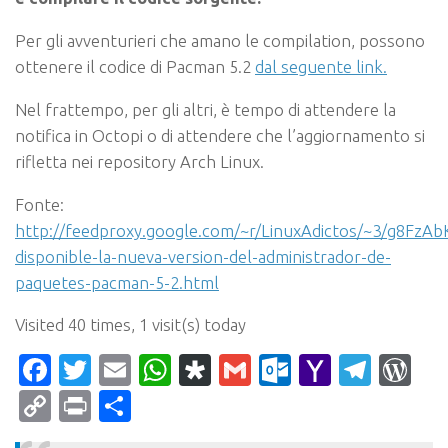
Per gli avventurieri che amano le compilation, possono
ottenere il codice di Pacman 5.2
dal seguente link.
Nel frattempo, per gli altri, è tempo di attendere la
notifica in Octopi o di attendere che l’aggiornamento si
rifletta nei repository Arch Linux.
Fonte:
http://feedproxy.google.com/~r/LinuxAdictos/~3/g8FzAb
disponible-la-nueva-version-del-administrador-de-
paquetes-pacman-5-2.html
Visited 40 times, 1 visit(s) today
Facebook
Twitter
Email
WhatsApp
Diaspora
Gmail
Outlook.c
Yahoo
Tele
Wo
Mail
Copy
Print
Condividi
Link