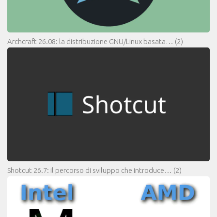
Archcraft 26.08: la distribuzione GNU/Linux basata…
(2)
Shotcut 26.7: il percorso di sviluppo che introduce…
(2)