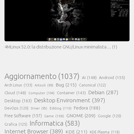
4MLinux 52.0: la distribuzione GNU/Linux minimalista…
(1)
Aggiornamento
(1037)
AI
(148)
Android
(155)
Bug
(215)
Arch Linux
(133)
Canonical
(122)
Articoli
(99)
Debian
(287)
Cloud
(148)
Container
(143)
Computer
(104)
Desktop Environment
(397)
Desktop
(163)
Fedora
(188)
DevOps
(120)
Editing
(110)
Driver
(95)
GNOME
(209)
Free Software
(157)
Game
(108)
Google
(120)
Informatica
(583)
Grafica
(125)
Internet Browser
(389)
KDE
(211)
KDE Plasma
(118)