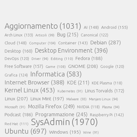
Aggiornamento
(1031)
AI
(148)
Android
(155)
Bug
(215)
Arch Linux
(133)
Canonical
(122)
Articoli
(99)
Debian
(287)
Cloud
(148)
Container
(143)
Computer
(104)
Desktop Environment
(396)
Desktop
(160)
Fedora
(188)
DevOps
(120)
Editing
(110)
Driver
(94)
GNOME
(208)
Free Software
(157)
Google
(120)
Game
(108)
Informatica
(583)
Grafica
(124)
Internet Browser
(388)
KDE
(211)
KDE Plasma
(118)
Kernel Linux
(453)
Linus Torvalds
(172)
Kubernetes
(91)
Linux
(207)
Linux Mint
(197)
Malware
(93)
Manjaro Linux
(94)
Mozilla Firefox
(249)
NVIDIA
(118)
Microsoft
(91)
Plasma
(94)
Programmazione
(245)
Podcast
(186)
Raspberry Pi
(142)
SysAdmin
(1970)
Red Hat
(111)
Ubuntu
(697)
Windows
(195)
Wine
(91)