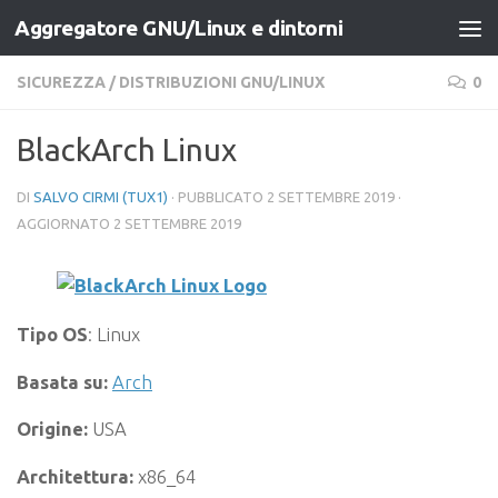
Aggregatore GNU/Linux e dintorni
Salta al contenuto
SICUREZZA
/
DISTRIBUZIONI GNU/LINUX
0
BlackArch Linux
DI
SALVO CIRMI (TUX1)
· PUBBLICATO
2 SETTEMBRE 2019
·
AGGIORNATO
2 SETTEMBRE 2019
Tipo OS
: Linux
Basata su:
Arch
Origine:
USA
Architettura:
x86_64