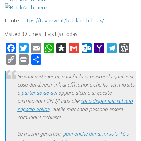
Fonte:
https://tuxnews.it/blackarch-linux/
Visited 89 times, 1 visit(s) today
Facebook
Twitter
Email
WhatsApp
Diaspora
Gmail
Outlook.c
Yahoo
Tele
Wo
Mail
Copy
Print
Condividi
Link
Se vuoi sostenermi, puoi farlo acquistando qualsiasi
cosa dai diversi link di affiliazione che ho nel mio sito
o
partendo da qui
oppure alcune di queste
distribuzioni GNU/Linux che
sono disponibili sul mio
negozio online
, quelle mancanti possono essere
comunque richieste.
Se ti senti generoso,
puoi anche donarmi solo 1€ o