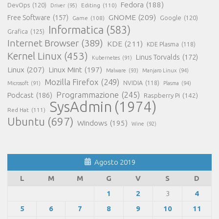
Fedora
(188)
DevOps
(120)
Editing
(110)
Driver
(95)
GNOME
(209)
Free Software
(157)
Game
(108)
Google
(120)
Informatica
(583)
Grafica
(125)
Internet Browser
(389)
KDE
(211)
KDE Plasma
(118)
Kernel Linux
(453)
Linus Torvalds
(172)
Kubernetes
(91)
Linux
(207)
Linux Mint
(197)
Malware
(93)
Manjaro Linux
(94)
Mozilla Firefox
(249)
NVIDIA
(118)
Microsoft
(91)
Plasma
(94)
Programmazione
(245)
Podcast
(186)
Raspberry Pi
(142)
SysAdmin
(1974)
Red Hat
(111)
Ubuntu
(697)
Windows
(195)
Wine
(92)
Agosto 2019
L
M
M
G
V
S
D
1
2
3
4
5
6
7
8
9
10
11