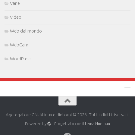
Varie
Video
Web dal mondo
WebCam
WordPress
Aggregatore GNU/Linux e dintorni © 2026. Tutti i diritti riservati.
Powered by
- Progettato con il
tema Hueman