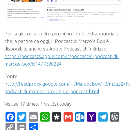
Per la gioia di grandi e piccini ho l’onore di annunciarvi
che, a partire da oggi, il Podcast di Marco’s Box è
disponibile anche su Apple Podcast all’indirizzo:
https://podcasts.apple.com/it/podcast/il-podcast-di-
marcos-box/id1477330224
Fonte:
http://feedproxy.google.com/~r/MarcosBox/~3/m5qz2kFv
podcast-di-marcos-box-apple-podcast.html
Visited 17 times, 1 visit(s) today
Facebook
Twitter
Email
WhatsApp
Diaspora
Gmail
Outlook.c
Yahoo
Tele
Wo
Mail
Copy
Print
Condividi