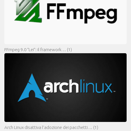
FFmpeg 9.0 “Lei”: il framework…
(1)
Arch Linux disattiva l’adozione dei pacchetti…
(1)