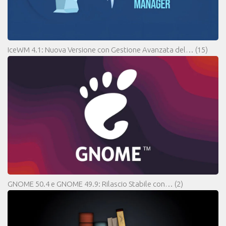
IceWM 4.1: Nuova Versione con Gestione Avanzata del…
(15)
GNOME 50.4 e GNOME 49.9: Rilascio Stabile con…
(2)