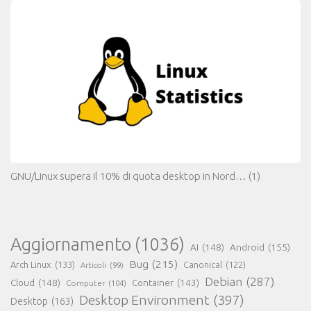
GNU/Linux supera il 10% di quota desktop in Nord…
(1)
Aggiornamento
(1036)
AI
(148)
Android
(155)
Bug
(215)
Arch Linux
(133)
Canonical
(122)
Articoli
(99)
Debian
(287)
Cloud
(148)
Container
(143)
Computer
(104)
Desktop Environment
(397)
Desktop
(163)