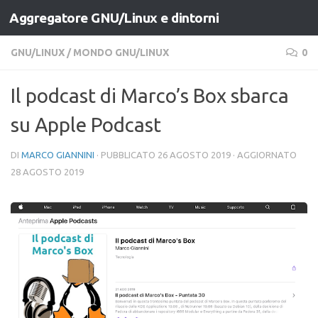
Aggregatore GNU/Linux e dintorni
Salta al contenuto
GNU/LINUX
/
MONDO GNU/LINUX
0
Il podcast di Marco’s Box sbarca
su Apple Podcast
DI
MARCO GIANNINI
· PUBBLICATO
26 AGOSTO 2019
· AGGIORNATO
28 AGOSTO 2019