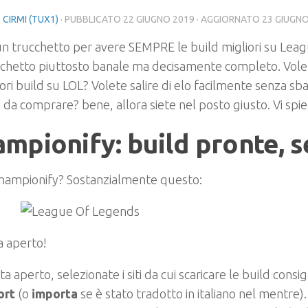
 CIRMI (TUX1)
· PUBBLICATO
22 GIUGNO 2019
· AGGIORNATO
23 GIUGNO
un trucchetto per avere SEMPRE le build migliori su Lea
cchetto piuttosto banale ma decisamente completo. Vol
iori build su LOL? Volete salire di elo facilmente senza sba
 da comprare? bene, allora siete nel posto giusto. Vi spie
mpionify: build pronte, 
championify? Sostanzialmente questo:
 aperto!
ta aperto, selezionate i siti da cui scaricare le build cons
ort
(o
importa
se è stato tradotto in italiano nel mentre).