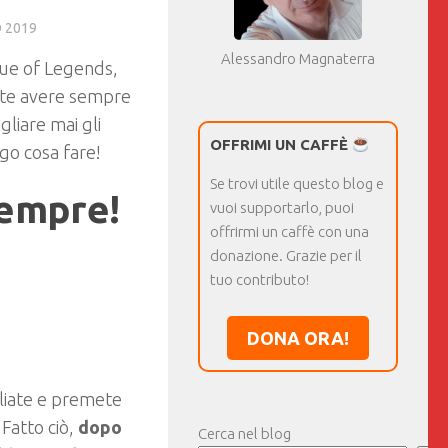
 2019
Alessandro Magnaterra
gue of Legends,
ete avere sempre
gliare mai gli
OFFRIMI UN CAFFÈ
go cosa fare!
Se trovi utile questo blog e
sempre!
vuoi supportarlo, puoi
offrirmi un caffè con una
donazione. Grazie per il
tuo contributo!
DONA ORA!
igliate e premete
 Fatto ciò,
dopo
Cerca nel blog