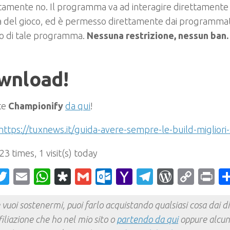
amente no. Il programma va ad interagire direttamente co
 del gioco, ed è permesso direttamente dai programmato
zzo di tale programma.
Nessuna restrizione, nessun ban. 
wnload!
te
Championify
da qui
!
https://tuxnews.it/guida-avere-sempre-le-build-migliori-
 23 times, 1 visit(s) today
acebook
Twitter
Email
WhatsApp
Diaspora
Gmail
Outlook.com
Yahoo
Telegram
WordPr
Cop
Pr
Mail
Link
 vuoi sostenermi, puoi farlo acquistando qualsiasi cosa dai div
filiazione che ho nel mio sito o
partendo da qui
oppure alcun