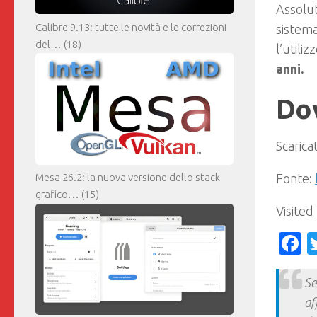
Assolut
Calibre 9.13: tutte le novità e le correzioni
sistema
del…
(18)
l’utili
anni.
Do
Scarica
Fonte:
Mesa 26.2: la nuova versione dello stack
grafico…
(15)
Visited
F
Se
af