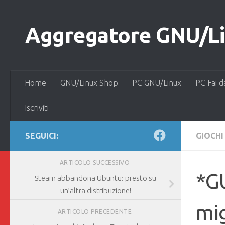
Salta al contenuto
Aggregatore GNU/Lin
Home
GNU/Linux Shop
PC GNU/Linux
PC Fai d
Iscriviti
SEGUICI:
GIOCHI
ARTICOLO SUCCESSIVO
*GU
Steam abbandona Ubuntu: presto su
un’altra distribuzione!
mig
ARTICOLO PRECEDENTE