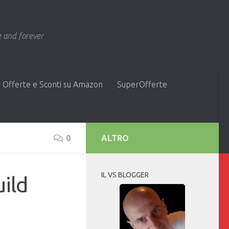
 and forever
 Offerte e Sconti su Amazon
SuperOfferte
0
ALTRO
IL VS BLOGGER
ild