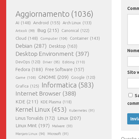
Com
Aggiornamento
(1036)
AI
(148)
Android
(155)
Arch Linux
(133)
Bug
(215)
Canonical
(122)
Articoli
(99)
Cloud
(148)
Container
(143)
Computer
(104)
Debian
(287)
Desktop
(163)
Nom
Desktop Environment
(397)
DevOps
(120)
Editing
(110)
Driver
(95)
Fedora
(188)
Free Software
(157)
Sito 
GNOME
(209)
Game
(108)
Google
(120)
Informatica
(583)
Grafica
(125)
Internet Browser
(388)
Sa
KDE
(211)
KDE Plasma
(118)
comm
Kernel Linux
(453)
Kubernetes
(91)
Linux
(207)
Linus Torvalds
(172)
Linux Mint
(197)
Malware
(93)
Manjaro Linux
(94)
Microsoft
(91)
Questo s