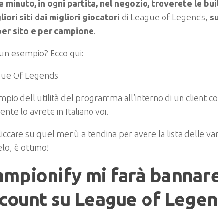
 minuto, in ogni partita, nel negozio, troverete le bui
liori siti dai migliori giocatori
di League of Legends,
s
 per sito e per campione
.
un esempio? Ecco qui:
pio dell’utilità del programma all’interno di un client c
nte lo avrete in Italiano voi.
liccare su quel menù a tendina per avere la lista delle var
lo, è ottimo!
mpionify mi farà bannar
ccount su League of Lege