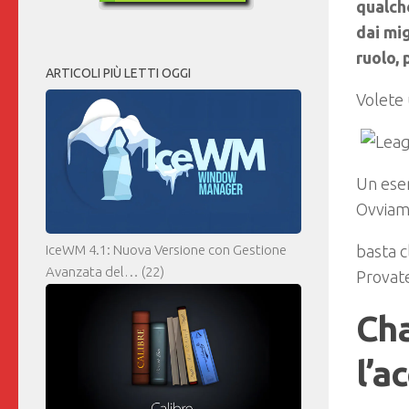
qualche
dai mig
ruolo,
ARTICOLI PIÙ LETTI OGGI
Volete 
Un esem
Ovviame
basta c
IceWM 4.1: Nuova Versione con Gestione
Avanzata del…
(22)
Provate
Cha
l’a