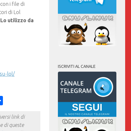
n i file di
ri di Lol
Lo utilizzo da
ISCRIVITI AL CANALE
su-lol/
ess
y
int
Condividi
ersi link di
e di queste