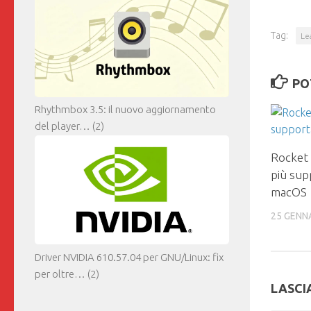
Tag:
Le
PO
Rhythmbox 3.5: il nuovo aggiornamento
del player…
(2)
Rocket 
più sup
macOS
25 GENN
Driver NVIDIA 610.57.04 per GNU/Linux: fix
per oltre…
(2)
LASCI