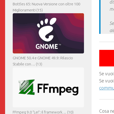
di
Bottles 65: Nuova Versione con oltre 100
ma
Miglioramenti
(15)
Se
ai
GNOME 50.4 e GNOME 49.9: Rilascio
Stabile con…
(13)
Se vuoi
Se vuoi
commun
Cosa ne
FFmpeg 9.0 “Lei”: il framework…
(10)