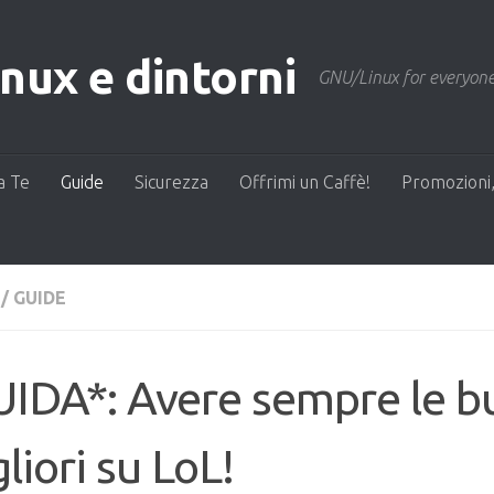
ux e dintorni
GNU/Linux for everyone
a Te
Guide
Sicurezza
Offrimi un Caffè!
Promozioni,
/
GUIDE
IDA*: Avere sempre le bu
liori su LoL!