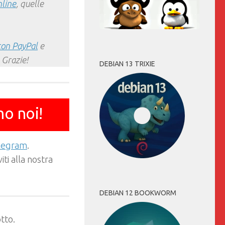
nline
, quelle
con PayPal
e
 Grazie!
DEBIAN 13 TRIXIE
mo noi!
elegram
.
ti alla nostra
DEBIAN 12 BOOKWORM
tto.