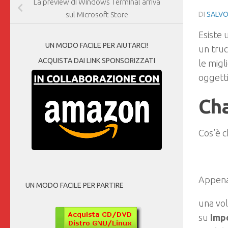
La preview di Windows Terminal arriva
DI
SALVO
sul Microsoft Store
Esiste 
UN MODO FACILE PER AIUTARCI!
un tru
ACQUISTA DAI LINK SPONSORIZZATI
le migl
oggetti
Cha
Cos’è 
Appena
UN MODO FACILE PER PARTIRE
una vol
su
Imp