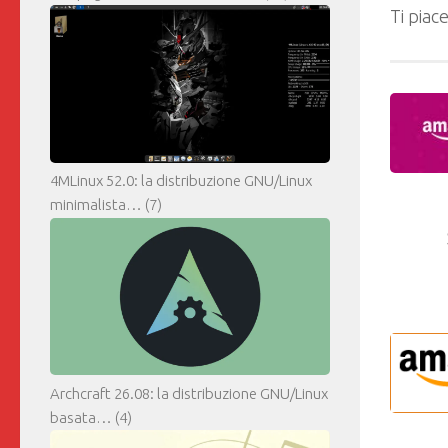
Ti piac
4MLinux 52.0: la distribuzione GNU/Linux
minimalista…
(7)
Archcraft 26.08: la distribuzione GNU/Linux
basata…
(4)