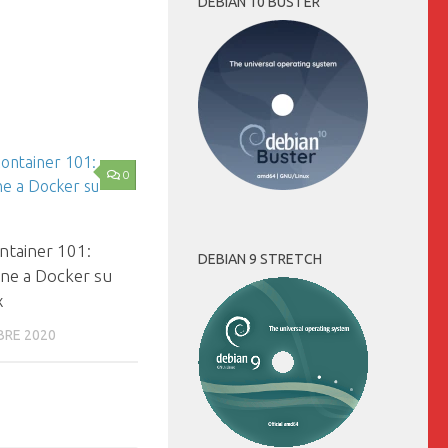
DEBIAN 10 BUSTER
0
ntainer 101:
DEBIAN 9 STRETCH
one a Docker su
x
BRE 2020