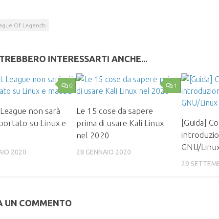
ague Of Legends
TREBBERO INTERESSARTI ANCHE...
0
1
League non sarà
Le 15 cose da sapere
[Guida] Co
portato su Linux e
prima di usare Kali Linux
introduzi
nel 2020
GNU/Linu
AIO 2020
28 GENNAIO 2020
29 SETTEM
A UN COMMENTO