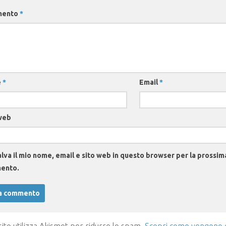
mento
*
e
*
Email
*
web
lva il mio nome, email e sito web in questo browser per la prossim
ento.
ito utilizza Akismet per ridurre lo spam.
Scopri come vengono el