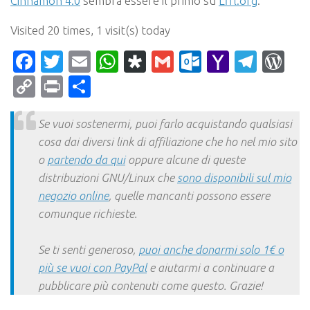
Cinnamon 4.0
sembra essere il primo su
Lffl.org
.
Visited 20 times, 1 visit(s) today
Facebook
Twitter
Email
WhatsApp
Diaspora
Gmail
Outlook.c
Yahoo
Tele
Wo
Mail
Copy
Print
Condividi
Link
Se vuoi sostenermi, puoi farlo acquistando qualsiasi
cosa dai diversi link di affiliazione che ho nel mio sito
o
partendo da qui
oppure alcune di queste
distribuzioni GNU/Linux che
sono disponibili sul mio
negozio online
, quelle mancanti possono essere
comunque richieste.
Se ti senti generoso,
puoi anche donarmi solo 1€ o
più se vuoi con PayPal
e aiutarmi a continuare a
pubblicare più contenuti come questo. Grazie!