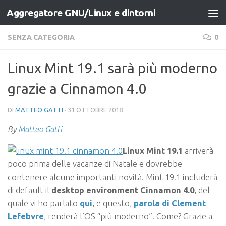
Aggregatore GNU/Linux e dintorni
Salta al contenuto
SENZA CATEGORIA
0
Linux Mint 19.1 sarà più moderno
grazie a Cinnamon 4.0
DI
MATTEO GATTI
·
31 OTTOBRE 2018
By
Matteo Gatti
Linux Mint 19.1
arriverà
poco prima delle vacanze di Natale e dovrebbe
contenere alcune importanti novità. Mint 19.1 includerà
di default il
desktop environment Cinnamon 4.0
, del
quale vi ho parlato
qui
, e questo,
parola di Clement
Lefebvre
, renderà l’OS “più moderno”. Come? Grazie a