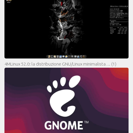
4MLinux 52.0: la distribuzione GNU/Linux minimalista…
(1)