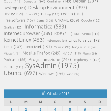
Debian
(287)
Cloud
(148)
Container
(143)
Computer
(104)
Desktop Environment
(397)
Desktop
(163)
Fedora
(188)
DevOps
(120)
Editing
(110)
Driver
(95)
GNOME
(209)
Free Software
(157)
Game
(108)
Google
(120)
Informatica
(583)
Grafica
(125)
Internet Browser
(389)
KDE
(211)
KDE Plasma
(118)
Kernel Linux
(453)
Linus Torvalds
(172)
Kubernetes
(91)
Linux
(207)
Linux Mint
(197)
Malware
(93)
Manjaro Linux
(94)
Mozilla Firefox
(249)
NVIDIA
(118)
Microsoft
(91)
Plasma
(94)
Programmazione
(245)
Podcast
(186)
Raspberry Pi
(142)
SysAdmin
(1975)
Red Hat
(111)
Ubuntu
(697)
Windows
(195)
Wine
(92)
Ottobre 2018
L
M
M
G
V
S
D
1
2
3
4
5
6
7