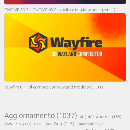
GNOME 50.3 e GNOME 49.8: Novità e Miglioramenti per…
(1)
Wayfire 0.11: il compositor Wayland modulare…
(1)
Aggiornamento
(1037)
AI
(148)
Android
(155)
Bug
(215)
Arch Linux
(133)
Canonical
(122)
Articoli
(99)