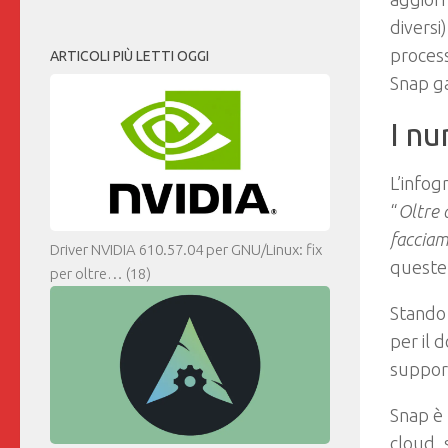
diversi
process
ARTICOLI PIÙ LETTI OGGI
Snap ga
I nu
L’infog
“
Oltre 
facciam
Driver NVIDIA 610.57.04 per GNU/Linux: fix
queste 
per oltre…
(18)
Stando 
per il 
support
Snap è 
cloud, 