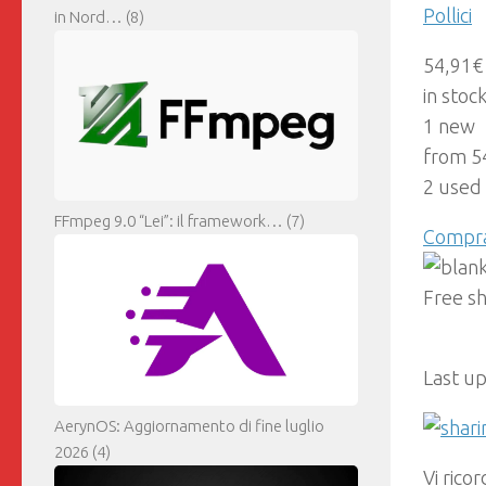
Pollici
in Nord…
(8)
54,91€
in stoc
1 new
from 5
2 used
FFmpeg 9.0 “Lei”: il framework…
(7)
Compr
Free s
Last u
AerynOS: Aggiornamento di fine luglio
2026
(4)
Vi rico