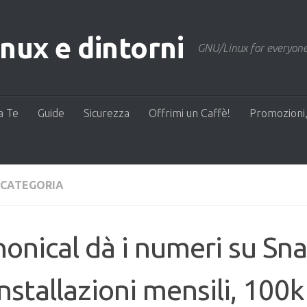
ux e dintorni
GNU/Linux for everyone
a Te
Guide
Sicurezza
Offrimi un Caffè!
Promozioni,
 CATEGORIA
onical dà i numeri su Sn
installazioni mensili, 100k