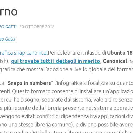
orno
O GATTI
·
20 OTTOBRE 2018
o Gatti
Per celebrare il rilascio di
Ubuntu 18
ish),
qui trovate tutti i dettagli in merito
,
Canonical
ha
grafica che mostra l’adozione a livello globale del forma
ta “
Snaps in numbers
” l’infografica si focalizza su quan
tenti. Questo formato consente di installare un’applicazi
e di cui ha bisogno, separate dal sistema, vale a dire senz
e più recente della libreria presente nel sistema operati
engono evitati conflitti di dipendenza fra applicazioni di
ono una stessa libreria comune), e diviene possibile avere
ate o molteplici della stessa libreria o programma (all’in