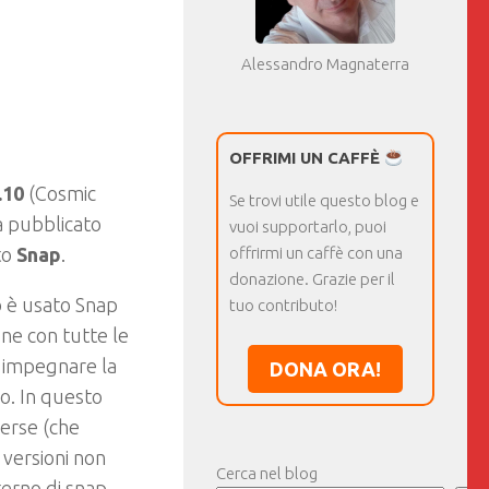
Alessandro Magnaterra
OFFRIMI UN CAFFÈ
.10
(Cosmic
Se trovi utile questo blog e
 pubblicato
vuoi supportarlo, puoi
to
Snap
.
offrirmi un caffè con una
donazione. Grazie per il
to è usato Snap
tuo contributo!
one con tutte le
a impegnare la
DONA ORA!
vo. In questo
verse (che
 versioni non
Cerca nel blog
terno di snap