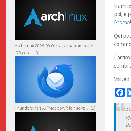
tramite
poi, è 
Promo
Qui pot
comment
Arch Linux 2026.08.01: la prima immagine
ISO con…
(3)
L’artic
sembra
Visited
F
Thunderbird 153 “Meadow”: la nuova…
(3)
Se
af
di