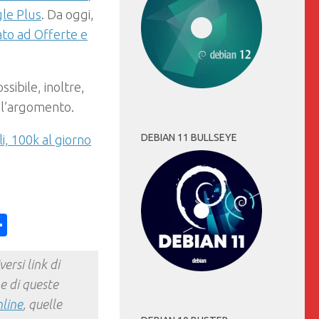
le Plus
. Da oggi,
ato ad Offerte e
ossibile, inoltre,
 l’argomento.
DEBIAN 11 BULLSEYE
i, 100k al giorno
ess
y
int
Condividi
ersi link di
e di queste
nline
, quelle