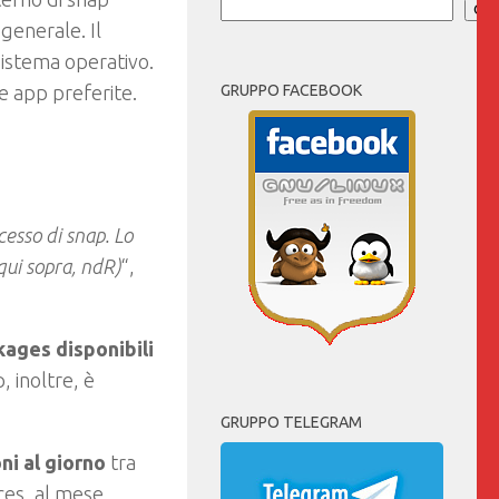
Cer
generale. Il
sistema operativo.
re app preferite.
GRUPPO FACEBOOK
cesso di snap. Lo
qui sopra, ndR)
“,
kages disponibili
, inoltre, è
GRUPPO TELEGRAM
ni al giorno
tra
ces, al mese