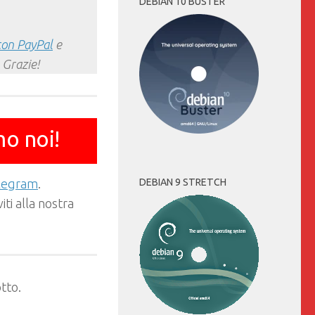
DEBIAN 10 BUSTER
con PayPal
e
 Grazie!
mo noi!
DEBIAN 9 STRETCH
elegram
.
ti alla nostra
tto.