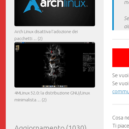
ma
Se
ai
Arch Linux disattiva l’adozione dei
pacchetti…
(2)
Se vuoi
Se vuoi
commun
4MLinux 52.0: la distribuzione GNU/Linux
minimalista…
(2)
Cosa ne
Ti piac
Aggiornamento
(1030)