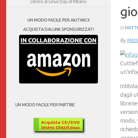
Libero al Linux Day di Milano
gi
UN MODO FACILE PER AIUTARCI!
DI
MATTE
ACQUISTA DAI LINK SPONSORIZZATI
By
Matte
Cuttlef
un’info
Intitola
dagli u
libreri
UN MODO FACILE PER PARTIRE
version
modo, v
richied
aggiorn