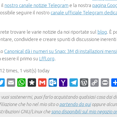
 il
nostro canale notizie Telegram
e la nostra
pagina Goog
possibile seguire il nostro
canale ufficiale Telegram dedic
!
rete trovare le varie notizie da noi riportate sul
blog
. È p
are, condividere e creare spunti di discussione inerenti
olo
Canonical dà i numeri su Snap: 3M di installazioni mensil
 essere il primo su
Lffl.org
.
 12 times, 1 visit(s) today
acebook
Twitter
Email
WhatsApp
Diaspora
Gmail
Outlook.com
Yahoo
Telegram
WordPr
Cop
Pr
Mail
Link
 vuoi sostenermi, puoi farlo acquistando qualsiasi cosa dai div
filiazione che ho nel mio sito o
partendo da qui
oppure alcun
stribuzioni GNU/Linux che
sono disponibili sul mio negozio o