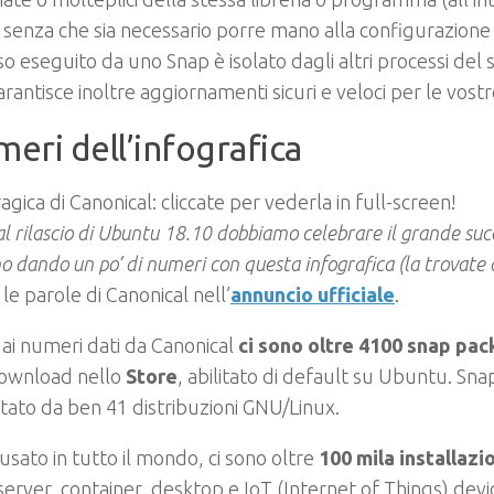
) senza che sia necessario porre mano alla configurazione 
o eseguito da uno Snap è isolato dagli altri processi del 
rantisce inoltre aggiornamenti sicuri e veloci per le vost
meri dell’infografica
ragica di Canonical: cliccate per vederla in full-screen!
al rilascio di Ubuntu 18.10 dobbiamo celebrare il grande suc
o dando un po’ di numeri con questa infografica (la trovate 
le parole di Canonical nell’
annuncio ufficiale
.
ai numeri dati da Canonical
ci sono oltre 4100 snap pac
download nello
Store
, abilitato di default su Ubuntu. Snap
ato da ben 41 distribuzioni GNU/Linux.
usato in tutto il mondo, ci sono oltre
100 mila installazio
server, container, desktop e IoT (Internet of Things) devi