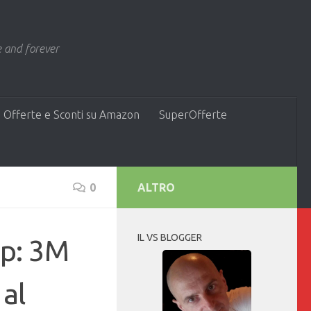
 and forever
 Offerte e Sconti su Amazon
SuperOfferte
0
ALTRO
IL VS BLOGGER
ap: 3M
 al