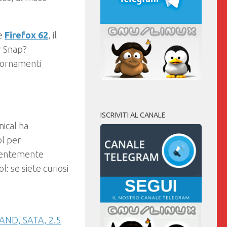
e
Firefox 62
, il
r Snap?
giornamenti
ISCRIVITI AL CANALE
ical ha
ol per
recentemente
l: se siete curiosi
AND, SATA, 2.5