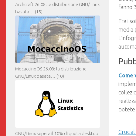
Archcraft 26.08: la distribuzione GNU/Linux
fanno 3
basata…
(15)
Tra i s
media p
L’infog
automat
Pubb
MocaccinoOS 26.08: la distribuzione
Come v
GNU/Linux basata…
(10)
implem
collezi
realizza
potete 
Crucia
GNU/Linux supera il 10% di quota desktop