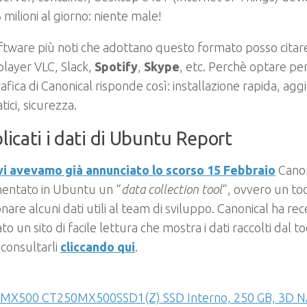
 milioni al giorno: niente male!
oftware più noti che adottano questo formato posso citar
layer VLC, Slack,
Spotify
,
Skype
, etc. Perchè optare pe
rafica di Canonical risponde così: installazione rapida, ag
ici, sicurezza.
licati i dati di Ubuntu Report
i avevamo già annunciato lo scorso 15 Febbraio
Canon
entato in Ubuntu un “
data collection tool
“, ovvero un to
onare alcuni dati utili al team di sviluppo. Canonical ha 
to un sito di facile lettura che mostra i dati raccolti dal too
consultarli
cliccando qui
.
l MX500 CT250MX500SSD1(Z) SSD Interno, 250 GB, 3D N