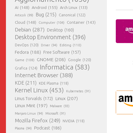
AI
(148)
Android
(155)
Arch Linux
(133)
Bug
(215)
Canonical
(122)
Articoli
(99)
Cloud
(148)
Container
(143)
Computer
(104)
Debian
(287)
Desktop
(160)
Desktop Environment
(396)
DevOps
(120)
Editing
(110)
Driver
(94)
Fedora
(188)
Free Software
(157)
GNOME
(208)
Google
(120)
Game
(108)
Informatica
(583)
Grafica
(124)
Internet Browser
(388)
KDE
(211)
KDE Plasma
(118)
Kernel Linux
(453)
Kubernetes
(91)
Linux
(207)
Linus Torvalds
(172)
Linux Mint
(197)
Malware
(93)
Manjaro Linux
(94)
Microsoft
(91)
Mozilla Firefox
(249)
NVIDIA
(118)
Podcast
(186)
Plasma
(94)