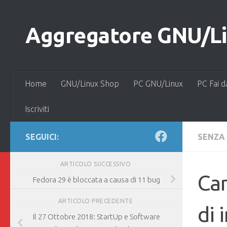
Salta al contenuto
Aggregatore GNU/Lin
Home
GNU/Linux Shop
PC GNU/Linux
PC Fai d
Iscriviti
SEGUICI:
SENZA
ARTICOLO SUCCESSIVO
Can
Fedora 29 è bloccata a causa di 11 bug
ARTICOLO PRECEDENTE
di 
Il 27 Ottobre 2018: StartUp e Software