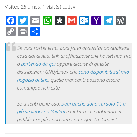
Visited 26 times, 1 visit(s) today
Facebook
Twitter
Email
WhatsApp
Diaspora
Gmail
Outlook.c
Yahoo
Tele
Wo
Mail
Copy
Print
Condividi
Link
Se vuoi sostenermi, puoi farlo acquistando qualsiasi
cosa dai diversi link di affiliazione che ho nel mio sito
o
partendo da qui
oppure alcune di queste
distribuzioni GNU/Linux che
sono disponibili sul mio
negozio online
, quelle mancanti possono essere
comunque richieste.
Se ti senti generoso,
puoi anche donarmi solo 1€ o
più se vuoi con PayPal
e aiutarmi a continuare a
pubblicare più contenuti come questo. Grazie!