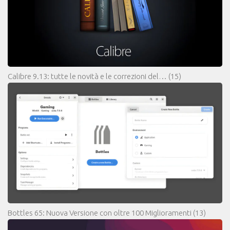
Calibre 9.13: tutte le novità e le correzioni del…
(15)
Bottles 65: Nuova Versione con oltre 100 Miglioramenti
(13)