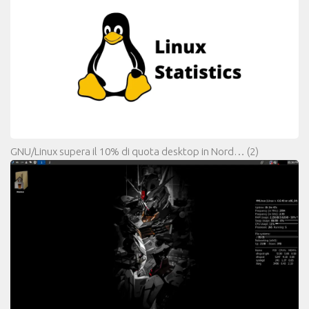
GNU/Linux supera il 10% di quota desktop in Nord…
(2)