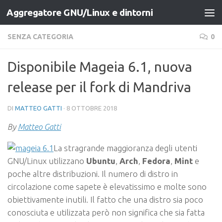
Aggregatore GNU/Linux e dintorni
Salta al contenuto
SENZA CATEGORIA
0
Disponibile Mageia 6.1, nuova
release per il fork di Mandriva
DI
MATTEO GATTI
·
8 OTTOBRE 2018
By
Matteo Gatti
La stragrande maggioranza degli utenti
GNU/Linux utilizzano
Ubuntu
,
Arch
,
Fedora
,
Mint
e
poche altre distribuzioni. Il numero di distro in
circolazione come sapete è elevatissimo e molte sono
obiettivamente inutili. Il fatto che una distro sia poco
conosciuta e utilizzata però non significa che sia fatta