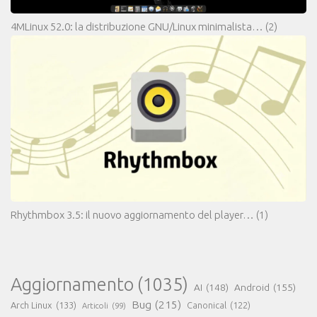
4MLinux 52.0: la distribuzione GNU/Linux minimalista…
(2)
Rhythmbox 3.5: il nuovo aggiornamento del player…
(1)
Aggiornamento
(1035)
AI
(148)
Android
(155)
Bug
(215)
Arch Linux
(133)
Canonical
(122)
Articoli
(99)