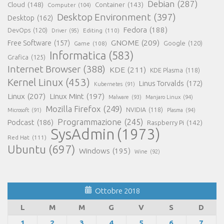
Debian
(287)
Cloud
(148)
Container
(143)
Computer
(104)
Desktop Environment
(397)
Desktop
(162)
Fedora
(188)
DevOps
(120)
Editing
(110)
Driver
(95)
GNOME
(209)
Free Software
(157)
Game
(108)
Google
(120)
Informatica
(583)
Grafica
(125)
Internet Browser
(388)
KDE
(211)
KDE Plasma
(118)
Kernel Linux
(453)
Linus Torvalds
(172)
Kubernetes
(91)
Linux
(207)
Linux Mint
(197)
Malware
(93)
Manjaro Linux
(94)
Mozilla Firefox
(249)
NVIDIA
(118)
Microsoft
(91)
Plasma
(94)
Programmazione
(245)
Podcast
(186)
Raspberry Pi
(142)
SysAdmin
(1973)
Red Hat
(111)
Ubuntu
(697)
Windows
(195)
Wine
(92)
Ottobre 2018
L
M
M
G
V
S
D
1
2
3
4
5
6
7