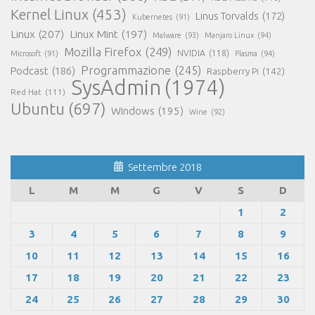
Kernel Linux
(453)
Linus Torvalds
(172)
Kubernetes
(91)
Linux
(207)
Linux Mint
(197)
Malware
(93)
Manjaro Linux
(94)
Mozilla Firefox
(249)
NVIDIA
(118)
Microsoft
(91)
Plasma
(94)
Programmazione
(245)
Podcast
(186)
Raspberry Pi
(142)
SysAdmin
(1974)
Red Hat
(111)
Ubuntu
(697)
Windows
(195)
Wine
(92)
Settembre 2018
L
M
M
G
V
S
D
1
2
3
4
5
6
7
8
9
10
11
12
13
14
15
16
17
18
19
20
21
22
23
24
25
26
27
28
29
30