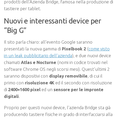
prodotti dell’Azienda Bridge, famosa nella produzione di
tastiere per tablet.
Nuovi e interessanti device per
“Big G”
Il sito parla chiaro: all’evento Google saranno
presentati la nuova gamma di
Pixelbook 2
(
come visto
in un leak pubblicitario dell’azienda
), e due nuovi device
chiamati
Atlas e Nocturne
(nomi in codice trovati nel
software Chrome OS negli scorsi mesi). Quest’ultimi 2
saranno dispositivi con
display removibile
, di cui il
primo con
risoluzione 4K
ed il secondo con risoluzione
di
2400×1600 pixel
ed un
sensore per le impronte
digitali
.
Proprio per questi nuovi device, l’azienda Bridge sta già
producendo tastiere fisiche in grado di interfacciarsi alla