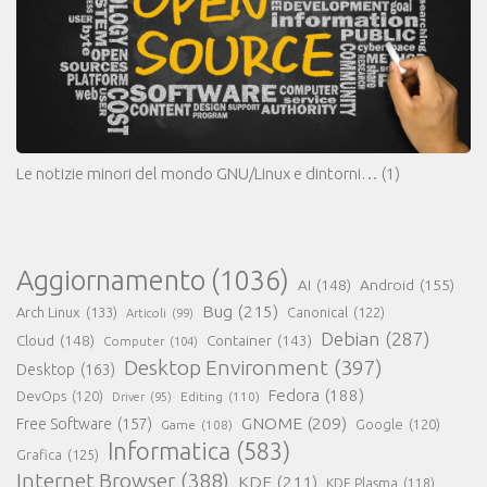
Le notizie minori del mondo GNU/Linux e dintorni…
(1)
Aggiornamento
(1036)
AI
(148)
Android
(155)
Bug
(215)
Arch Linux
(133)
Canonical
(122)
Articoli
(99)
Debian
(287)
Cloud
(148)
Container
(143)
Computer
(104)
Desktop Environment
(397)
Desktop
(163)
Fedora
(188)
DevOps
(120)
Editing
(110)
Driver
(95)
GNOME
(209)
Free Software
(157)
Game
(108)
Google
(120)
Informatica
(583)
Grafica
(125)
Internet Browser
(388)
KDE
(211)
KDE Plasma
(118)