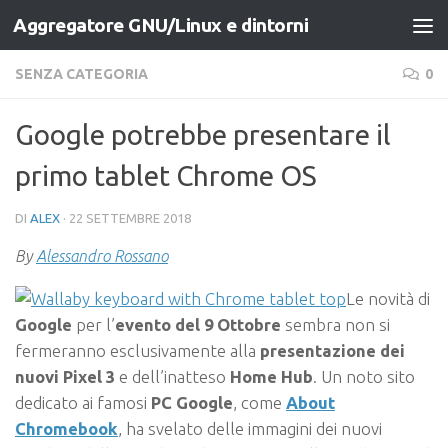
Aggregatore GNU/Linux e dintorni
Salta al contenuto
SENZA CATEGORIA
0
Google potrebbe presentare il
primo tablet Chrome OS
DI
ALEX
·
22 SETTEMBRE 2018
By
Alessandro Rossano
Le novità di
Google
per l’
evento del 9 Ottobre
sembra non si
fermeranno esclusivamente alla
presentazione dei
nuovi Pixel 3
e dell’inatteso
Home Hub
. Un noto sito
dedicato ai famosi
PC Google
, come
About
Chromebook
, ha svelato delle immagini dei nuovi