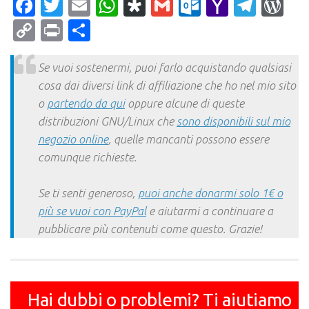
Facebook
Twitter
Email
WhatsApp
Diaspora
Gmail
Outlook.c
Yahoo
Tele
Wo
Mail
Copy
Print
Condividi
Link
Se vuoi sostenermi, puoi farlo acquistando qualsiasi
cosa dai diversi link di affiliazione che ho nel mio sito
o
partendo da qui
oppure alcune di queste
distribuzioni GNU/Linux che
sono disponibili sul mio
negozio online
, quelle mancanti possono essere
comunque richieste.
Se ti senti generoso,
puoi anche donarmi solo 1€ o
più se vuoi con PayPal
e aiutarmi a continuare a
pubblicare più contenuti come questo. Grazie!
Hai dubbi o problemi? Ti aiutiamo