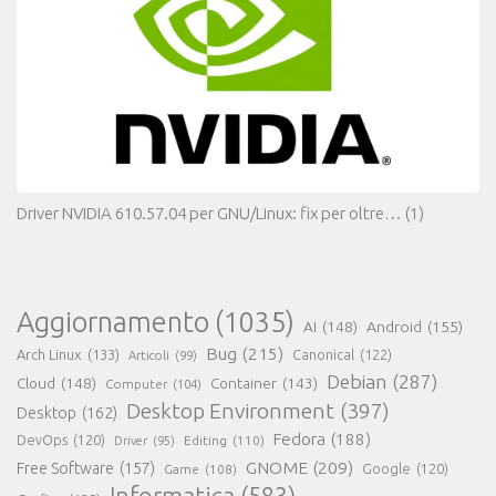
Driver NVIDIA 610.57.04 per GNU/Linux: fix per oltre…
(1)
Aggiornamento
(1035)
AI
(148)
Android
(155)
Bug
(215)
Arch Linux
(133)
Canonical
(122)
Articoli
(99)
Debian
(287)
Cloud
(148)
Container
(143)
Computer
(104)
Desktop Environment
(397)
Desktop
(162)
Fedora
(188)
DevOps
(120)
Editing
(110)
Driver
(95)
GNOME
(209)
Free Software
(157)
Game
(108)
Google
(120)
Informatica
(583)