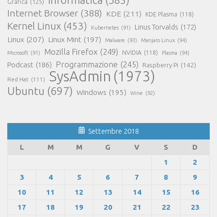
Grafica
(125)
Internet Browser
(388)
KDE
(211)
KDE Plasma
(118)
Kernel Linux
(453)
Linus Torvalds
(172)
Kubernetes
(91)
Linux
(207)
Linux Mint
(197)
Malware
(93)
Manjaro Linux
(94)
Mozilla Firefox
(249)
NVIDIA
(118)
Microsoft
(91)
Plasma
(94)
Programmazione
(245)
Podcast
(186)
Raspberry Pi
(142)
SysAdmin
(1973)
Red Hat
(111)
Ubuntu
(697)
Windows
(195)
Wine
(92)
Settembre 2018
L
M
M
G
V
S
D
1
2
3
4
5
6
7
8
9
10
11
12
13
14
15
16
17
18
19
20
21
22
23