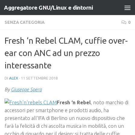
Aggregatore GNU/Linux e dintorni
Salta al contenuto
SENZA CATEGORIA
0
Fresh ‘n Rebel CLAM, cuffie over-
ear con ANC ad un prezzo
interessante
DI
ALEX
·
11 SETTEMBRE 2018
By
Giuseppe Spera
Fresh ‘n Rebel
, noto marchio di
accessori per smartphone e prodotti audio, ha
presentato all’IFA di Berlino un nuovo dispositivo che
farà la felicità di chi ascolta musica in mobilità, con un
occhio di riguardo per il design: si tratta delle cuffie