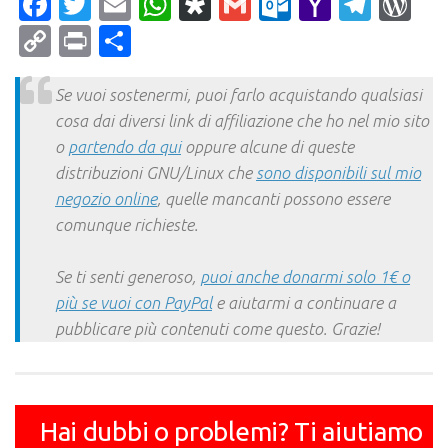
Facebook
Twitter
Email
WhatsApp
Diaspora
Gmail
Outlook.c
Yahoo
Tele
Wo
Mail
Copy
Print
Condividi
Link
Se vuoi sostenermi, puoi farlo acquistando qualsiasi
cosa dai diversi link di affiliazione che ho nel mio sito
o
partendo da qui
oppure alcune di queste
distribuzioni GNU/Linux che
sono disponibili sul mio
negozio online
, quelle mancanti possono essere
comunque richieste.
Se ti senti generoso,
puoi anche donarmi solo 1€ o
più se vuoi con PayPal
e aiutarmi a continuare a
pubblicare più contenuti come questo. Grazie!
Hai dubbi o problemi? Ti aiutiamo