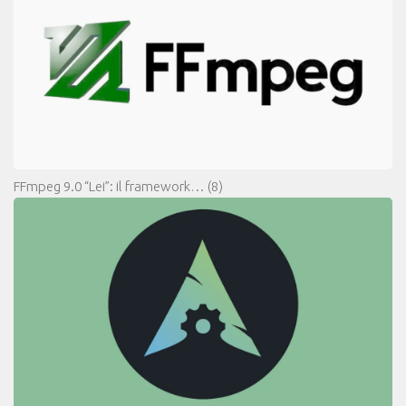
FFmpeg 9.0 “Lei”: il framework…
(8)