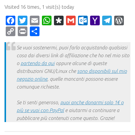
Visited 16 times, 1 visit(s) today
Facebook
Twitter
Email
WhatsApp
Diaspora
Gmail
Outlook.c
Yahoo
Tele
Wo
Mail
Copy
Print
Condividi
Link
Se vuoi sostenermi, puoi farlo acquistando qualsiasi
cosa dai diversi link di affiliazione che ho nel mio sito
o
partendo da qui
oppure alcune di queste
distribuzioni GNU/Linux che
sono disponibili sul mio
negozio online
, quelle mancanti possono essere
comunque richieste.
Se ti senti generoso,
puoi anche donarmi solo 1€ o
più se vuoi con PayPal
e aiutarmi a continuare a
pubblicare più contenuti come questo. Grazie!