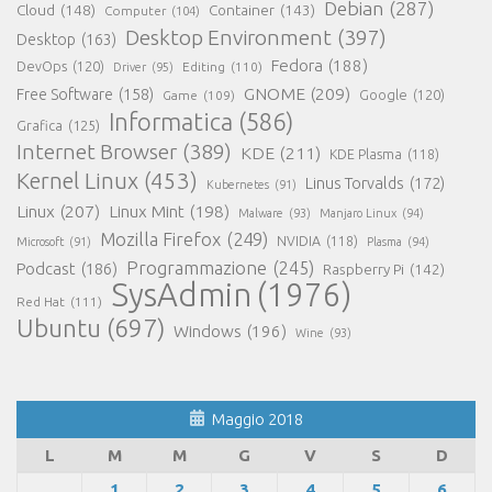
Debian
(287)
Cloud
(148)
Container
(143)
Computer
(104)
Desktop Environment
(397)
Desktop
(163)
Fedora
(188)
DevOps
(120)
Editing
(110)
Driver
(95)
GNOME
(209)
Free Software
(158)
Game
(109)
Google
(120)
Informatica
(586)
Grafica
(125)
Internet Browser
(389)
KDE
(211)
KDE Plasma
(118)
Kernel Linux
(453)
Linus Torvalds
(172)
Kubernetes
(91)
Linux
(207)
Linux Mint
(198)
Malware
(93)
Manjaro Linux
(94)
Mozilla Firefox
(249)
NVIDIA
(118)
Microsoft
(91)
Plasma
(94)
Programmazione
(245)
Podcast
(186)
Raspberry Pi
(142)
SysAdmin
(1976)
Red Hat
(111)
Ubuntu
(697)
Windows
(196)
Wine
(93)
Maggio 2018
L
M
M
G
V
S
D
1
2
3
4
5
6