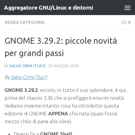
Aggregatore GNU/Linux e dintorni
Salta al contenuto
SENZA CATEGORIA
0
GNOME 3.29.2: piccole novità
per grandi passi
DI
SALVO CIRMI (TUX1)
·
25 MAGGIO 2018
By
Salvo Cirmi (Tux1)
GNOME 3.29.2
: eccolo, in tutto il suo splendore, è qui,
prima del rilascio 3.30 che si prefiggerà enormi novità.
Vediamo insieme intanto cosa ha introdotto questa
edizione di GNOME
APPENA
sfornata (quasi fosse
mezzo chilo di pane alle olive).
Diversi fix a
GNOME Shell
;