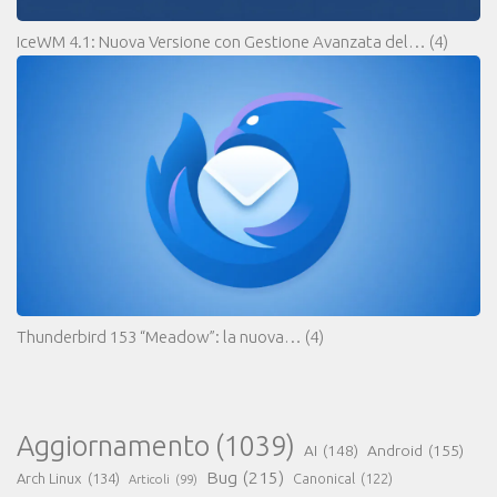
IceWM 4.1: Nuova Versione con Gestione Avanzata del…
(4)
Thunderbird 153 “Meadow”: la nuova…
(4)
Aggiornamento
(1039)
AI
(148)
Android
(155)
Bug
(215)
Arch Linux
(134)
Canonical
(122)
Articoli
(99)