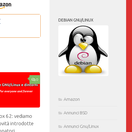
DEBIAN GNU/LINUX
0
Amazon
Annunci BSD
fox 62: vediamo
ovità introdotte
Annunci Gnu/Linux
uppatori