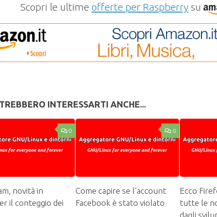
Scopri le ultime
offerte per Raspberry
su
TREBBERO INTERESSARTI ANCHE...
0
0
am, novità in
Come capire se l’account
Ecco Fire
er il conteggio dei
Facebook è stato violato
tutte le n
dagli svil