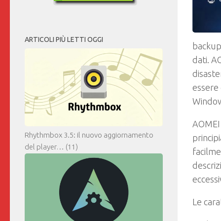
ARTICOLI PIÙ LETTI OGGI
backup 
dati. A
disaste
essere 
Window
AOMEI B
Rhythmbox 3.5: il nuovo aggiornamento
princip
del player…
(11)
facilme
descriz
eccessi
Le carat