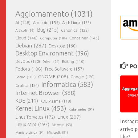
Aggiornamento
(1031)
AI
(148)
Android
(155)
Arch Linux
(133)
Bug
(215)
Canonical
(122)
Articoli
(99)
Cloud
(148)
Container
(143)
Computer
(104)
Debian
(287)
Desktop
(160)
Desktop Environment
(396)
DevOps
(120)
Editing
(110)
Driver
(94)
PO
Fedora
(188)
Free Software
(157)
GNOME
(208)
Google
(120)
Game
(108)
Informatica
(583)
Grafica
(124)
Internet Browser
(388)
KDE
(211)
KDE Plasma
(118)
Kernel Linux
(453)
Kubernetes
(91)
Linux
(207)
Linus Torvalds
(172)
Instagr
Linux Mint
(197)
Malware
(93)
arrivo p
Manjaro Linux
(94)
Microsoft
(91)
like?