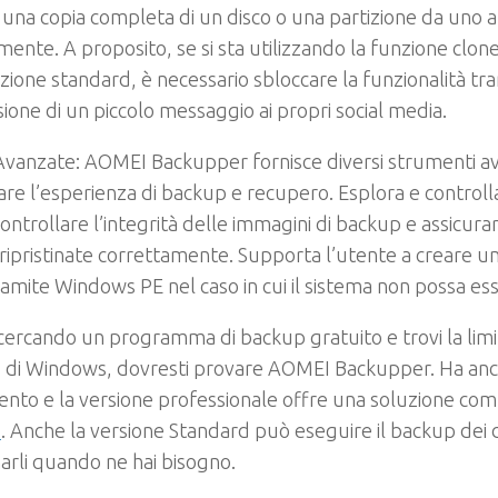
a una copia completa di un disco o una partizione da uno a
mente. A proposito, se si sta utilizzando la funzione clon
izione standard, è necessario sbloccare la funzionalità tra
sione di un piccolo messaggio ai propri social media.
 Avanzate
: AOMEI Backupper fornisce diversi strumenti a
are l’esperienza di backup e recupero. Esplora e control
ontrollare l’integrità delle immagini di backup e assicura
ripristinate correttamente. Supporta l’utente a creare u
ramite Windows PE nel caso in cui il sistema non possa ess
 cercando un programma di backup gratuito e trovi la lim
 di Windows, dovresti provare AOMEI Backupper. Ha anch
nto e la versione professionale offre una soluzione co
p
. Anche la versione Standard può eseguire il backup dei d
inarli quando ne hai bisogno.