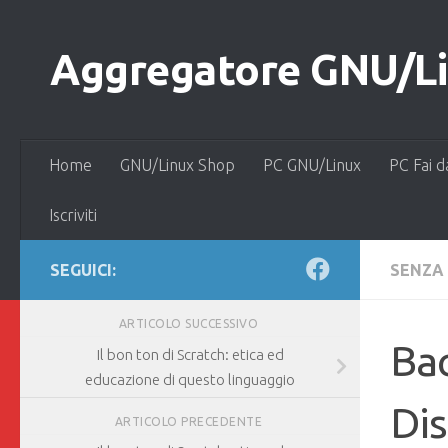
Salta al contenuto
Aggregatore GNU/Lin
Home
GNU/Linux Shop
PC GNU/Linux
PC Fai d
Iscriviti
SEGUICI:
SENZA
ARTICOLO SUCCESSIVO
Bac
Il bon ton di Scratch: etica ed
educazione di questo linguaggio
Dis
ARTICOLO PRECEDENTE