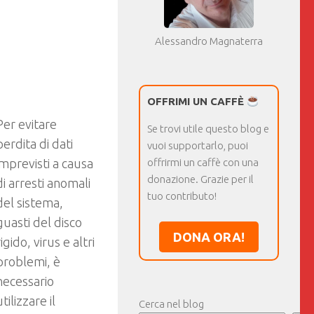
Alessandro Magnaterra
OFFRIMI UN CAFFÈ
Per evitare
Se trovi utile questo blog e
perdita di dati
vuoi supportarlo, puoi
imprevisti a causa
offrirmi un caffè con una
donazione. Grazie per il
di arresti anomali
tuo contributo!
del sistema,
guasti del disco
DONA ORA!
rigido, virus e altri
problemi, è
necessario
utilizzare il
Cerca nel blog