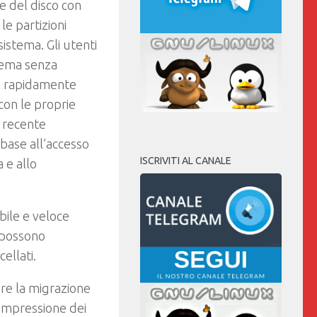
e del disco con
e partizioni
istema. Gli utenti
tema senza
re rapidamente
on le proprie
i recente
base all’accesso
ISCRIVITI AL CANALE
 e allo
bile e veloce
 possono
cellati.
ire la migrazione
compressione dei