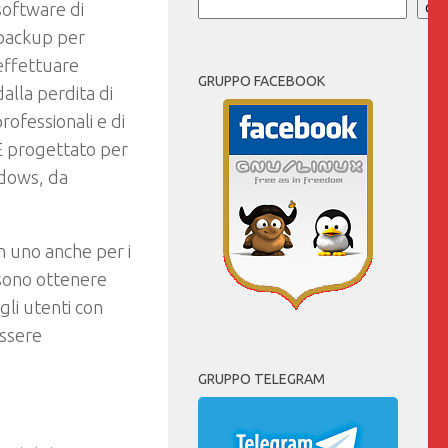
software di
Cer
backup per
effettuare
GRUPPO FACEBOOK
alla perdita di
rofessionali e di
È progettato per
ndows, da
n uno anche per i
ssono ottenere
gli utenti con
essere
GRUPPO TELEGRAM