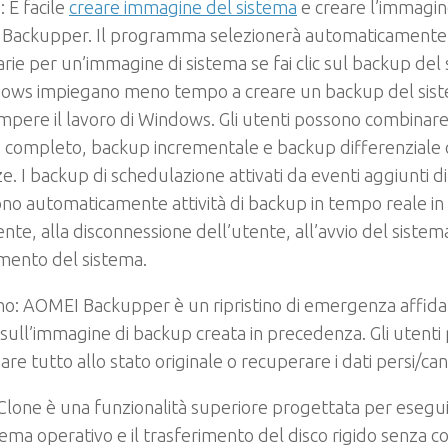
:
È facile
creare immagine
del sistema
e creare l’immagin
Backupper. Il programma selezionerà automaticamente l
rie per un’immagine di sistema se fai clic sul backup del s
dows impiegano meno tempo a creare un backup del sis
mpere il lavoro di Windows. Gli utenti possono combina
completo, backup incrementale e backup differenziale c
e. I backup di schedulazione attivati da eventi aggiunti d
o automaticamente attività di backup in tempo reale in 
ente, alla disconnessione dell’utente, all’avvio del sistema
mento del sistema.
ino
: AOMEI Backupper è un ripristino di emergenza affida
sull’immagine di backup creata in precedenza. Gli utenti
nare tutto allo stato originale o recuperare i dati persi/can
 Clone è una funzionalità superiore progettata per esegu
tema operativo e il trasferimento del disco rigido senza 