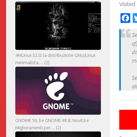
Visited
F
Se
af
di
4MLinux 52.0: la distribuzione GNU/Linux
ma
minimalista…
(2)
Se
ai
GNOME 50.3 e GNOME 49.8: Novità e
Miglioramenti per…
(2)