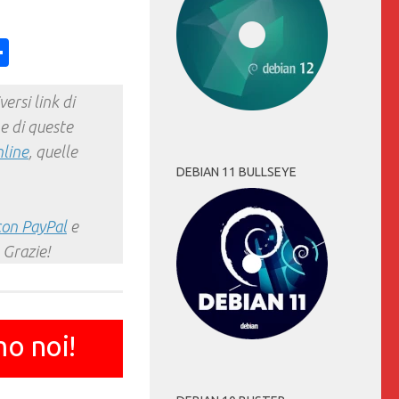
ess
y
int
Condividi
ersi link di
e di queste
nline
, quelle
DEBIAN 11 BULLSEYE
con PayPal
e
 Grazie!
mo noi!