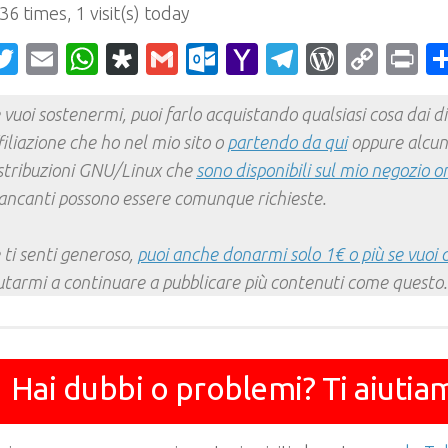
 36 times, 1 visit(s) today
acebook
Twitter
Email
WhatsApp
Diaspora
Gmail
Outlook.com
Yahoo
Telegram
WordPr
Cop
Pr
Mail
Link
 vuoi sostenermi, puoi farlo acquistando qualsiasi cosa dai div
filiazione che ho nel mio sito o
partendo da qui
oppure alcun
stribuzioni GNU/Linux che
sono disponibili sul mio negozio o
ncanti possono essere comunque richieste.
 ti senti generoso,
puoi anche donarmi solo 1€ o più se vuoi 
utarmi a continuare a pubblicare più contenuti come questo.
Hai dubbi o problemi? Ti aiutia