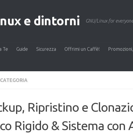
ux e dintorni
GNU/Linux for everyone
a Te
Guide
Sicurezza
Offrimi un Caffè!
Promozioni,
 CATEGORIA
kup, Ripristino e Clonazi
co Rigido & Sistema con