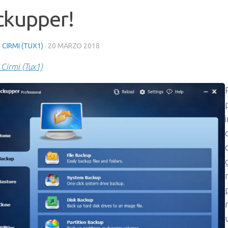
ckupper!
 CIRMI (TUX1)
·
20 MARZO 2018
 Cirmi (Tux1)