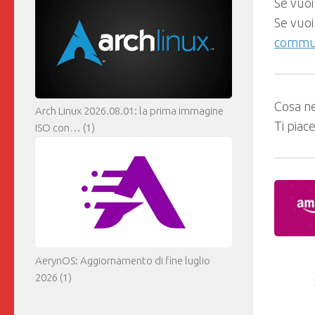
Se vuoi
Se vuoi
commun
Cosa ne
Arch Linux 2026.08.01: la prima immagine
Ti piac
ISO con…
(1)
AerynOS: Aggiornamento di fine luglio
2026
(1)