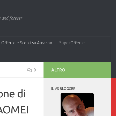
 and forever
 Offerte e Sconti su Amazon
SuperOfferte
0
ALTRO
IL VS BLOGGER
one di
 AOMEI