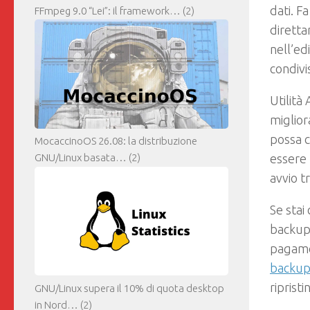
dati. F
FFmpeg 9.0 “Lei”: il framework…
(2)
diretta
nell’ed
condivi
Utilità
miglior
possa c
MocaccinoOS 26.08: la distribuzione
essere 
GNU/Linux basata…
(2)
avvio t
Se stai
backup
pagame
backu
riprist
GNU/Linux supera il 10% di quota desktop
in Nord…
(2)