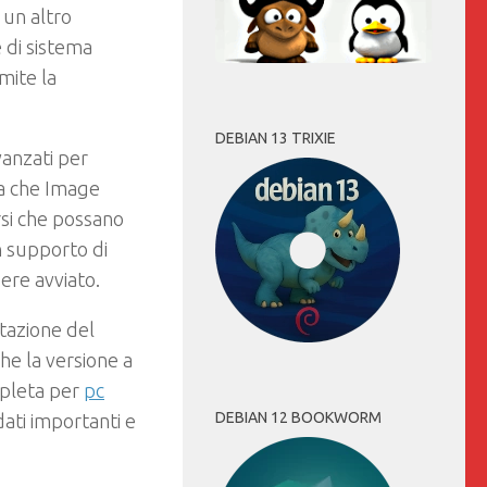
 un altro
e di sistema
mite la
DEBIAN 13 TRIXIE
vanzati per
la che Image
rsi che possano
n supporto di
ere avviato.
itazione del
e la versione a
mpleta per
pc
DEBIAN 12 BOOKWORM
ati importanti e