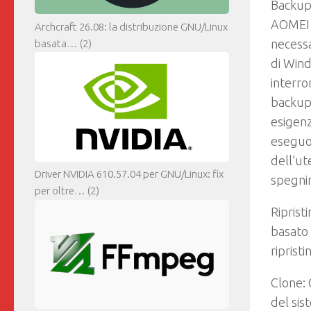
Backup
AOMEI 
Archcraft 26.08: la distribuzione GNU/Linux
necessa
basata…
(2)
di Win
interro
backup 
esigenz
eseguon
dell’ut
Driver NVIDIA 610.57.04 per GNU/Linux: fix
spegni
per oltre…
(2)
Riprist
basato 
ripristi
Clone
:
del sis