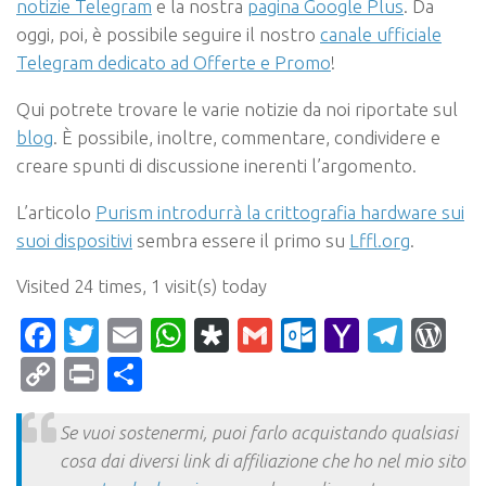
notizie Telegram
e la nostra
pagina Google Plus
.
Da
oggi, poi, è possibile seguire il nostro
canale ufficiale
Telegram dedicato ad Offerte e Promo
!
Qui potrete trovare le varie notizie da noi riportate sul
blog
. È possibile, inoltre, commentare, condividere e
creare spunti di discussione inerenti l’argomento.
L’articolo
Purism introdurrà la crittografia hardware sui
suoi dispositivi
sembra essere il primo su
Lffl.org
.
Visited 24 times, 1 visit(s) today
Facebook
Twitter
Email
WhatsApp
Diaspora
Gmail
Outlook.c
Yahoo
Tele
Wo
Mail
Copy
Print
Condividi
Link
Se vuoi sostenermi, puoi farlo acquistando qualsiasi
cosa dai diversi link di affiliazione che ho nel mio sito