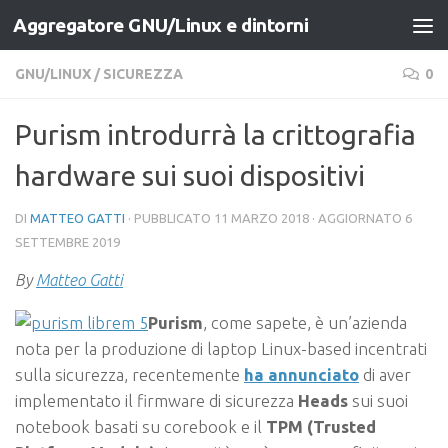
Aggregatore GNU/Linux e dintorni
Salta al contenuto
GNU/LINUX
/
SICUREZZA
0
Purism introdurrà la crittografia
hardware sui suoi dispositivi
DI
MATTEO GATTI
· PUBBLICATO
11 MARZO 2018
· AGGIORNATO
6
SETTEMBRE 2019
By
Matteo Gatti
Purism
, come sapete, è un’azienda
nota per la produzione di laptop Linux-based incentrati
sulla sicurezza, recentemente
ha annunciato
di aver
implementato il firmware di sicurezza
Heads
sui suoi
notebook basati su corebook e il
TPM (Trusted