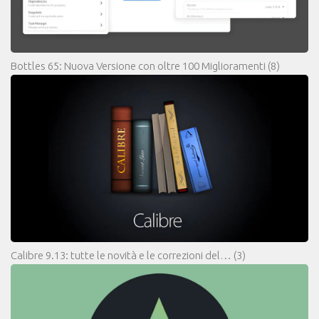
Bottles 65: Nuova Versione con oltre 100 Miglioramenti
(8)
Calibre 9.13: tutte le novità e le correzioni del…
(3)