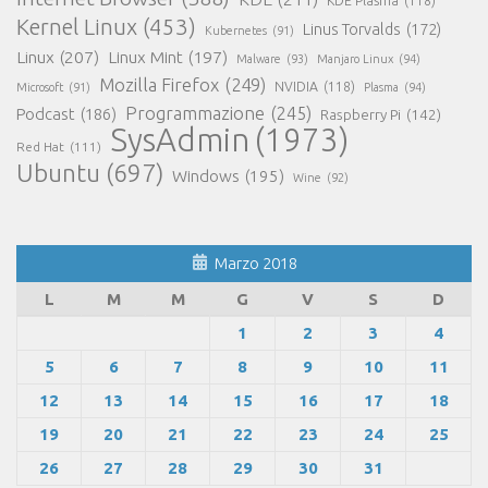
KDE Plasma
(118)
Kernel Linux
(453)
Linus Torvalds
(172)
Kubernetes
(91)
Linux
(207)
Linux Mint
(197)
Malware
(93)
Manjaro Linux
(94)
Mozilla Firefox
(249)
NVIDIA
(118)
Microsoft
(91)
Plasma
(94)
Programmazione
(245)
Podcast
(186)
Raspberry Pi
(142)
SysAdmin
(1973)
Red Hat
(111)
Ubuntu
(697)
Windows
(195)
Wine
(92)
Marzo 2018
L
M
M
G
V
S
D
1
2
3
4
5
6
7
8
9
10
11
12
13
14
15
16
17
18
19
20
21
22
23
24
25
26
27
28
29
30
31