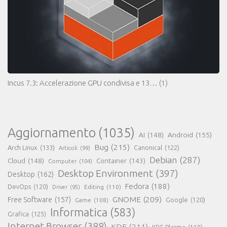
Incus 7.3: Accelerazione GPU condivisa e 13…
(1)
Aggiornamento
(1035)
AI
(148)
Android
(155)
Bug
(215)
Arch Linux
(133)
Canonical
(122)
Articoli
(99)
Debian
(287)
Cloud
(148)
Container
(143)
Computer
(104)
Desktop Environment
(397)
Desktop
(162)
Fedora
(188)
DevOps
(120)
Editing
(110)
Driver
(95)
GNOME
(209)
Free Software
(157)
Game
(108)
Google
(120)
Informatica
(583)
Grafica
(125)
Internet Browser
(388)
KDE
(211)