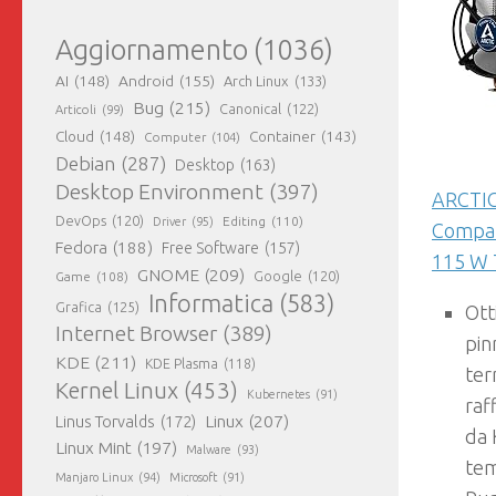
Aggiornamento
(1036)
AI
(148)
Android
(155)
Arch Linux
(133)
Bug
(215)
Canonical
(122)
Articoli
(99)
Cloud
(148)
Container
(143)
Computer
(104)
Debian
(287)
Desktop
(163)
Desktop Environment
(397)
ARCTIC
DevOps
(120)
Editing
(110)
Driver
(95)
Compat
Fedora
(188)
Free Software
(157)
115 W
GNOME
(209)
Game
(108)
Google
(120)
Informatica
(583)
Grafica
(125)
Ott
Internet Browser
(389)
pin
KDE
(211)
KDE Plasma
(118)
ter
Kernel Linux
(453)
Kubernetes
(91)
raf
Linux
(207)
Linus Torvalds
(172)
da 
Linux Mint
(197)
Malware
(93)
tem
Manjaro Linux
(94)
Microsoft
(91)