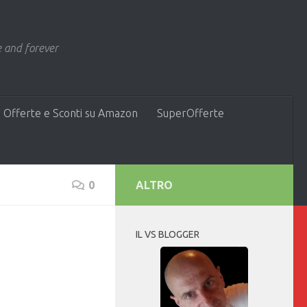
 and forever
 Offerte e Sconti su Amazon
SuperOfferte
0
ALTRO
IL VS BLOGGER