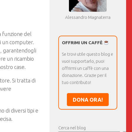
Alessandro Magnaterra
a funzione del
di un computer.
OFFRIMI UN CAFFÈ
e, garantendogli
Se trovi utile questo blog e
ere un ricambio
vuoi supportarlo, puoi
nostro case.
offrirmi un caffè con una
donazione. Grazie per il
ore. Si tratta di
tuo contributo!
avere
DONA ORA!
 di diversi tipi e
ecisa.
Cerca nel blog