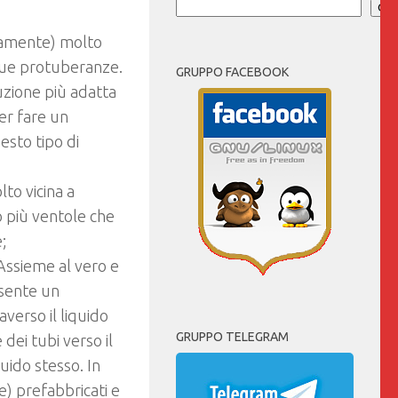
Cer
itamente) molto
 sue protuberanze.
GRUPPO FACEBOOK
uzione più adatta
er fare un
esto tipo di
to vicina a
o più ventole che
;
 Assieme al vero e
esente un
verso il liquido
GRUPPO TELEGRAM
dei tubi verso il
quido stesso. In
e) prefabbricati e