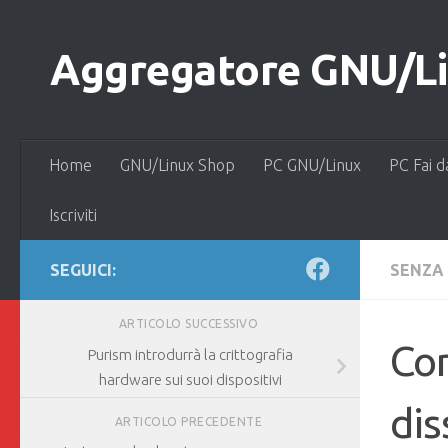
Salta al contenuto
Aggregatore GNU/Lin
Home
GNU/Linux Shop
PC GNU/Linux
PC Fai d
Iscriviti
SEGUICI:
SENZA
ARTICOLO SUCCESSIVO
Com
Purism introdurrà la crittografia
hardware sui suoi dispositivi
dis
ARTICOLO PRECEDENTE