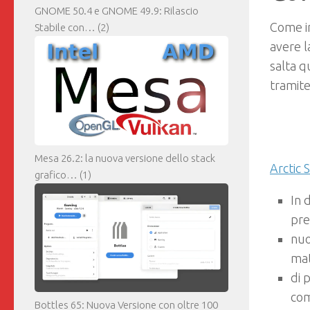
GNOME 50.4 e GNOME 49.9: Rilascio
Come in
Stabile con…
(2)
avere 
salta q
tramite
Mesa 26.2: la nuova versione dello stack
Arctic 
grafico…
(1)
In 
pre
nuo
mat
di 
com
Bottles 65: Nuova Versione con oltre 100