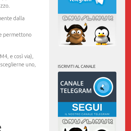
ezzo.
ente dalla
che permettono
4, e così via),
i sceglierne uno,
ISCRIVITI AL CANALE
e