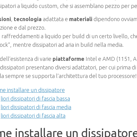
sipatori a liquido custom, che si assemblano pezzo per p
ioni
,
tecnologia
adattata e
materiali
dipendono ovviam
zione e dal prezzo.
raffreddamenti a liquido per build di un certo livello, 
ock”, mentre dissipatori ad aria in build nella media.
 dell’esistenza di varie
piattaforme
Intel e AMD (1151, AM
 dissipatori presentano diversi adattatori, per cui prima d
la sempre se supporta l’architettura del tuo processore!
e installare un dissipatore
liori dissipatori di fascia bassa
liori dissipatori di fascia media
iori dissipatori di fascia alta
e installare un dissipator