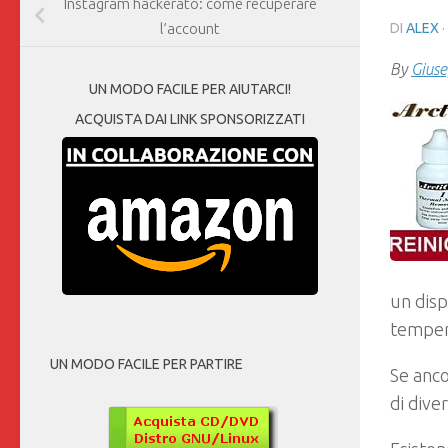
Instagram hackerato: come recuperare
DI
ALEX
·
l’account
By
Giuse
UN MODO FACILE PER AIUTARCI!
ACQUISTA DAI LINK SPONSORIZZATI
un disp
tempera
UN MODO FACILE PER PARTIRE
Se ancor
di dive