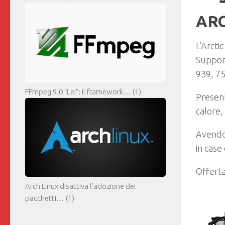
ARC
L’Arcti
Support
939, 75
FFmpeg 9.0 “Lei”: il framework…
(1)
Presen
calore,
Avendo
in case
Offert
Arch Linux disattiva l’adozione dei
pacchetti…
(1)