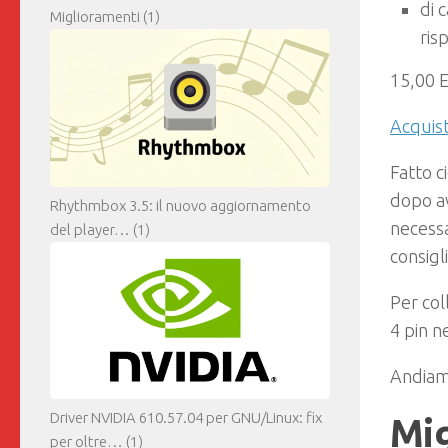
di 
Miglioramenti
(1)
ris
15,00 
Acquis
Fatto c
dopo av
Rhythmbox 3.5: il nuovo aggiornamento
necessa
del player…
(1)
consigl
Per col
4 pin n
Andiamo
Driver NVIDIA 610.57.04 per GNU/Linux: fix
Mig
per oltre…
(1)