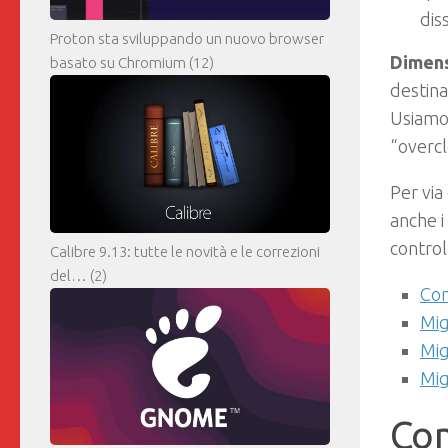
dis
Proton sta sviluppando un nuovo browser
Dimens
basato su Chromium
(12)
destina
Usiamo 
“overcl
Per via
anche i
control
Calibre 9.13: tutte le novità e le correzioni
del…
(2)
Com
Mig
Mig
Migl
Com