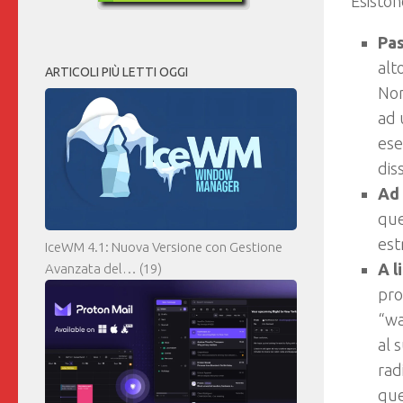
Esistono
Pas
alt
ARTICOLI PIÙ LETTI OGGI
Non
ad 
ese
dis
Ad 
que
est
IceWM 4.1: Nuova Versione con Gestione
A l
Avanzata del…
(19)
pro
“wa
al 
rad
que