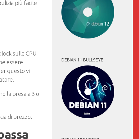
ulizia più facile
rblock sulla CPU
DEBIAN 11 BULLSEYE
bbe essere
per questo vi
atore.
mo la presa a 3 o
cia di prezzo.
 bassa