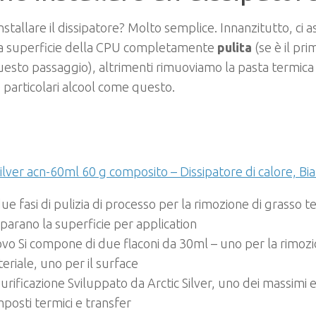
stallare il dissipatore? Molto semplice. Innanzitutto, ci a
la superficie della CPU completamente
pulita
(se è il pr
uesto passaggio), altrimenti rimuoviamo la pasta termic
 particolari alcool come questo.
Silver acn-60ml 60 g composito – Dissipatore di calore, Bi
due fasi di pulizia di processo per la rimozione di grasso t
parano la superficie per application
vo Si compone di due flaconi da 30ml – uno per la rimozi
eriale, uno per il surface
purificazione Sviluppato da Arctic Silver, uno dei massimi e
posti termici e transfer