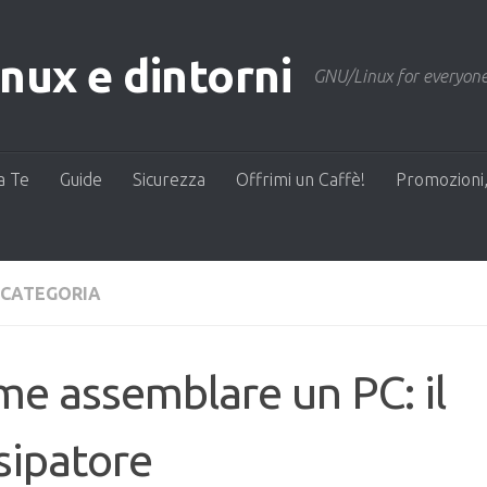
ux e dintorni
GNU/Linux for everyone
a Te
Guide
Sicurezza
Offrimi un Caffè!
Promozioni,
 CATEGORIA
e assemblare un PC: il
sipatore