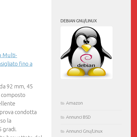
DEBIAN GNU/LINUX
 Multi-
gliato fino a
 da 92 mm, 45
il composto
Amazon
ellente
 prova condotta
Annunci BSD
so la
 gradi.
Annunci Gnu/Linux