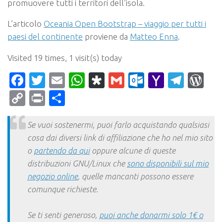
promuovere tutti i territori dell’isola.
L’articolo
Oceania Open Bootstrap – viaggio per tutti i
paesi del continente
proviene da
Matteo Enna
.
Visited 19 times, 1 visit(s) today
Facebook
Twitter
Email
WhatsApp
Diaspora
Gmail
Outlook.c
Yahoo
Tele
Wo
Mail
Copy
Print
Condividi
Link
Se vuoi sostenermi, puoi farlo acquistando qualsiasi
cosa dai diversi link di affiliazione che ho nel mio sito
o
partendo da qui
oppure alcune di queste
distribuzioni GNU/Linux che
sono disponibili sul mio
negozio online
, quelle mancanti possono essere
comunque richieste.
Se ti senti generoso,
puoi anche donarmi solo 1€ o