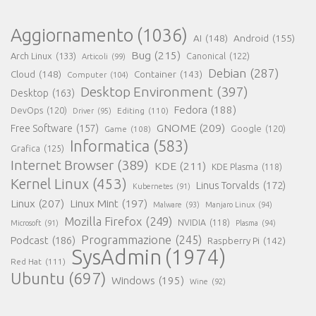
Aggiornamento
(1036)
AI
(148)
Android
(155)
Bug
(215)
Arch Linux
(133)
Canonical
(122)
Articoli
(99)
Debian
(287)
Cloud
(148)
Container
(143)
Computer
(104)
Desktop Environment
(397)
Desktop
(163)
Fedora
(188)
DevOps
(120)
Editing
(110)
Driver
(95)
GNOME
(209)
Free Software
(157)
Game
(108)
Google
(120)
Informatica
(583)
Grafica
(125)
Internet Browser
(389)
KDE
(211)
KDE Plasma
(118)
Kernel Linux
(453)
Linus Torvalds
(172)
Kubernetes
(91)
Linux
(207)
Linux Mint
(197)
Malware
(93)
Manjaro Linux
(94)
Mozilla Firefox
(249)
NVIDIA
(118)
Microsoft
(91)
Plasma
(94)
Programmazione
(245)
Podcast
(186)
Raspberry Pi
(142)
SysAdmin
(1974)
Red Hat
(111)
Ubuntu
(697)
Windows
(195)
Wine
(92)