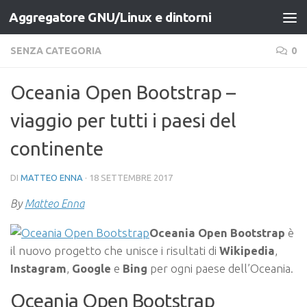
Aggregatore GNU/Linux e dintorni
Salta al contenuto
SENZA CATEGORIA
0
Oceania Open Bootstrap –
viaggio per tutti i paesi del
continente
DI
MATTEO ENNA
·
18 SETTEMBRE 2017
By
Matteo Enna
Oceania Open Bootstrap
è
il nuovo progetto che unisce i risultati di
Wikipedia
,
Instagram
,
Google
e
Bing
per ogni paese dell’Oceania.
Oceania Open Bootstrap