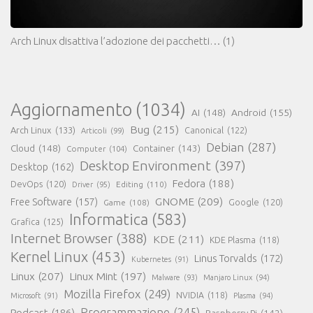
Arch Linux disattiva l’adozione dei pacchetti…
(1)
Aggiornamento
(1034)
AI
(148)
Android
(155)
Bug
(215)
Arch Linux
(133)
Canonical
(122)
Articoli
(99)
Debian
(287)
Cloud
(148)
Container
(143)
Computer
(104)
Desktop Environment
(397)
Desktop
(162)
Fedora
(188)
DevOps
(120)
Editing
(110)
Driver
(95)
GNOME
(209)
Free Software
(157)
Game
(108)
Google
(120)
Informatica
(583)
Grafica
(125)
Internet Browser
(388)
KDE
(211)
KDE Plasma
(118)
Kernel Linux
(453)
Linus Torvalds
(172)
Kubernetes
(91)
Linux
(207)
Linux Mint
(197)
Malware
(93)
Manjaro Linux
(94)
Mozilla Firefox
(249)
NVIDIA
(118)
Microsoft
(91)
Plasma
(94)
Programmazione
(245)
Podcast
(186)