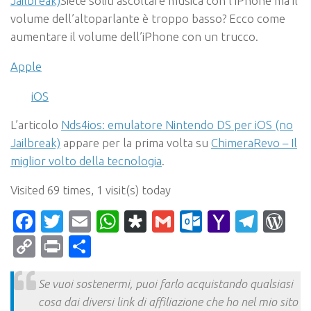
Jailbreak)
Siete soliti ascoltare musica con l’iPhone ma il
volume dell’altoparlante è troppo basso? Ecco come
aumentare il volume dell’iPhone con un trucco.
Apple
iOS
L’articolo
Nds4ios: emulatore Nintendo DS per iOS (no
Jailbreak)
appare per la prima volta su
ChimeraRevo – Il
miglior volto della tecnologia
.
Visited 69 times, 1 visit(s) today
Facebook
Twitter
Email
WhatsApp
Diaspora
Gmail
Outlook.c
Yahoo
Tele
Wo
Mail
Copy
Print
Condividi
Link
Se vuoi sostenermi, puoi farlo acquistando qualsiasi
cosa dai diversi link di affiliazione che ho nel mio sito