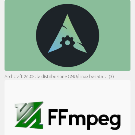
Archcraft 26.08: la distribuzione GNU/Linux basata…
(3)