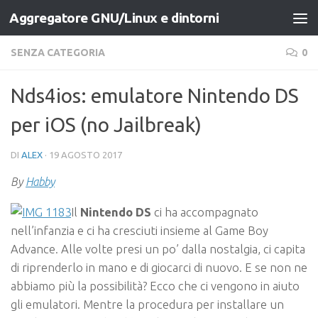
Aggregatore GNU/Linux e dintorni
Salta al contenuto
SENZA CATEGORIA
0
Nds4ios: emulatore Nintendo DS
per iOS (no Jailbreak)
DI
ALEX
·
19 AGOSTO 2017
By
Habby
Il
Nintendo DS
ci ha accompagnato
nell’infanzia e ci ha cresciuti insieme al Game Boy
Advance. Alle volte presi un po’ dalla nostalgia, ci capita
di riprenderlo in mano e di giocarci di nuovo. E se non ne
abbiamo più la possibilità? Ecco che ci vengono in aiuto
gli emulatori. Mentre la procedura per installare un