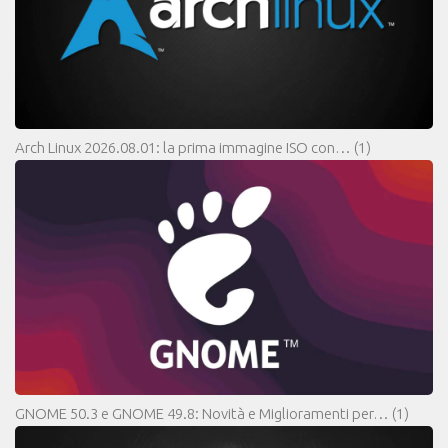
Arch Linux 2026.08.01: la prima immagine ISO con…
(1)
GNOME 50.3 e GNOME 49.8: Novità e Miglioramenti per…
(1)