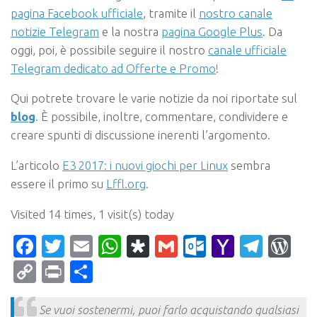
pagina Facebook ufficiale
, tramite il
nostro canale
notizie Telegram
e la nostra
pagina Google Plus
.
Da
oggi, poi, è possibile seguire il nostro
canale ufficiale
Telegram dedicato ad Offerte e Promo
!
Qui potrete trovare le varie notizie da noi riportate sul
blog
. È possibile, inoltre, commentare, condividere e
creare spunti di discussione inerenti l’argomento.
L’articolo
E3 2017: i nuovi giochi per Linux
sembra
essere il primo su
Lffl.org
.
Visited 14 times, 1 visit(s) today
Facebook
Twitter
Email
WhatsApp
Diaspora
Gmail
Outlook.c
Yahoo
Tele
Wo
Mail
Copy
Print
Condividi
Link
Se vuoi sostenermi, puoi farlo acquistando qualsiasi