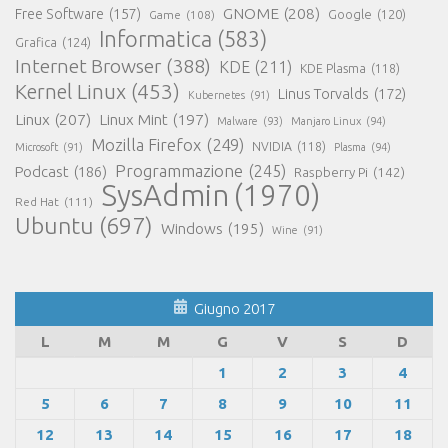
GNOME
(208)
Free Software
(157)
Google
(120)
Game
(108)
Informatica
(583)
Grafica
(124)
Internet Browser
(388)
KDE
(211)
KDE Plasma
(118)
Kernel Linux
(453)
Linus Torvalds
(172)
Kubernetes
(91)
Linux
(207)
Linux Mint
(197)
Malware
(93)
Manjaro Linux
(94)
Mozilla Firefox
(249)
NVIDIA
(118)
Microsoft
(91)
Plasma
(94)
Programmazione
(245)
Podcast
(186)
Raspberry Pi
(142)
SysAdmin
(1970)
Red Hat
(111)
Ubuntu
(697)
Windows
(195)
Wine
(91)
Giugno 2017
L
M
M
G
V
S
D
1
2
3
4
5
6
7
8
9
10
11
12
13
14
15
16
17
18