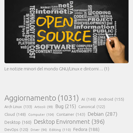
Le notizie minori del mondo GNU/Linux e dintorni…
(1)
Aggiornamento
(1031)
AI
(148)
Android
(155)
Bug
(215)
Arch Linux
(133)
Canonical
(122)
Articoli
(99)
Debian
(287)
Cloud
(148)
Container
(143)
Computer
(104)
Desktop Environment
(396)
Desktop
(160)
Fedora
(188)
DevOps
(120)
Editing
(110)
Driver
(94)