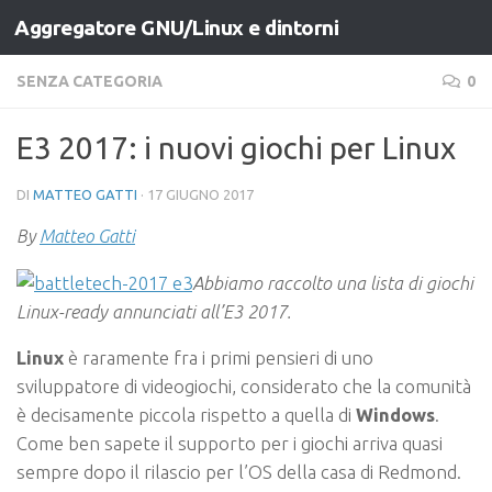
Aggregatore GNU/Linux e dintorni
Salta al contenuto
SENZA CATEGORIA
0
E3 2017: i nuovi giochi per Linux
DI
MATTEO GATTI
·
17 GIUGNO 2017
By
Matteo Gatti
Abbiamo raccolto una lista di giochi
Linux-ready annunciati all’E3 2017.
Linux
è raramente fra i primi pensieri di uno
sviluppatore di videogiochi, considerato che la comunità
è decisamente piccola rispetto a quella di
Windows
.
Come ben sapete il supporto per i giochi arriva quasi
sempre dopo il rilascio per l’OS della casa di Redmond.