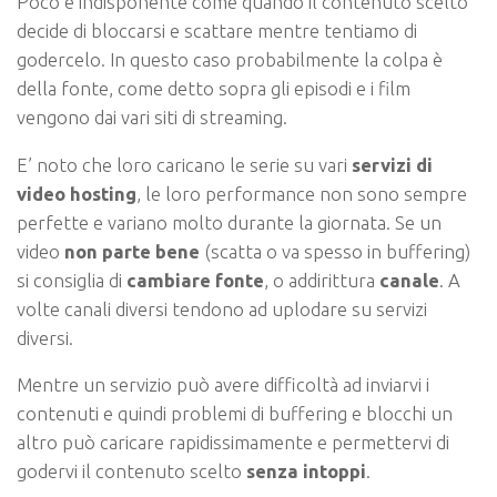
Poco è indisponente come quando il contenuto scelto
decide di bloccarsi e scattare mentre tentiamo di
godercelo. In questo caso probabilmente la colpa è
della fonte, come detto sopra gli episodi e i film
vengono dai vari siti di streaming.
E’ noto che loro caricano le serie su vari
servizi di
video hosting
, le loro performance non sono sempre
perfette e variano molto durante la giornata. Se un
video
non parte bene
(scatta o va spesso in buffering)
si consiglia di
cambiare fonte
, o addirittura
canale
. A
volte canali diversi tendono ad uplodare su servizi
diversi.
Mentre un servizio può avere difficoltà ad inviarvi i
contenuti e quindi problemi di buffering e blocchi un
altro può caricare rapidissimamente e permettervi di
godervi il contenuto scelto
senza intoppi
.