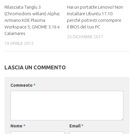
Rilasciata Tanglu 3
Hai un portatile Lenovo? Non
(Chromodoris willani) Alpha:
installare Ubuntu 17.10
Arrivano KDE Plasma
perché potresti corrompere
Workspace 5, GNOME 3.16 e
il BIOS del tuo PC
Calamares
20 DICEMBRE 2017
19 APRILE 2015
LASCIA UN COMMENTO
Commento
*
Nome
*
Email
*