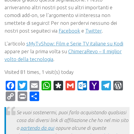
arriveranno altri nostri post su altri importanti e
comodi add-on, se l’argomento vi interessa non
smettete di seguirci! Per non perdervi nessuno dei
nostri post seguiteci via
Facebook
e
Twitter
.
L’articolo
sMyTvShow: Film e Serie TV italiane su Kodi
appare per la prima volta su
ChimeraRevo – Il miglior
volto della tecnologia
.
Visited 81 times, 1 visit(s) today
Facebook
Twitter
Email
WhatsApp
Diaspora
Gmail
Outlook.c
Yahoo
Tele
Wo
Mail
Copy
Print
Condividi
Link
Se vuoi sostenermi, puoi farlo acquistando qualsiasi
cosa dai diversi link di affiliazione che ho nel mio sito
o
partendo da qui
oppure alcune di queste