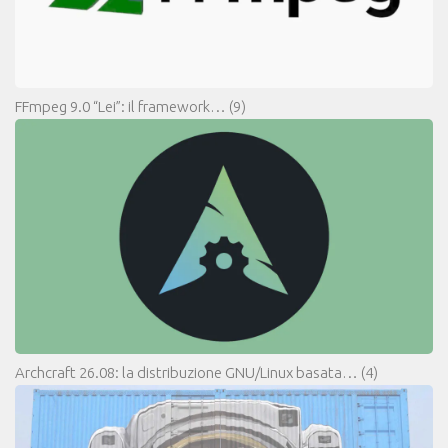
FFmpeg 9.0 “Lei”: il framework…
(9)
Archcraft 26.08: la distribuzione GNU/Linux basata…
(4)