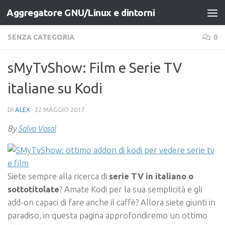
Aggregatore GNU/Linux e dintorni
Salta al contenuto
SENZA CATEGORIA
0
sMyTvShow: Film e Serie TV
italiane su Kodi
DI
ALEX
·
22 MAGGIO 2017
By
Salvo Vosal
Siete sempre alla ricerca di
serie TV in italiano o
sottotitolate
? Amate Kodi per la sua semplicità e gli
add-on capaci di fare anche il caffè? Allora siete giunti in
paradiso, in questa pagina approfondiremo un ottimo