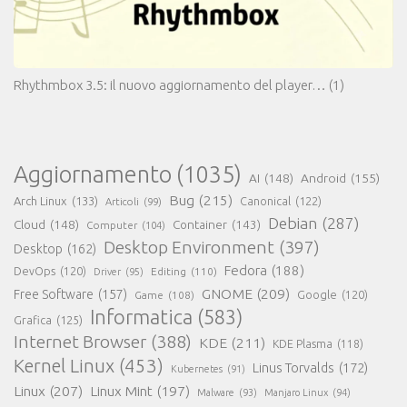
Rhythmbox 3.5: il nuovo aggiornamento del player…
(1)
Aggiornamento
(1035)
AI
(148)
Android
(155)
Bug
(215)
Arch Linux
(133)
Canonical
(122)
Articoli
(99)
Debian
(287)
Cloud
(148)
Container
(143)
Computer
(104)
Desktop Environment
(397)
Desktop
(162)
Fedora
(188)
DevOps
(120)
Editing
(110)
Driver
(95)
GNOME
(209)
Free Software
(157)
Game
(108)
Google
(120)
Informatica
(583)
Grafica
(125)
Internet Browser
(388)
KDE
(211)
KDE Plasma
(118)
Kernel Linux
(453)
Linus Torvalds
(172)
Kubernetes
(91)
Linux
(207)
Linux Mint
(197)
Malware
(93)
Manjaro Linux
(94)