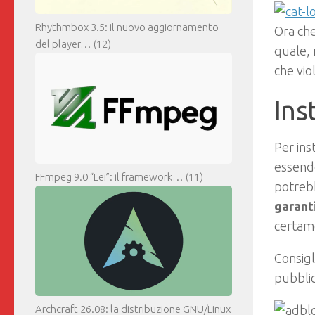
Rhythmbox 3.5: il nuovo aggiornamento
Ora che
del player…
(12)
quale, 
che vio
Ins
Per in
essendo
FFmpeg 9.0 “Lei”: il framework…
(11)
potrebb
garan
certam
Consigl
pubblic
Archcraft 26.08: la distribuzione GNU/Linux