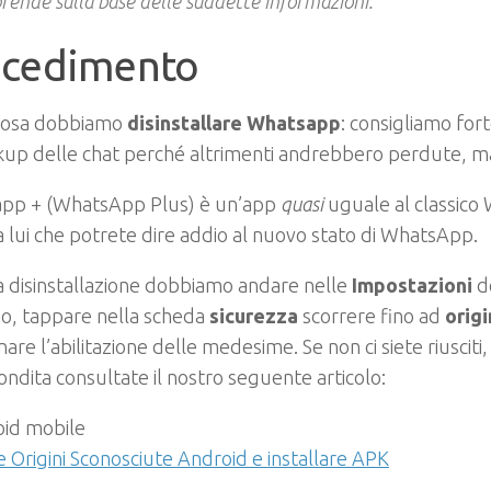
rende sulla base delle suddette informazioni.
ocedimento
cosa dobbiamo
disinstallare Whatsapp
: consigliamo for
kup delle chat perché altrimenti andrebbero perdute, m
pp + (WhatsApp Plus) è un’app
quasi
uguale al classico
a lui che potrete dire addio al nuovo stato di WhatsApp.
 disinstallazione dobbiamo andare nelle
Impostazioni
d
no, tappare nella scheda
sicurezza
scorrere fino ad
orig
nare l’abilitazione delle medesime. Se non ci siete riusciti
ndita consultate il nostro seguente articolo:
e Origini Sconosciute Android e installare APK