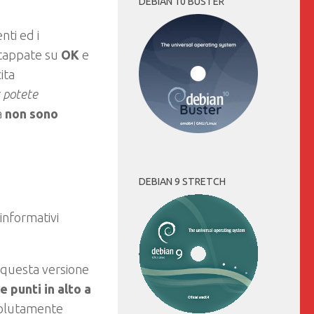
DEBIAN 10 BUSTER
nti ed i
, tappate su
OK
e
ita
s potete
a
non sono
DEBIAN 9 STRETCH
informativi
 questa versione
re punti in alto a
olutamente