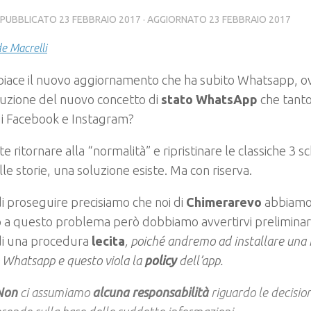
· PUBBLICATO
23 FEBBRAIO 2017
· AGGIORNATO
23 FEBBRAIO 2017
e Macrelli
piace il nuovo aggiornamento che ha subito Whatsapp, o
duzione del nuovo concetto di
stato WhatsApp
che tanto
di Facebook e Instagram?
te ritornare alla “normalità” e ripristinare le classiche 3 
lle storie, una soluzione esiste. Ma con riserva.
i proseguire precisiamo che noi di
Chimerarevo
abbiamo
o a questo problema però dobbiamo avvertirvi prelimina
di una procedura
lecita
, poiché andremo ad installare una 
o Whatsapp e questo viola la
policy
dell’app.
Non
ci assumiamo
alcuna responsabilità
riguardo le decision