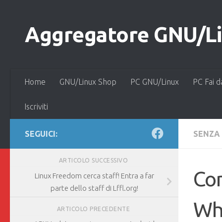
Salta al contenuto
Aggregatore GNU/Lin
Home
GNU/Linux Shop
PC GNU/Linux
PC Fai d
Iscriviti
SEGUICI:
SENZA
ARTICOLO SUCCESSIVO
Com
Linux Freedom cerca staff! Entra a far
parte dello staff di Lffl.org!
Wh
ARTICOLO PRECEDENTE