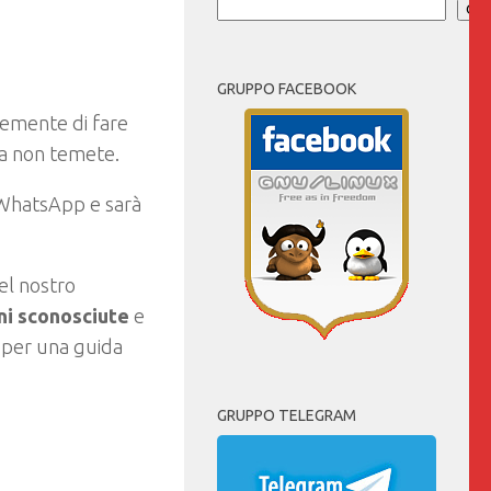
Cer
GRUPPO FACEBOOK
temente di fare
a non temete.
 WhatsApp e sarà
el nostro
ini sconosciute
e
, per una guida
GRUPPO TELEGRAM