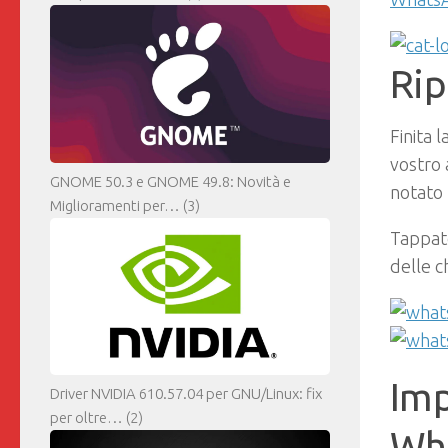
Rip
Finita 
vostro 
GNOME 50.3 e GNOME 49.8: Novità e
notato
Miglioramenti per…
(3)
Tappat
delle c
Imp
Driver NVIDIA 610.57.04 per GNU/Linux: fix
per oltre…
(2)
Wh