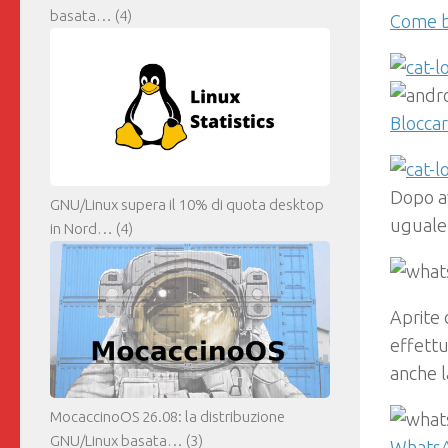
basata…
(4)
Come b
Bloccar
Dopo av
GNU/Linux supera il 10% di quota desktop
uguale 
in Nord…
(4)
Aprite 
effettu
anche 
MocaccinoOS 26.08: la distribuzione
GNU/Linux basata…
(3)
WhatsAp