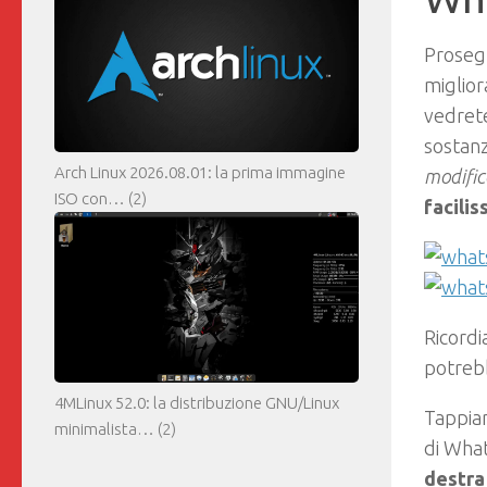
Prosegu
miglior
vedrete
sostanz
Arch Linux 2026.08.01: la prima immagine
modific
ISO con…
(2)
facilis
Ricordi
potrebb
4MLinux 52.0: la distribuzione GNU/Linux
Tappia
minimalista…
(2)
di What
destra