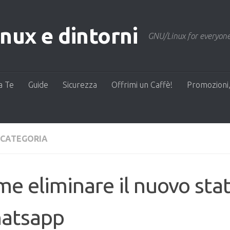
ux e dintorni
GNU/Linux for everyone
a Te
Guide
Sicurezza
Offrimi un Caffè!
Promozioni,
 CATEGORIA
e eliminare il nuovo sta
atsapp