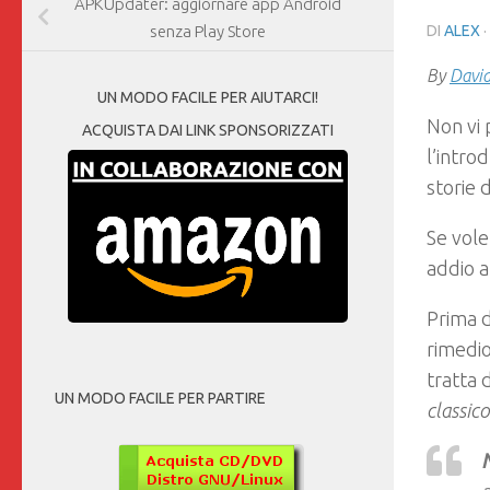
APKUpdater: aggiornare app Android
DI
ALEX
senza Play Store
By
David
UN MODO FACILE PER AIUTARCI!
Non vi 
ACQUISTA DAI LINK SPONSORIZZATI
l’intro
storie 
Se vole
addio a
Prima d
rimedi
tratta 
UN MODO FACILE PER PARTIRE
classic