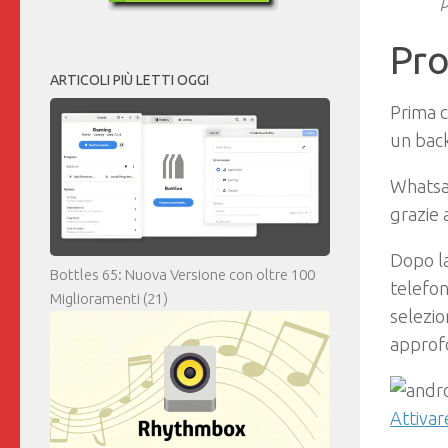
p
Pr
ARTICOLI PIÙ LETTI OGGI
Prima 
un bac
Whatsa
grazie 
Dopo la
Bottles 65: Nuova Versione con oltre 100
telefo
Miglioramenti
(21)
selezio
approfo
Attivar