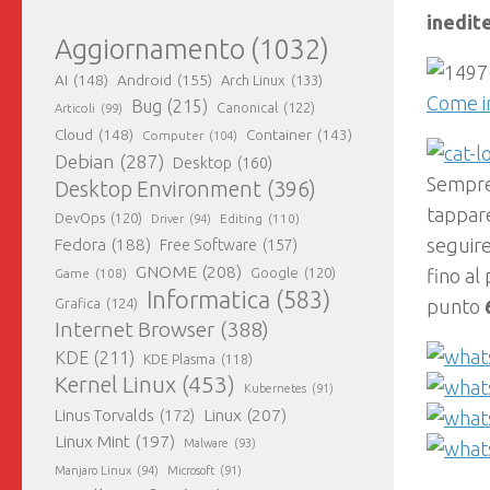
inedit
Aggiornamento
(1032)
AI
(148)
Android
(155)
Arch Linux
(133)
Come i
Bug
(215)
Canonical
(122)
Articoli
(99)
Cloud
(148)
Container
(143)
Computer
(104)
Debian
(287)
Desktop
(160)
Sempre 
Desktop Environment
(396)
tappar
DevOps
(120)
Editing
(110)
Driver
(94)
seguire
Fedora
(188)
Free Software
(157)
GNOME
(208)
fino al
Google
(120)
Game
(108)
Informatica
(583)
punto
Grafica
(124)
Internet Browser
(388)
KDE
(211)
KDE Plasma
(118)
Kernel Linux
(453)
Kubernetes
(91)
Linux
(207)
Linus Torvalds
(172)
Linux Mint
(197)
Malware
(93)
Manjaro Linux
(94)
Microsoft
(91)