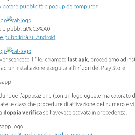
loccare pubblicità e popup da computer
e pubblicità su Android
er scaricato il file, chiamato
last.apk
, procediamo ad inst
ad un’installazione eseguita all’infuori del Play Store.
dunque l’applicazione (con un logo uguale ma colorato d
ate le classiche procedure di attivazione del numero e vi 
la
doppia verifica
se l’avevate attivata in precedenza.
p: abilitare la verifica in due passaggi