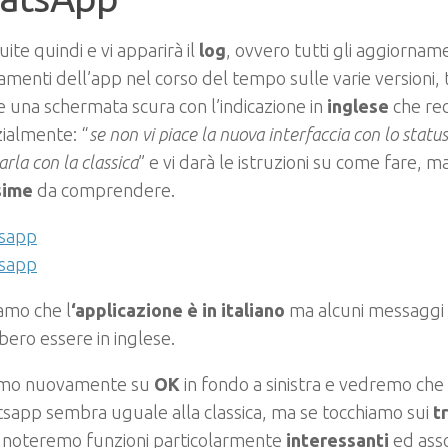
ite quindi e vi apparirà il
log
, ovvero tutti gli aggiorname
amenti dell’app nel corso del tempo sulle varie versioni
 una schermata scura con l’indicazione in
inglese
che rec
ialmente: “
se non vi piace la nuova interfaccia con lo statu
arla con la classica
” e vi darà le istruzioni su come fare, m
sime
da comprendere.
amo che l
‘applicazione
è in italiano
ma alcuni messaggi 
ero essere in inglese.
mo nuovamente su
OK
in fondo a sinistra e vedremo che
sapp sembra uguale alla classica, ma se tocchiamo sui
t
noteremo funzioni particolarmente
interessanti
ed ass