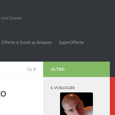
 and forever
 Offerte e Sconti su Amazon
SuperOfferte
0
ALTRO
IL VS BLOGGER
to