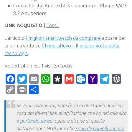
Compatibilità: Android 4.3 o superiore, iPhone 5/iOS
8.2 o superiore
LINK ACQUISTO |
Fossil
L’articolo
I migliori smartwatch da comprare
appare per
la prima volta su
ChimeraRevo – Il miglior volto della
tecnologia
.
Visited 24 times, 1 visit(s) today
Facebook
Twitter
Email
WhatsApp
Diaspora
Gmail
Outlook.c
Yahoo
Tele
Wo
Mail
Copy
Print
Condividi
Link
Se vuoi sostenermi, puoi farlo acquistando qualsiasi
cosa dai diversi link di affiliazione che ho nel mio sito
o
partendo da qui
oppure alcune di queste
distribuzioni GNU/Linux che
sono disponibili sul mio