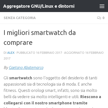
Aggregatore GNU/Linux e dintorni
Salta al contenuto
SENZA CATEGORIA
0
I migliori smartwatch da
comprare
DI
ALEX
· PUBBLICATO
16 FEBBRAIO 2017
· AGGIORNATO
16 FEBBRAIO
2017
By
Gaetano Abatemarco
Gli
smartwatch
sono l’oggetto del desiderio di tanti
appassionati sia di tecnologia sia di moda. E anche
fitness. Questi orologi smart, infatti, sono sia molto
belli da vedere sia molto intelligenti e utili.
Riescono a
collegarsi con il nostro smartphone tramite