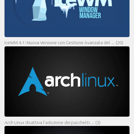
IceWM 4.1: Nuova Versione con Gestione Avanzata del…
(20)
Arch Linux disattiva l’adozione dei pacchetti…
(3)