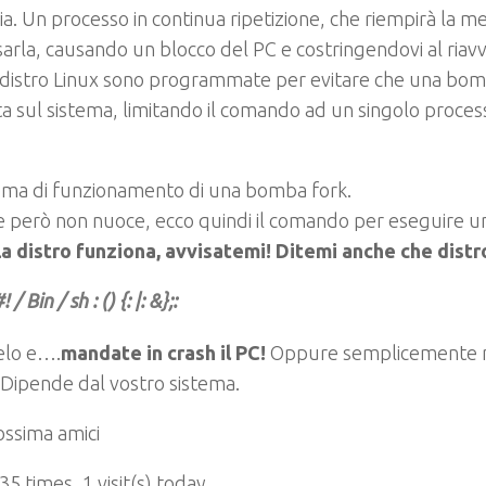
ia.
Un processo in continua ripetizione, che riempirà la m
sarla, causando un blocco del PC e costringendovi al riavv
 distro Linux sono programmate per evitare che una bo
a sul sistema, limitando il comando ad un singolo proces
ema di funzionamento di una bomba fork.
e però non nuoce, ecco quindi il comando per eseguire 
la distro funziona, avvisatemi! Ditemi anche che distr
! / Bin / sh : () {: |: &};:
elo e….
mandate in crash il PC!
Oppure semplicemente n
 Dipende dal vostro sistema.
ossima amici
 35 times, 1 visit(s) today