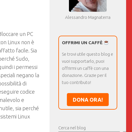
Alessandro Magnaterra
Bloccare un PC
con Linux non è
OFFRIMI UN CAFFÈ
affatto facile. Sia
Se trovi utile questo blog e
perché Sudo,
vuoi supportarlo, puoi
quindi i permessi
offrirmi un caffè con una
speciali negano la
donazione. Grazie per il
tuo contributo!
possibilità di
eseguire codice
DONA ORA!
malevolo e
inutile, sia perché
i sistemi Linux
Cerca nel blog