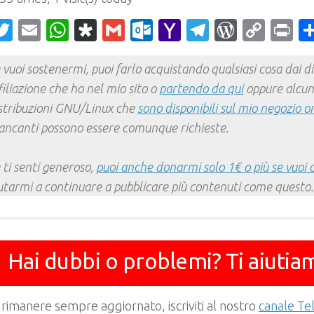
acebook
Twitter
Email
WhatsApp
Diaspora
Gmail
Outlook.com
Yahoo
Telegram
WordPr
Cop
Pr
Mail
Link
 vuoi sostenermi, puoi farlo acquistando qualsiasi cosa dai div
filiazione che ho nel mio sito o
partendo da qui
oppure alcun
stribuzioni GNU/Linux che
sono disponibili sul mio negozio o
ncanti possono essere comunque richieste.
 ti senti generoso,
puoi anche donarmi solo 1€ o più se vuoi 
utarmi a continuare a pubblicare più contenuti come questo.
Hai dubbi o problemi? Ti aiutia
 rimanere sempre aggiornato, iscriviti al nostro
canale T