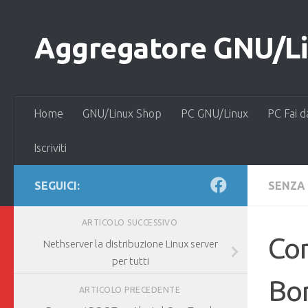
Salta al contenuto
Aggregatore GNU/Lin
Home
GNU/Linux Shop
PC GNU/Linux
PC Fai d
Iscriviti
SEGUICI:
SENZA
ARTICOLO SUCCESSIVO
Com
Nethserver la distribuzione Linux server
per tutti
Bo
ARTICOLO PRECEDENTE