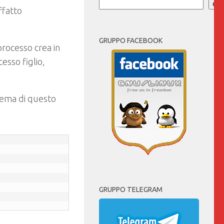
Cer
ffatto
GRUPPO FACEBOOK
processo crea in
esso figlio,
chema di questo
GRUPPO TELEGRAM