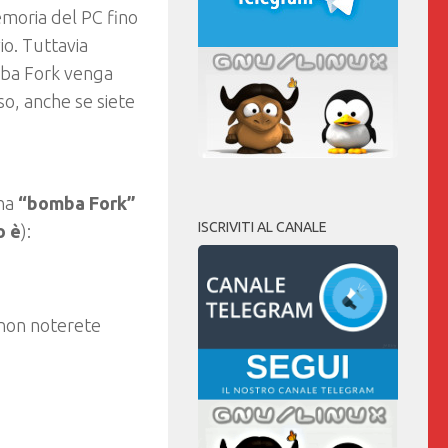
emoria del PC fino
io
. Tuttavia
mba Fork venga
so, anche se siete
una
“bomba Fork”
ISCRIVITI AL CANALE
o è
):
on noterete