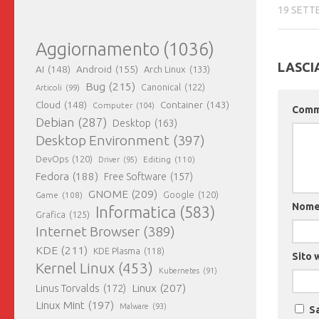
19 SETT
Aggiornamento
(1036)
LASCI
AI
(148)
Android
(155)
Arch Linux
(133)
Bug
(215)
Canonical
(122)
Articoli
(99)
Cloud
(148)
Container
(143)
Computer
(104)
Com
Debian
(287)
Desktop
(163)
Desktop Environment
(397)
DevOps
(120)
Editing
(110)
Driver
(95)
Fedora
(188)
Free Software
(157)
GNOME
(209)
Game
(108)
Google
(120)
Nom
Informatica
(583)
Grafica
(125)
Internet Browser
(389)
KDE
(211)
KDE Plasma
(118)
Sito 
Kernel Linux
(453)
Kubernetes
(91)
Linux
(207)
Linus Torvalds
(172)
Linux Mint
(197)
Malware
(93)
Sa