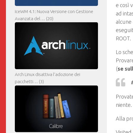
e così v
IceWM 4.1: Nuova Versione con Gestione
ad inta
Avanzata del…
(20)
alcune
eseguit
ROOT.
Lo sch
Provar
(
se sul
Arch Linux disattiva l’adozione dei
pacchetti…
(3)
#
Provat
niente.
Alla pr
Visited