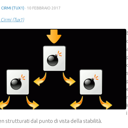
 CIRMI (TUX1)
·
10 FEBBRAIO 2017
 Cirmi (Tux1)
n strutturati dal punto di vista della stabilità.