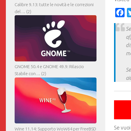
Calibre 9.13: tutte le novità e le correzioni
F
del…
(2)
Se
af
di
ma
GNOME 50.4 e GNOME 49.9: Rilascio
Se
Stabile con…
(2)
ai
Se vuoi
Wine 11.14: Supporto WoW64 per FreeBSD