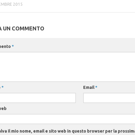
EMBRE 2015
A UN COMMENTO
mento
*
e
*
Email
*
web
lva il mio nome, email e sito web in questo browser per la prossim