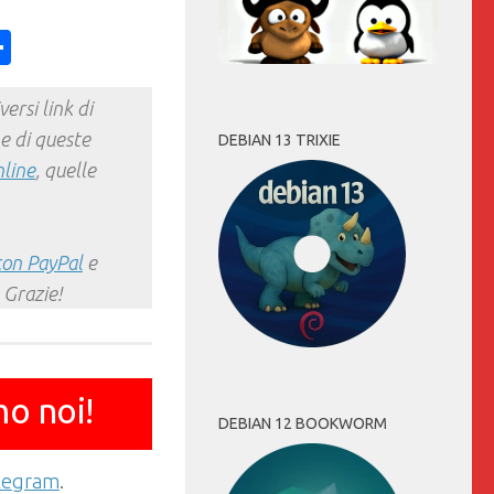
ess
y
int
Condividi
ersi link di
e di queste
DEBIAN 13 TRIXIE
nline
, quelle
con PayPal
e
 Grazie!
mo noi!
DEBIAN 12 BOOKWORM
elegram
.