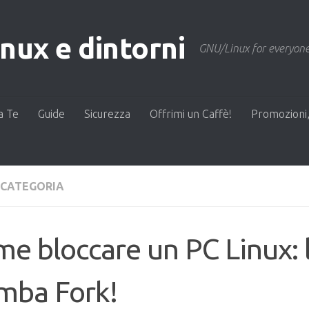
ux e dintorni
GNU/Linux for everyone
a Te
Guide
Sicurezza
Offrimi un Caffè!
Promozioni,
 CATEGORIA
e bloccare un PC Linux: 
mba Fork!