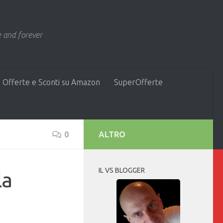
 and forever
 Offerte e Sconti su Amazon
SuperOfferte
0
ALTRO
IL VS BLOGGER
la