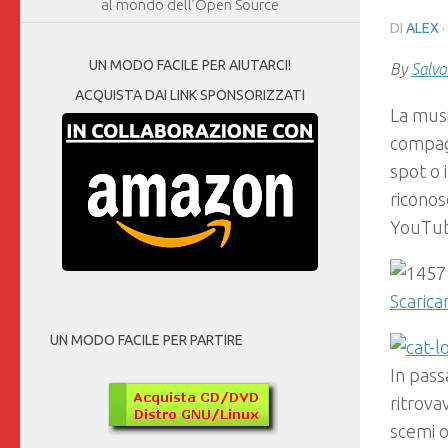
al mondo dell’Open Source
DI
ALEX
UN MODO FACILE PER AIUTARCI!
By
Salvo
ACQUISTA DAI LINK SPONSORIZZATI
La musi
compagn
spot o 
riconos
YouTub
Scarica
UN MODO FACILE PER PARTIRE
In pass
ritrova
scemi o