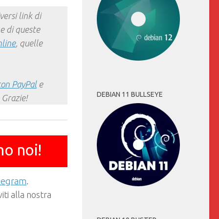
ersi link di
e di queste
nline
, quelle
con PayPal
e
DEBIAN 11 BULLSEYE
 Grazie!
mo noi!
elegram
.
ti alla nostra