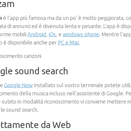
zam
m
è l’app più famosa ma da un po’ è molto peggiorata, con
ta di annunci ed è divenuta lenta e pesante. L’app è dispo
forme mobili
Android
,
iOs
, e
windows phone
. Mentre l’app
 è disponibile anche per
PC e Mac
.
gle sound search
te
Google Now
installato sul vostro terminale potete utili
cimento della musica incluso nell’assistente di Google. P
 subito in modalità riconoscimento vi conviene mettere i
le sound search.
ettamente da Web