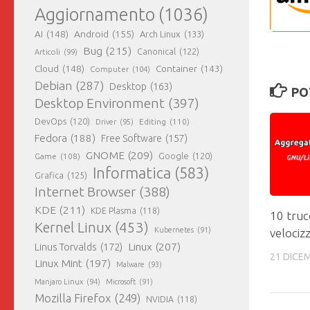
Aggiornamento
(1036)
AI
(148)
Android
(155)
Arch Linux
(133)
Bug
(215)
Canonical
(122)
Articoli
(99)
Cloud
(148)
Container
(143)
Computer
(104)
Debian
(287)
Desktop
(163)
PO
Desktop Environment
(397)
DevOps
(120)
Editing
(110)
Driver
(95)
Fedora
(188)
Free Software
(157)
GNOME
(209)
Game
(108)
Google
(120)
Informatica
(583)
Grafica
(125)
Internet Browser
(388)
KDE
(211)
KDE Plasma
(118)
10 truc
Kernel Linux
(453)
Kubernetes
(91)
velociz
Linux
(207)
Linus Torvalds
(172)
21 DICE
Linux Mint
(197)
Malware
(93)
Manjaro Linux
(94)
Microsoft
(91)
Mozilla Firefox
(249)
NVIDIA
(118)