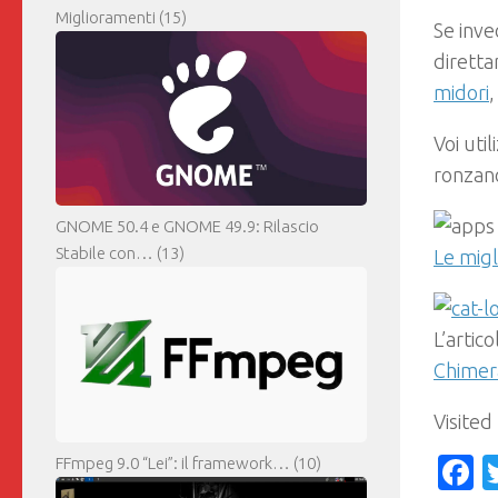
Miglioramenti
(15)
Se inve
diretta
midori
,
Voi uti
ronzano
GNOME 50.4 e GNOME 49.9: Rilascio
Stabile con…
(13)
Le migl
L’artic
Chimera
Visited
F
FFmpeg 9.0 “Lei”: il framework…
(10)