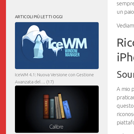
sempre 
un paio
ARTICOLI PIÙ LETTI OGGI
Vediamo
Ric
iP
Sou
IceWM 4.1: Nuova Versione con Gestione
Avanzata del…
(17)
A mio p
pratica
questo 
riconos
piatta