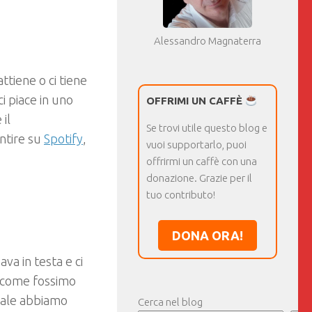
Alessandro Magnaterra
ttiene o ci tiene
i piace in uno
OFFRIMI UN CAFFÈ
 il
Se trovi utile questo blog e
ntire su
Spotify
,
vuoi supportarlo, puoi
offrirmi un caffè con una
donazione. Grazie per il
tuo contributo!
DONA ORA!
va in testa e ci
o come fossimo
male abbiamo
Cerca nel blog