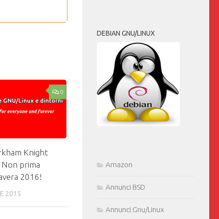
DEBIAN GNU/LINUX
0
rkham Knight
? Non prima
Amazon
mavera 2016!
Annunci BSD
E 2015
Annunci Gnu/Linux