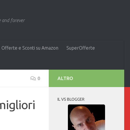
 and forever
 Offerte e Sconti su Amazon
SuperOfferte
0
ALTRO
IL VS BLOGGER
igliori