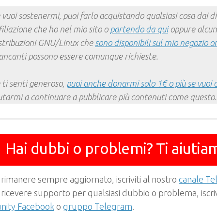
Mail
Link
 vuoi sostenermi, puoi farlo acquistando qualsiasi cosa dai div
filiazione che ho nel mio sito o
partendo da qui
oppure alcun
stribuzioni GNU/Linux che
sono disponibili sul mio negozio o
ncanti possono essere comunque richieste.
 ti senti generoso,
puoi anche donarmi solo 1€ o più se vuoi 
utarmi a continuare a pubblicare più contenuti come questo.
Hai dubbi o problemi? Ti aiutia
 rimanere sempre aggiornato, iscriviti al nostro
canale T
 ricevere supporto per qualsiasi dubbio o problema, iscrivi
ity Facebook
o
gruppo Telegram
.