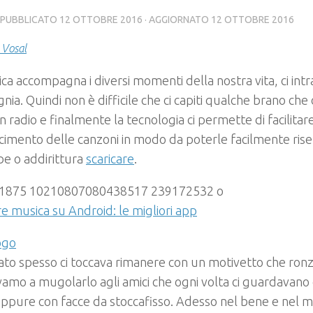
· PUBBLICATO
12 OTTOBRE 2016
· AGGIORNATO
12 OTTOBRE 2016
 Vosal
ca accompagna i diversi momenti della nostra vita, ci intra
ia. Quindi non è difficile che ci capiti qualche brano che c
in radio e finalmente la tecnologia ci permette di facilitare
cimento delle canzoni in modo da poterle facilmente rise
e o addirittura
scaricare
.
re musica su Android: le migliori app
ato spesso ci toccava rimanere con un motivetto che ronza
vamo a mugolarlo agli amici che ogni volta ci guardavan
ppure con facce da stoccafisso. Adesso nel bene e nel 