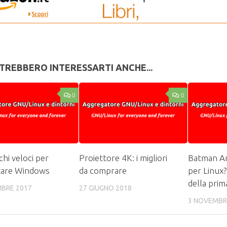
TREBBERO INTERESSARTI ANCHE...
0
0
chi veloci per
Proiettore 4K: i migliori
Batman A
zare Windows
da comprare
per Linux
della pri
MBRE 2017
27 GIUGNO 2018
3 NOVEMBR