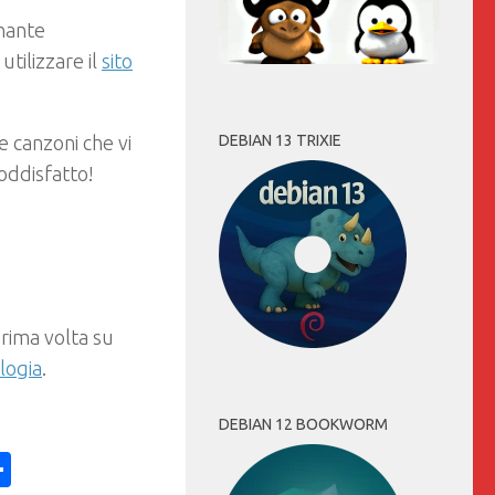
onante
tilizzare il
sito
DEBIAN 13 TRIXIE
e canzoni che vi
oddisfatto!
rima volta su
logia
.
DEBIAN 12 BOOKWORM
ess
y
int
Condividi