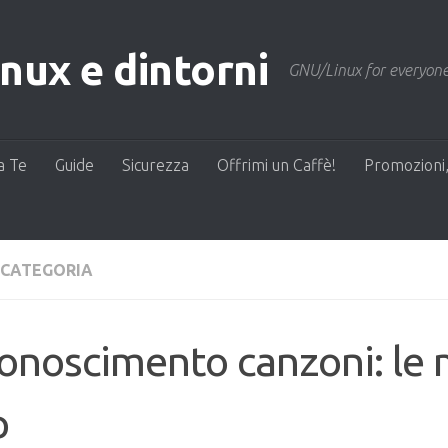
ux e dintorni
GNU/Linux for everyone
a Te
Guide
Sicurezza
Offrimi un Caffè!
Promozioni,
 CATEGORIA
onoscimento canzoni: le m
p