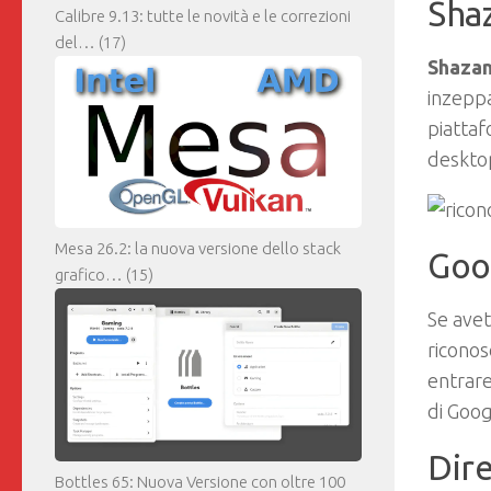
Sha
Calibre 9.13: tutte le novità e le correzioni
del…
(17)
Shaza
inzeppa
piatta
desktop
Mesa 26.2: la nuova versione dello stack
Goo
grafico…
(15)
Se ave
riconos
entrare
di Goog
Dir
Bottles 65: Nuova Versione con oltre 100