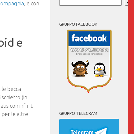
compagnia
, e con
Cer
GRUPPO FACEBOOK
oid e
, le becca
schietto (in
is con infiniti
 per le altre
GRUPPO TELEGRAM