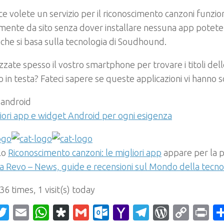
ce volete un servizio per il riconoscimento canzoni funzi
mente da sito senza dover installare nessuna app potete u
 che si basa sulla tecnologia di Soudhound.
lizzate spesso il vostro smartphone per trovare i titoli dell
 in testa? Fateci sapere se queste applicazioni vi hanno s
iori app e widget Android per ogni esigenza
olo
Riconoscimento canzoni: le migliori app
appare per la p
 Revo – News, guide e recensioni sul Mondo della tecno
 36 times, 1 visit(s) today
acebook
Twitter
Email
WhatsApp
Diaspora
Gmail
Outlook.com
Yahoo
Telegram
WordPr
Cop
Pr