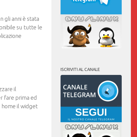
 gli anni è stata
nibile su tutte le
licazione
ISCRIVITI AL CANALE
zzare il
er fare prima ed
n home il widget