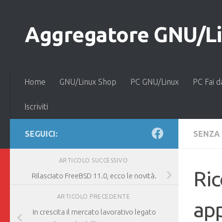
Salta al contenuto
Aggregatore GNU/Lin
Home
GNU/Linux Shop
PC GNU/Linux
PC Fai d
Iscriviti
SEGUICI:
SENZA
ARTICOLO SUCCESSIVO
Ric
Rilasciato FreeBSD 11.0, ecco le novità.
ARTICOLO PRECEDENTE
ap
In crescita il mercato lavorativo legato