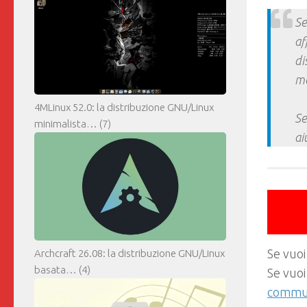
Se
af
di
ma
4MLinux 52.0: la distribuzione GNU/Linux
Se
minimalista…
(7)
ai
Se vuoi
Archcraft 26.08: la distribuzione GNU/Linux
basata…
(4)
Se vuoi
commun