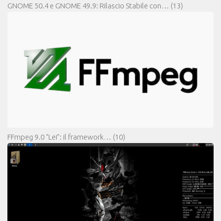
GNOME 50.4 e GNOME 49.9: Rilascio Stabile con…
(13)
FFmpeg 9.0 “Lei”: il framework…
(10)