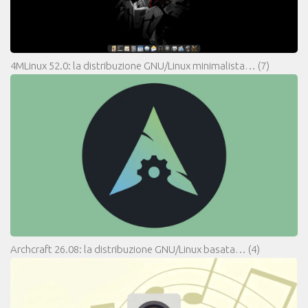
4MLinux 52.0: la distribuzione GNU/Linux minimalista…
(7)
Archcraft 26.08: la distribuzione GNU/Linux basata…
(4)