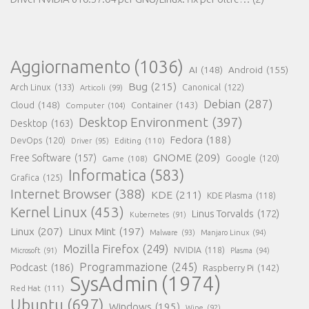
Aggiornamento
(1036)
AI
(148)
Android
(155)
Bug
(215)
Arch Linux
(133)
Canonical
(122)
Articoli
(99)
Debian
(287)
Cloud
(148)
Container
(143)
Computer
(104)
Desktop Environment
(397)
Desktop
(163)
Fedora
(188)
DevOps
(120)
Editing
(110)
Driver
(95)
GNOME
(209)
Free Software
(157)
Game
(108)
Google
(120)
Informatica
(583)
Grafica
(125)
Internet Browser
(388)
KDE
(211)
KDE Plasma
(118)
Kernel Linux
(453)
Linus Torvalds
(172)
Kubernetes
(91)
Linux
(207)
Linux Mint
(197)
Malware
(93)
Manjaro Linux
(94)
Mozilla Firefox
(249)
NVIDIA
(118)
Microsoft
(91)
Plasma
(94)
Programmazione
(245)
Podcast
(186)
Raspberry Pi
(142)
SysAdmin
(1974)
Red Hat
(111)
Ubuntu
(697)
Windows
(195)
Wine
(92)