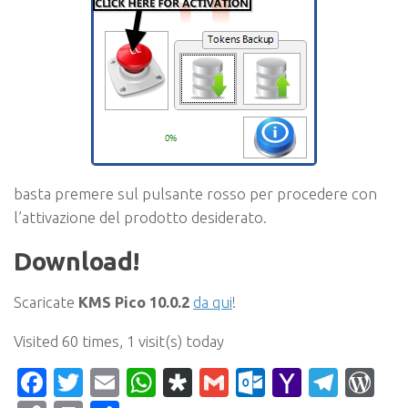
basta premere sul pulsante rosso per procedere con
l’attivazione del prodotto desiderato.
Download!
Scaricate
KMS Pico 10.0.2
da qui
!
Visited 60 times, 1 visit(s) today
Facebook
Twitter
Email
WhatsApp
Diaspora
Gmail
Outlook.c
Yahoo
Tele
Wo