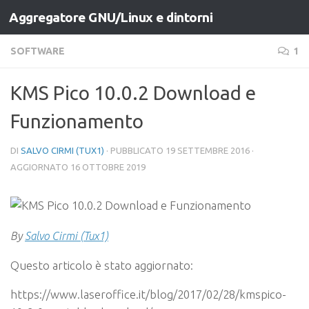
Aggregatore GNU/Linux e dintorni
Salta al contenuto
SOFTWARE
1
KMS Pico 10.0.2 Download e
Funzionamento
DI
SALVO CIRMI (TUX1)
· PUBBLICATO
19 SETTEMBRE 2016
·
AGGIORNATO
16 OTTOBRE 2019
By
Salvo Cirmi (Tux1)
Questo articolo è stato aggiornato:
https://www.laseroffice.it/blog/2017/02/28/kmspico-