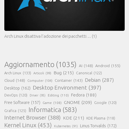
Arch Linux disattiva l’adozione dei pacchetti…
(1)
Aggiornamento
(1035)
AI
(148)
Android
(155)
Bug
(215)
Arch Linux
(133)
Canonical
(122)
Articoli
(99)
Debian
(287)
Cloud
(148)
Container
(143)
Computer
(104)
Desktop Environment
(397)
Desktop
(162)
Fedora
(188)
DevOps
(120)
Editing
(110)
Driver
(95)
GNOME
(209)
Free Software
(157)
Game
(108)
Google
(120)
Informatica
(583)
Grafica
(125)
Internet Browser
(388)
KDE
(211)
KDE Plasma
(118)
Kernel Linux
(453)
Linus Torvalds
(172)
Kubernetes
(91)