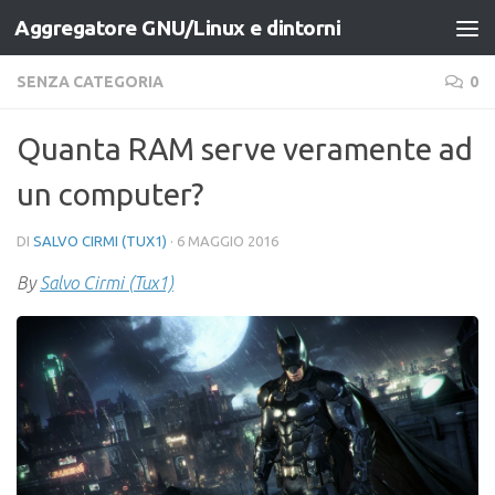
Aggregatore GNU/Linux e dintorni
Salta al contenuto
SENZA CATEGORIA
0
Quanta RAM serve veramente ad
un computer?
DI
SALVO CIRMI (TUX1)
·
6 MAGGIO 2016
By
Salvo Cirmi (Tux1)