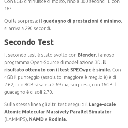
Con 8GB diminuisce di molto, fino a 300 secondi. E con
16?
Qui la sorpresa:
il guadagno di prestazioni è minimo
,
si arriva a 290 secondi.
Secondo Test
Il secondo test è stato svolto con
Blender
, famoso
programma Open-Source di modellazione 3D.
il
risultato ottenuto con il test SPECwpc è simile.
Con
4GB il punteggio (assoluto, maggiore è meglio è) è di
2.62, con 8GB si sale a 2.69 ma, sorpresa,
con 16GB il
guadagno è di soli 2.70
.
Sulla stessa linea gli altri test eseguiti il
Large-scale
Atomic Molecular Massively Parallel Simulator
(LAMMPS),
NAMD
e
Rodinia
.