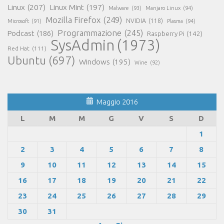
Linux
(207)
Linux Mint
(197)
Malware
(93)
Manjaro Linux
(94)
Mozilla Firefox
(249)
NVIDIA
(118)
Microsoft
(91)
Plasma
(94)
Programmazione
(245)
Podcast
(186)
Raspberry Pi
(142)
SysAdmin
(1973)
Red Hat
(111)
Ubuntu
(697)
Windows
(195)
Wine
(92)
Maggio 2016
L
M
M
G
V
S
D
1
2
3
4
5
6
7
8
9
10
11
12
13
14
15
16
17
18
19
20
21
22
23
24
25
26
27
28
29
30
31