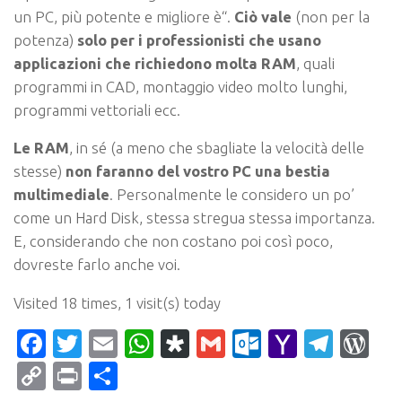
un PC, più potente e migliore è
“.
Ciò vale
(non per la
potenza)
solo per i professionisti che usano
applicazioni che richiedono molta RAM
, quali
programmi in CAD, montaggio video molto lunghi,
programmi vettoriali ecc.
Le RAM
, in sé (a meno che sbagliate la velocità delle
stesse)
non faranno del vostro PC una bestia
multimediale
. Personalmente le considero un po’
come un Hard Disk, stessa stregua stessa importanza.
E, considerando che non costano poi così poco,
dovreste farlo anche voi.
Visited 18 times, 1 visit(s) today
Facebook
Twitter
Email
WhatsApp
Diaspora
Gmail
Outlook.c
Yahoo
Tele
Wo
Mail
Copy
Print
Condividi