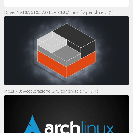
Driver NVIDIA 610.57.04 per GNU/Linux: fix per oltre…
(1)
Incus 7.3: Accelerazione GPU condivisa e 13…
(1)