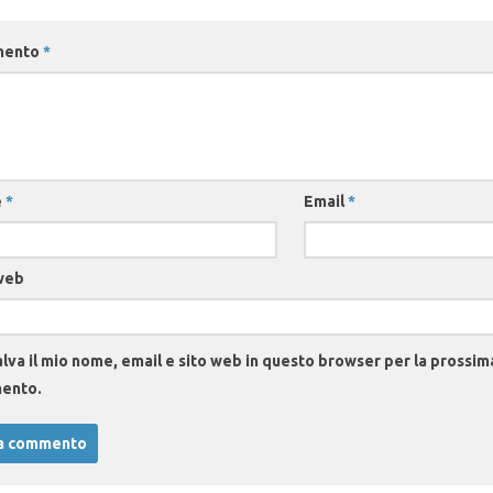
mento
*
e
*
Email
*
web
lva il mio nome, email e sito web in questo browser per la prossim
ento.