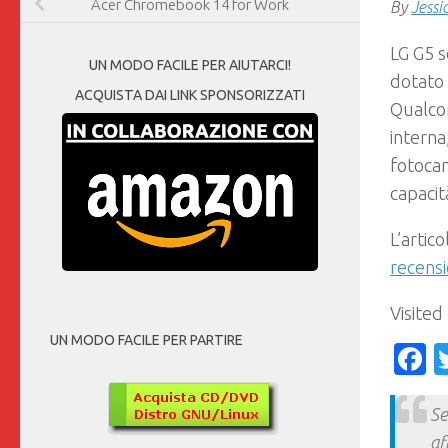
Acer Chromebook 14 for Work
By
Jessi
LG G5 s
UN MODO FACILE PER AIUTARCI!
dotato 
ACQUISTA DAI LINK SPONSORIZZATI
Qualco
interna
fotocam
capacit
L’artic
recensi
Visited
UN MODO FACILE PER PARTIRE
F
Se
af