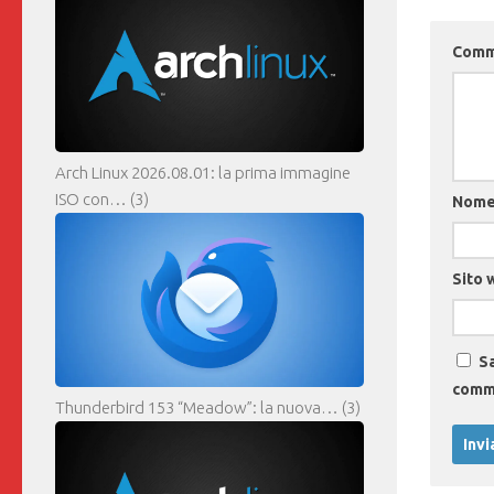
Com
Arch Linux 2026.08.01: la prima immagine
ISO con…
(3)
Nom
Sito 
Sa
comm
Thunderbird 153 “Meadow”: la nuova…
(3)