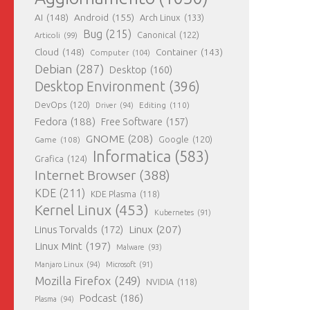
AI
(148)
Android
(155)
Arch Linux
(133)
Bug
(215)
Canonical
(122)
Articoli
(99)
Cloud
(148)
Container
(143)
Computer
(104)
Debian
(287)
Desktop
(160)
Desktop Environment
(396)
DevOps
(120)
Editing
(110)
Driver
(94)
Fedora
(188)
Free Software
(157)
GNOME
(208)
Google
(120)
Game
(108)
Informatica
(583)
Grafica
(124)
Internet Browser
(388)
KDE
(211)
KDE Plasma
(118)
Kernel Linux
(453)
Kubernetes
(91)
Linux
(207)
Linus Torvalds
(172)
Linux Mint
(197)
Malware
(93)
Manjaro Linux
(94)
Microsoft
(91)
Mozilla Firefox
(249)
NVIDIA
(118)
Podcast
(186)
Plasma
(94)