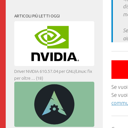
di
ma
ARTICOLI PIÙ LETTI OGGI
Se
ai
Driver NVIDIA 610.57.04 per GNU/Linux: fix
per oltre…
(18)
Se vuoi
Se vuoi
commun