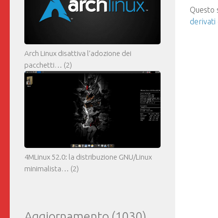
Questo s
derivati
Arch Linux disattiva l’adozione dei
pacchetti…
(2)
4MLinux 52.0: la distribuzione GNU/Linux
minimalista…
(2)
Aggiornamento
(1030)