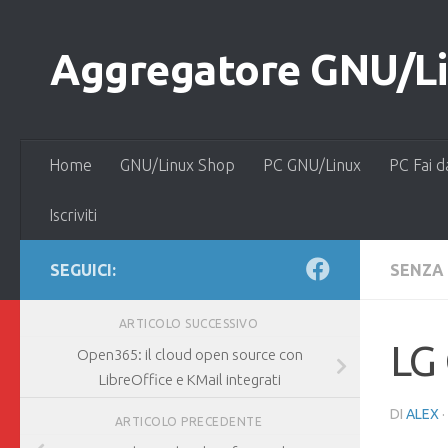
Salta al contenuto
Aggregatore GNU/Lin
Home
GNU/Linux Shop
PC GNU/Linux
PC Fai d
Iscriviti
SEGUICI:
SENZA
ARTICOLO SUCCESSIVO
LG 
Open365: il cloud open source con
LibreOffice e KMail integrati
DI
ALEX
·
ARTICOLO PRECEDENTE