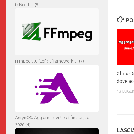
in Nord…
(8)
PO
FFmpeg 9.0 “Lei”: il framework…
(7)
Xbox On
dove ac
13 LUGLI
AerynOS: Aggiornamento di fine luglio
2026
(4)
LASCI