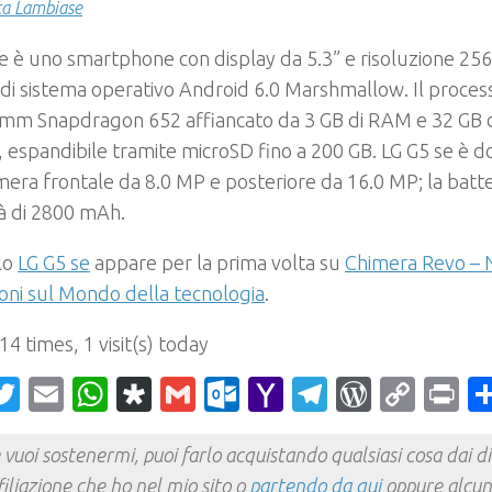
ca Lambiase
e è uno smartphone con display da 5.3” e risoluzione 256
di sistema operativo Android 6.0 Marshmallow. Il proces
mm Snapdragon 652 affiancato da 3 GB di RAM e 32 GB 
, espandibile tramite microSD fino a 200 GB. LG G5 se è d
era frontale da 8.0 MP e posteriore da 16.0 MP; la batte
à di 2800 mAh.
olo
LG G5 se
appare per la prima volta su
Chimera Revo – 
oni sul Mondo della tecnologia
.
 14 times, 1 visit(s) today
acebook
Twitter
Email
WhatsApp
Diaspora
Gmail
Outlook.com
Yahoo
Telegram
WordPr
Cop
Pr
Mail
Link
 vuoi sostenermi, puoi farlo acquistando qualsiasi cosa dai div
filiazione che ho nel mio sito o
partendo da qui
oppure alcun