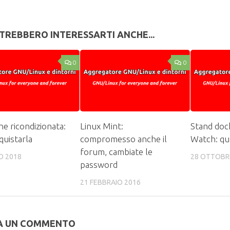
TREBBERO INTERESSARTI ANCHE...
0
0
e ricondizionata:
Linux Mint:
Stand doc
quistarla
compromesso anche il
Watch: qu
forum, cambiate le
O 2018
28 OTTOBR
password
21 FEBBRAIO 2016
A UN COMMENTO