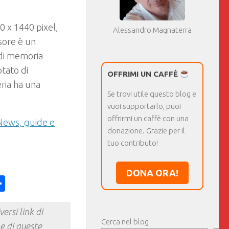
0 x 1440 pixel,
Alessandro Magnaterra
sore è un
di memoria
otato di
OFFRIMI UN CAFFÈ
ria ha una
Se trovi utile questo blog e
vuoi supportarlo, puoi
offrirmi un caffè con una
News, guide e
donazione. Grazie per il
tuo contributo!
DONA ORA!
ess
y
int
Condividi
ersi link di
Cerca nel blog
e di queste