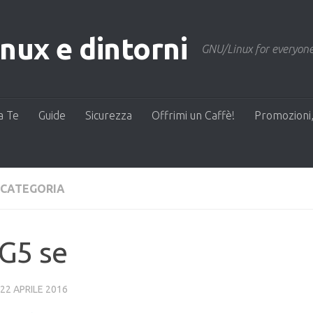
ux e dintorni
GNU/Linux for everyone
a Te
Guide
Sicurezza
Offrimi un Caffè!
Promozioni,
 CATEGORIA
G5 se
22 APRILE 2016