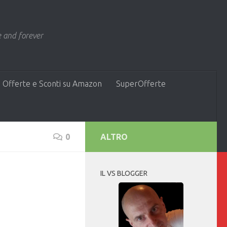
 and forever
 Offerte e Sconti su Amazon
SuperOfferte
0
ALTRO
IL VS BLOGGER