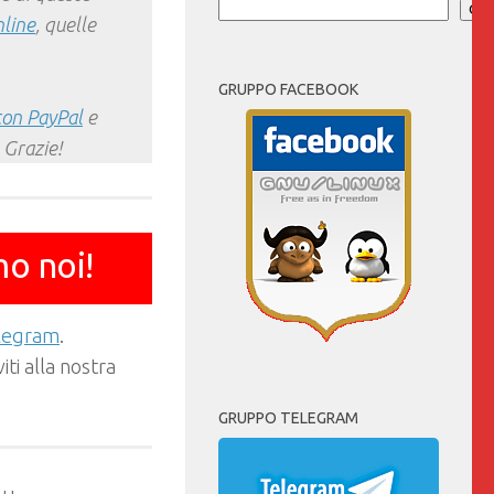
Cer
nline
, quelle
GRUPPO FACEBOOK
con PayPal
e
 Grazie!
mo noi!
elegram
.
ti alla nostra
GRUPPO TELEGRAM