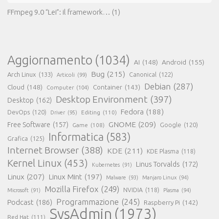
FFmpeg 9.0 “Lei”: il framework…
(1)
Aggiornamento
(1034)
AI
(148)
Android
(155)
Bug
(215)
Arch Linux
(133)
Canonical
(122)
Articoli
(99)
Debian
(287)
Cloud
(148)
Container
(143)
Computer
(104)
Desktop Environment
(397)
Desktop
(162)
Fedora
(188)
DevOps
(120)
Editing
(110)
Driver
(95)
GNOME
(209)
Free Software
(157)
Game
(108)
Google
(120)
Informatica
(583)
Grafica
(125)
Internet Browser
(388)
KDE
(211)
KDE Plasma
(118)
Kernel Linux
(453)
Linus Torvalds
(172)
Kubernetes
(91)
Linux
(207)
Linux Mint
(197)
Malware
(93)
Manjaro Linux
(94)
Mozilla Firefox
(249)
NVIDIA
(118)
Microsoft
(91)
Plasma
(94)
Programmazione
(245)
Podcast
(186)
Raspberry Pi
(142)
SysAdmin
(1973)
Red Hat
(111)