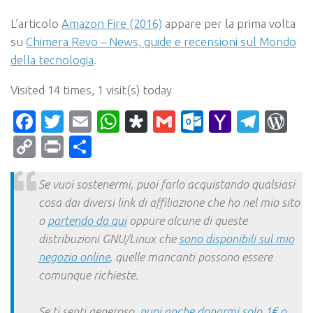
L’articolo
Amazon Fire (2016)
appare per la prima volta
su
Chimera Revo – News, guide e recensioni sul Mondo
della tecnologia
.
Visited 14 times, 1 visit(s) today
Facebook
Twitter
Email
WhatsApp
Diaspora
Gmail
Outlook.c
Yahoo
Tele
Wo
Mail
Copy
Print
Condividi
Link
Se vuoi sostenermi, puoi farlo acquistando qualsiasi
cosa dai diversi link di affiliazione che ho nel mio sito
o
partendo da qui
oppure alcune di queste
distribuzioni GNU/Linux che
sono disponibili sul mio
negozio online
, quelle mancanti possono essere
comunque richieste.
Se ti senti generoso,
puoi anche donarmi solo 1€ o