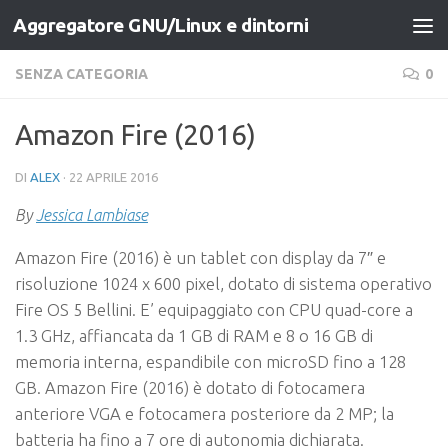
Aggregatore GNU/Linux e dintorni
Salta al contenuto
SENZA CATEGORIA
0
Amazon Fire (2016)
DI
ALEX
·
22 APRILE 2016
By
Jessica Lambiase
Amazon Fire (2016) è un tablet con display da 7″ e
risoluzione 1024 x 600 pixel, dotato di sistema operativo
Fire OS 5 Bellini. E’ equipaggiato con CPU quad-core a
1.3 GHz, affiancata da 1 GB di RAM e 8 o 16 GB di
memoria interna, espandibile con microSD fino a 128
GB. Amazon Fire (2016) è dotato di fotocamera
anteriore VGA e fotocamera posteriore da 2 MP; la
batteria ha fino a 7 ore di autonomia dichiarata.