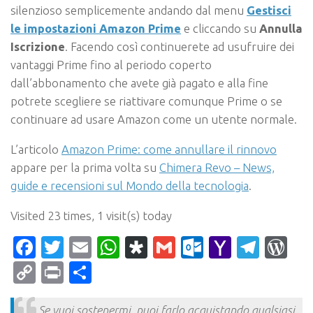
silenzioso semplicemente andando dal menu
Gestisci
le impostazioni Amazon Prime
e cliccando su
Annulla
Iscrizione
. Facendo così continuerete ad usufruire dei
vantaggi Prime fino al periodo coperto
dall’abbonamento che avete già pagato e alla fine
potrete scegliere se riattivare comunque Prime o se
continuare ad usare Amazon come un utente normale.
L’articolo
Amazon Prime: come annullare il rinnovo
appare per la prima volta su
Chimera Revo – News,
guide e recensioni sul Mondo della tecnologia
.
Visited 23 times, 1 visit(s) today
Facebook
Twitter
Email
WhatsApp
Diaspora
Gmail
Outlook.c
Yahoo
Tele
Wo
Mail
Copy
Print
Condividi
Link
Se vuoi sostenermi, puoi farlo acquistando qualsiasi