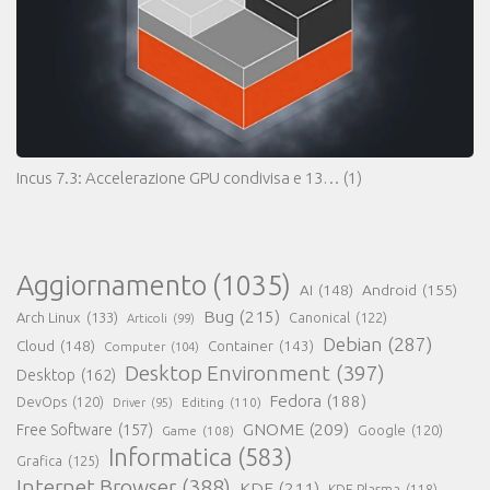
Incus 7.3: Accelerazione GPU condivisa e 13…
(1)
Aggiornamento
(1035)
AI
(148)
Android
(155)
Bug
(215)
Arch Linux
(133)
Canonical
(122)
Articoli
(99)
Debian
(287)
Cloud
(148)
Container
(143)
Computer
(104)
Desktop Environment
(397)
Desktop
(162)
Fedora
(188)
DevOps
(120)
Editing
(110)
Driver
(95)
GNOME
(209)
Free Software
(157)
Game
(108)
Google
(120)
Informatica
(583)
Grafica
(125)
Internet Browser
(388)
KDE
(211)
KDE Plasma
(118)