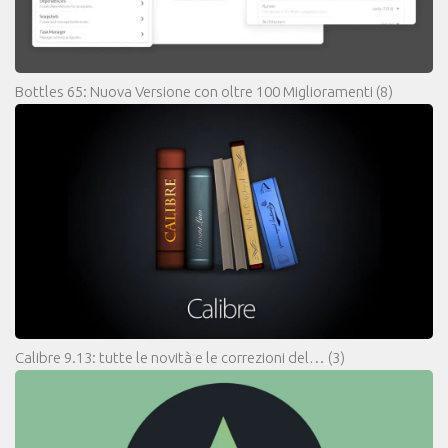
Bottles 65: Nuova Versione con oltre 100 Miglioramenti
(8)
Calibre 9.13: tutte le novità e le correzioni del…
(3)