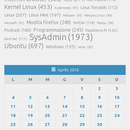
Kernel Linux
(453)
Linus Torvalds
(172)
Kubernetes
(91)
Linux
(207)
Linux Mint
(197)
Malware
(93)
Manjaro Linux
(94)
Mozilla Firefox
(249)
NVIDIA
(118)
Microsoft
(91)
Plasma
(94)
Programmazione
(245)
Podcast
(186)
Raspberry Pi
(142)
SysAdmin
(1973)
Red Hat
(111)
Ubuntu
(697)
Windows
(195)
Wine
(92)
Aprile 2016
L
M
M
G
V
S
D
1
2
3
4
5
6
7
8
9
10
11
12
13
14
15
16
17
18
19
20
21
22
23
24
25
26
27
28
29
30