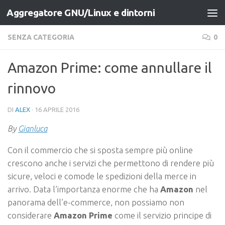
Aggregatore GNU/Linux e dintorni
Salta al contenuto
SENZA CATEGORIA
0
Amazon Prime: come annullare il
rinnovo
DI
ALEX
·
16 APRILE 2016
By
Gianluca
Con il commercio che si sposta sempre più online
crescono anche i servizi che permettono di rendere più
sicure, veloci e comode le spedizioni della merce in
arrivo. Data l’importanza enorme che ha
Amazon
nel
panorama dell’e-commerce, non possiamo non
considerare
Amazon Prime
come il servizio principe di