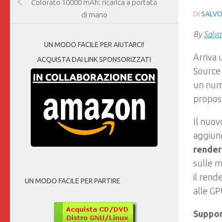
Colorato 10000 mAh: ricarica a portata
DI
SALVO
di mano
By
Salvo
UN MODO FACILE PER AIUTARCI!
Arriva
ACQUISTA DAI LINK SPONSORIZZATI
Source 
un nume
propo
Il nuov
aggiung
render
sulle m
il rend
UN MODO FACILE PER PARTIRE
alle GP
Suppor