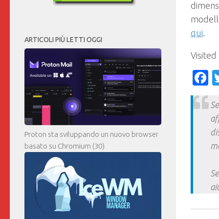
dimensi
modell
qui
.
ARTICOLI PIÙ LETTI OGGI
Visited
F
Se
af
di
Proton sta sviluppando un nuovo browser
ma
basato su Chromium
(30)
Se
ai