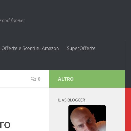
 and forever
 Offerte e Sconti su Amazon
SuperOfferte
0
ALTRO
IL VS BLOGGER
ro