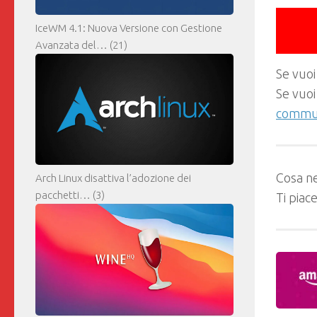
IceWM 4.1: Nuova Versione con Gestione
Avanzata del…
(21)
Se vuoi
Se vuoi
commun
Cosa ne
Arch Linux disattiva l’adozione dei
pacchetti…
(3)
Ti piac