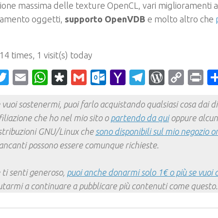
one massima delle texture OpenCL, vari miglioramenti ai
amento oggetti,
supporto OpenVDB
e molto altro che
 14 times, 1 visit(s) today
acebook
Twitter
Email
WhatsApp
Diaspora
Gmail
Outlook.com
Yahoo
Telegram
WordPr
Cop
Pr
Mail
Link
 vuoi sostenermi, puoi farlo acquistando qualsiasi cosa dai div
filiazione che ho nel mio sito o
partendo da qui
oppure alcun
stribuzioni GNU/Linux che
sono disponibili sul mio negozio o
ncanti possono essere comunque richieste.
 ti senti generoso,
puoi anche donarmi solo 1€ o più se vuoi 
utarmi a continuare a pubblicare più contenuti come questo.