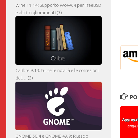
Wine 11.14: Supporto WoW64 per FreeBSD
e altri miglioramenti
(3)
Calibre 9.13: tutte le novità e le correzioni
del…
(2)
PO
GNOME 50.4 e GNOME 49.9: Rilascio