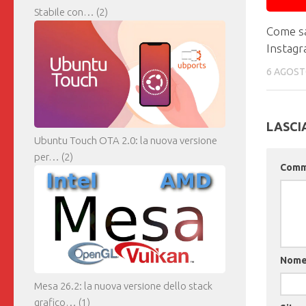
Stabile con…
(2)
Come sa
Instag
6 AGOST
LASCI
Ubuntu Touch OTA 2.0: la nuova versione
per…
(2)
Com
Nom
Mesa 26.2: la nuova versione dello stack
grafico…
(1)