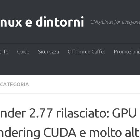
ux e dintorni
GNU/Linux for everyone
a Te
Guide
Sicurezza
Offrimi un Caffè!
Promozioni,
 CATEGORIA
nder 2.77 rilasciato: GPU
ndering CUDA e molto alt