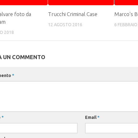
lvare foto da
Trucchi Criminal Case
Marco’s B
ram
12 AGOSTO 2016
6 FEBBRAIO
O 2018
A UN COMMENTO
mento
*
e
*
Email
*