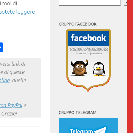
 tool di
Cer
potete leggere
GRUPPO FACEBOOK
ess
y
int
Condividi
ersi link di
e di queste
nline
, quelle
con PayPal
e
GRUPPO TELEGRAM
 Grazie!