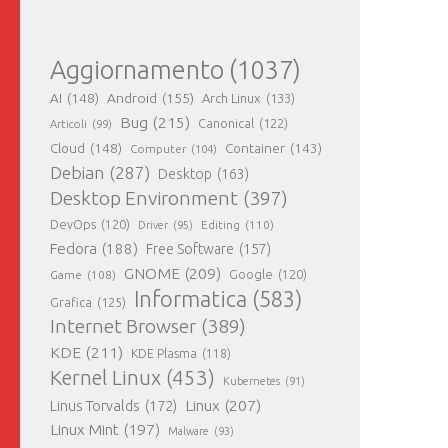
Aggiornamento
(1037)
AI
(148)
Android
(155)
Arch Linux
(133)
Bug
(215)
Canonical
(122)
Articoli
(99)
Cloud
(148)
Container
(143)
Computer
(104)
Debian
(287)
Desktop
(163)
Desktop Environment
(397)
DevOps
(120)
Editing
(110)
Driver
(95)
Fedora
(188)
Free Software
(157)
GNOME
(209)
Game
(108)
Google
(120)
Informatica
(583)
Grafica
(125)
Internet Browser
(389)
KDE
(211)
KDE Plasma
(118)
Kernel Linux
(453)
Kubernetes
(91)
Linux
(207)
Linus Torvalds
(172)
Linux Mint
(197)
Malware
(93)