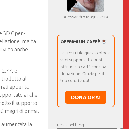
Alessandro Magnaterra
ne 3D Open-
dellazione, ma ha
OFFRIMI UN CAFFÈ
i vi ho anche
Se trovi utile questo blog e
vuoi supportarlo, puoi
offrirmi un caffè con una
 2.77, e
donazione. Grazie per il
ntrodotto al
tuo contributo!
grati appunto
Supportato anche
DONA ORA!
molto il supporto
ù magri di prima.
, aumentata la
Cerca nel blog