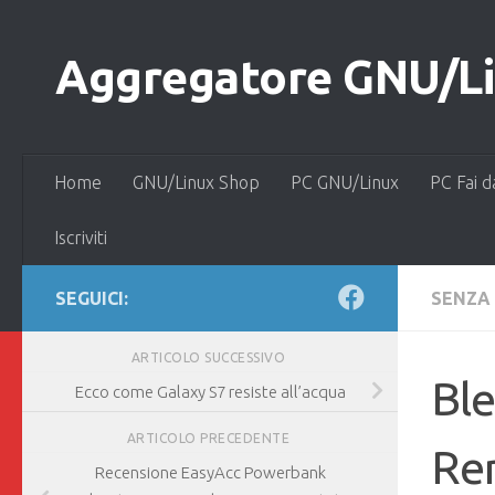
Salta al contenuto
Aggregatore GNU/Lin
Home
GNU/Linux Shop
PC GNU/Linux
PC Fai d
Iscriviti
SEGUICI:
SENZA
ARTICOLO SUCCESSIVO
Ble
Ecco come Galaxy S7 resiste all’acqua
ARTICOLO PRECEDENTE
Re
Recensione EasyAcc Powerbank