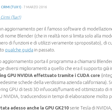
 CIRMI (TUX1)
·
7 MARZO 2016
 Cirmi (Tux1)
 un aggiornamento per il famoso software di modellazio
di nome Blender (che in realtà non si limita solo alla mo
ro di funzioni e di utilizzi veramente spropositato), di cu
sto
qualche guida
in passato.
o aggiornamento porta il programma a chiamarsi Blender
e diversi miglioramenti a quello che era il supporto già i
ing GPU NVIDIA effettuato tramite i CUDA core
(inte
edesime schede della verdissima azienda californiana). 
ering GPU di testi 3D infuocati/fumanti ed ottimizzato di 
U NVIDIA, traducendosi in tempi di elaborazione molto pi
tata adesso anche la GPU GK210
serie Tesla di NVIDIA