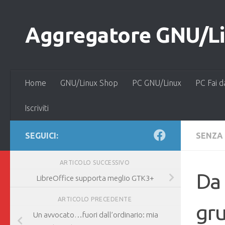
Salta al contenuto
Aggregatore GNU/Lin
Home
GNU/Linux Shop
PC GNU/Linux
PC Fai d
Iscriviti
SEGUICI:
SENZA
ARTICOLO SUCCESSIVO
Da 
LibreOffice supporta meglio GTK3+
ARTICOLO PRECEDENTE
gru
Un avvocato…fuori dall’ordinario: mia