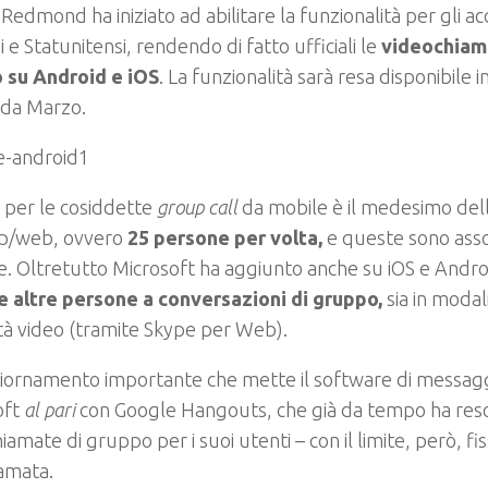
di Redmond ha iniziato ad abilitare la funzionalità per gli a
 e Statunitensi, rendendo di fatto ufficiali le
videochiam
 su Android e iOS
. La funzionalità sarà resa disponibile 
 da Marzo.
te per le cosiddette
group call
da mobile è il medesimo del
p/web, ovvero
25 persone per volta,
e queste sono as
e. Oltretutto Microsoft ha aggiunto anche su iOS e Android
re altre persone a conversazioni di gruppo,
sia in modal
à video (tramite Skype per Web).
ornamento importante che mette il software di messaggi
oft
al pari
con Google Hangouts, che già da tempo ha reso 
iamate di gruppo per i suoi utenti – con il limite, però, f
amata.