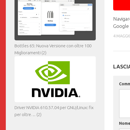
Navigar
Google
4 MAGGI
Bottles 65: Nuova Versione con oltre 100
Miglioramenti
(2)
LASCI
Com
Driver NVIDIA 610.57.04 per GNU/Linux: fix
per oltre…
(2)
Nom