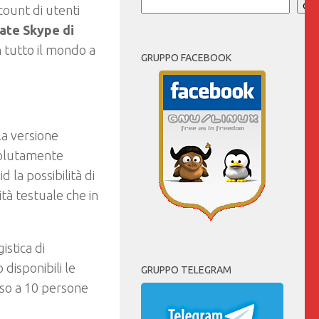
Cer
ccount di utenti
ate Skype di
in tutto il mondo a
GRUPPO FACEBOOK
la versione
solutamente
 la possibilità di
ità testuale che in
stica di
disponibili le
GRUPPO TELEGRAM
isso a 10 persone