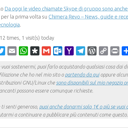
olo
Da oggi le video chiamate Skype di gruppo sono anche
per la prima volta su
Chimera Revo – News, guide e rec
ecnologia
.
 12 times, 1 visit(s) today
acebook
Twitter
Email
WhatsApp
Diaspora
Gmail
Outlook.com
Yahoo
Telegram
WordPr
Cop
Pr
Mail
Link
 vuoi sostenermi, puoi farlo acquistando qualsiasi cosa dai div
filiazione che ho nel mio sito o
partendo da qui
oppure alcun
stribuzioni GNU/Linux che
sono disponibili sul mio negozio o
ncanti possono essere comunque richieste.
 ti senti generoso,
puoi anche donarmi solo 1€ o più se vuoi 
utarmi a continuare a pubblicare più contenuti come questo.