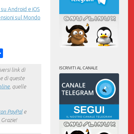
 su Android e iOS
ensioni sul Mondo
ess
y
int
Condividi
ISCRIVITI AL CANALE
ersi link di
e di queste
nline
, quelle
con PayPal
e
 Grazie!