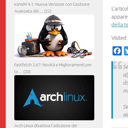
IceWM 4.1: Nuova Versione con Gestione
L’artic
Avanzata del…
(22)
appare 
della t
Visited
F
Fastfetch 2.67: Novità e Miglioramenti per
Se
lo…
(20)
af
di
ma
Se
ai
Arch Linux disattiva l’adozione dei