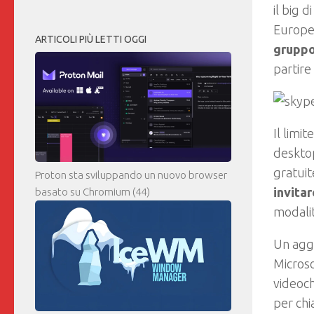
il big 
Europei
ARTICOLI PIÙ LETTI OGGI
gruppo
partire
Il limi
deskto
gratuit
Proton sta sviluppando un nuovo browser
invita
basato su Chromium
(44)
modalit
Un aggi
Micros
videoch
per chi