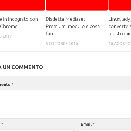
e in incognito con
Disdetta Mediaset
Linux.lady,
 Chrome
Premium: modulo e cosa
converte s
fare
mostri min
O 2017
5 OTTOBRE 2016
16 AGOSTO
A UN COMMENTO
mento
*
e
*
Email
*