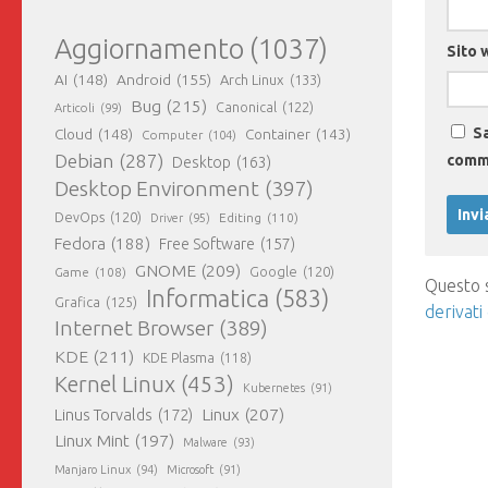
Aggiornamento
(1037)
Sito 
AI
(148)
Android
(155)
Arch Linux
(133)
Bug
(215)
Canonical
(122)
Articoli
(99)
Sa
Cloud
(148)
Container
(143)
Computer
(104)
Debian
(287)
comm
Desktop
(163)
Desktop Environment
(397)
DevOps
(120)
Editing
(110)
Driver
(95)
Fedora
(188)
Free Software
(157)
GNOME
(209)
Game
(108)
Google
(120)
Questo s
Informatica
(583)
Grafica
(125)
derivati
Internet Browser
(389)
KDE
(211)
KDE Plasma
(118)
Kernel Linux
(453)
Kubernetes
(91)
Linux
(207)
Linus Torvalds
(172)
Linux Mint
(197)
Malware
(93)
Manjaro Linux
(94)
Microsoft
(91)