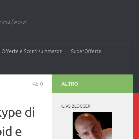
 and forever
 Offerte e Sconti su Amazon
SuperOfferte
0
ALTRO
IL VS BLOGGER
kype di
id e