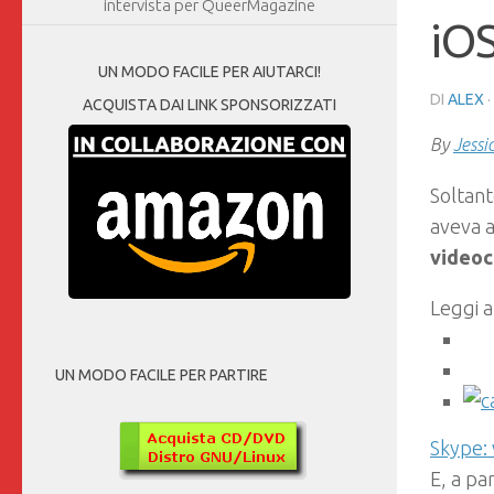
intervista per QueerMagazine
iO
UN MODO FACILE PER AIUTARCI!
DI
ALEX
·
ACQUISTA DAI LINK SPONSORIZZATI
By
Jessi
Soltant
aveva a
videoc
Leggi a
UN MODO FACILE PER PARTIRE
Skype: 
E, a pa