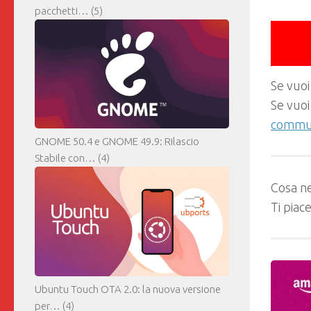
pacchetti…
(5)
Se vuoi
Se vuoi
commun
GNOME 50.4 e GNOME 49.9: Rilascio
Stabile con…
(4)
Cosa ne
Ti piac
Ubuntu Touch OTA 2.0: la nuova versione
per…
(4)