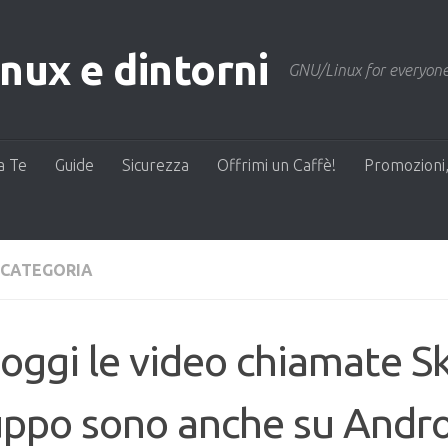
ux e dintorni
GNU/Linux for everyone
a Te
Guide
Sicurezza
Offrimi un Caffè!
Promozioni,
 CATEGORIA
oggi le video chiamate S
ppo sono anche su Andro