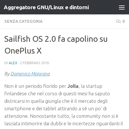
Aggregatore GNU/Linux e dintorni
Salta al contenuto
SENZA CATEGORIA
0
Sailfish OS 2.0 fa capolino su
OnePlus X
DI
ALEX
·
2 FEBBRAIO 2016
By
Domenico Majorana
Non è un periodo florido per
Jolla
, la startup
finlandese che nel corso di questi mesi ha saputo
districarsi in quella giungla che è il mercato degli
smartphone e dei tablet attirando a sé un po’ di
attenzione. Nonostante tutto, la community non si è
lasciata intimorire dai dubbi e le incertezze riguardanti il