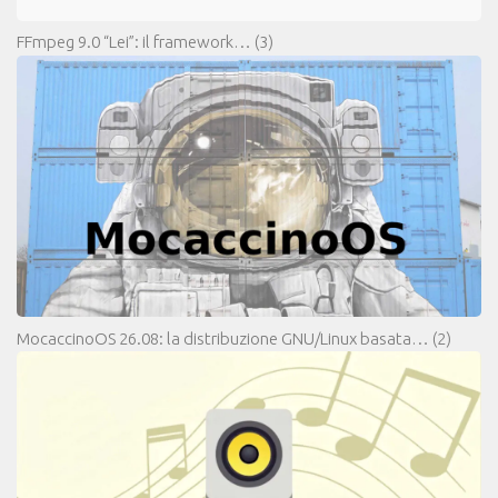
FFmpeg 9.0 “Lei”: il framework…
(3)
MocaccinoOS 26.08: la distribuzione GNU/Linux basata…
(2)