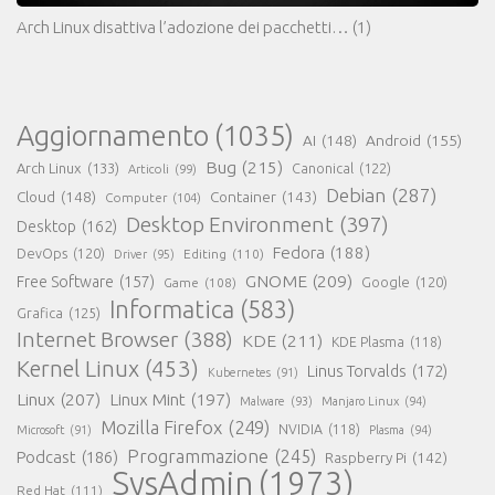
Arch Linux disattiva l’adozione dei pacchetti…
(1)
Aggiornamento
(1035)
AI
(148)
Android
(155)
Bug
(215)
Arch Linux
(133)
Canonical
(122)
Articoli
(99)
Debian
(287)
Cloud
(148)
Container
(143)
Computer
(104)
Desktop Environment
(397)
Desktop
(162)
Fedora
(188)
DevOps
(120)
Editing
(110)
Driver
(95)
GNOME
(209)
Free Software
(157)
Game
(108)
Google
(120)
Informatica
(583)
Grafica
(125)
Internet Browser
(388)
KDE
(211)
KDE Plasma
(118)
Kernel Linux
(453)
Linus Torvalds
(172)
Kubernetes
(91)
Linux
(207)
Linux Mint
(197)
Malware
(93)
Manjaro Linux
(94)
Mozilla Firefox
(249)
NVIDIA
(118)
Microsoft
(91)
Plasma
(94)
Programmazione
(245)
Podcast
(186)
Raspberry Pi
(142)
SysAdmin
(1973)
Red Hat
(111)