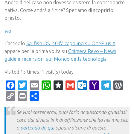
Android nel caso non dovesse esistere la controparte
nativa. Come andrà a finire? Speriamo di scoprirlo
presto.
via
L’articolo
Sailfish OS 2.0 fa capolino su OnePlus X
appare per la prima volta su
Chimera Revo – News,
guide e recensioni sul Mondo della tecnologia
.
Visited 15 times, 1 visit(s) today
Facebook
Twitter
Email
WhatsApp
Diaspora
Gmail
Outlook.c
Yahoo
Tele
Wo
Mail
Copy
Print
Condividi
Link
Se vuoi sostenermi, puoi farlo acquistando qualsiasi
cosa dai diversi link di affiliazione che ho nel mio sito
o
partendo da qui
oppure alcune di queste