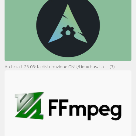
Archcraft 26.08: la distribuzione GNU/Linux basata…
(3)