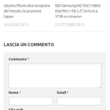
Ubuntu Phone alla conquista
SSD Samsung MZ-7KE1T0BW
del Mondo: le prossime
850 PRO 1TB 2.5″ SATA III a
tappe
372€ su Amazon
16 LUGLIO 2015
22 OTTOBRE 2015
LASCIA UN COMMENTO
Commento
*
Nome
*
Email
*
Sito web