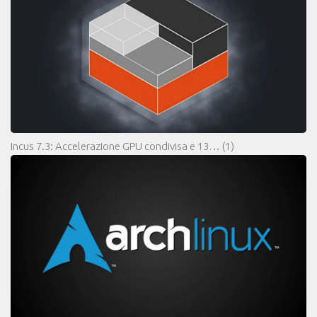
Incus 7.3: Accelerazione GPU condivisa e 13…
(1)