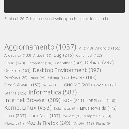
Shotcut 26.7: il percorso di sviluppo che introduce…
(1)
Aggiornamento
(1037)
AI
(148)
Android
(155)
Bug
(215)
Arch Linux
(133)
Canonical
(122)
Articoli
(99)
Debian
(287)
Cloud
(148)
Container
(143)
Computer
(104)
Desktop Environment
(397)
Desktop
(163)
Fedora
(188)
DevOps
(120)
Editing
(110)
Driver
(95)
GNOME
(209)
Free Software
(157)
Game
(108)
Google
(120)
Informatica
(583)
Grafica
(125)
Internet Browser
(389)
KDE
(211)
KDE Plasma
(118)
Kernel Linux
(453)
Linus Torvalds
(172)
Kubernetes
(91)
Linux
(207)
Linux Mint
(197)
Malware
(93)
Manjaro Linux
(94)
Mozilla Firefox
(249)
NVIDIA
(118)
Microsoft
(91)
Plasma
(94)