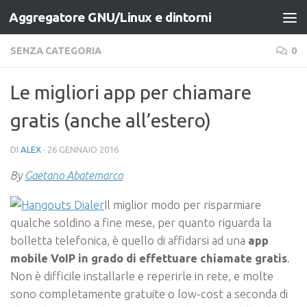
Aggregatore GNU/Linux e dintorni
Salta al contenuto
SENZA CATEGORIA
0
Le migliori app per chiamare
gratis (anche all’estero)
DI
ALEX
·
26 GENNAIO 2016
By
Gaetano Abatemarco
Il miglior modo per risparmiare
qualche soldino a fine mese, per quanto riguarda la
bolletta telefonica, è quello di affidarsi ad una
app
mobile VoIP in grado di effettuare chiamate gratis
.
Non è difficile installarle e reperirle in rete, e molte
sono completamente gratuite o low-cost a seconda di