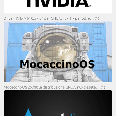
Driver NVIDIA 610.57.04 per GNU/Linux: fix per oltre…
(1)
MocaccinoOS 26.08: la distribuzione GNU/Linux basata…
(1)