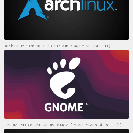
Arch Linux 2026.08.01: la prima immagine ISO con…
(1)
GNOME 50.3 e GNOME 49.8: Novità e Miglioramenti per…
(1)