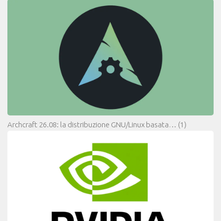
Archcraft 26.08: la distribuzione GNU/Linux basata…
(1)