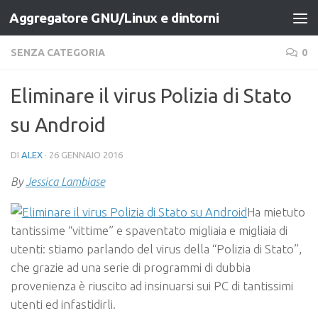
Aggregatore GNU/Linux e dintorni
Salta al contenuto
SENZA CATEGORIA
0
Eliminare il virus Polizia di Stato
su Android
DI
ALEX
·
26 GENNAIO 2016
By
Jessica Lambiase
Ha mietuto
tantissime “vittime” e spaventato migliaia e migliaia di
utenti: stiamo parlando del virus della “Polizia di Stato”,
che grazie ad una serie di programmi di dubbia
provenienza è riuscito ad insinuarsi sui PC di tantissimi
utenti ed infastidirli.