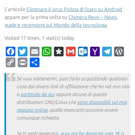
L’articolo
Eliminare il virus Polizia di Stato su Android
appare per la prima volta su
Chimera Revo – News,
guide e recensioni sul Mondo della tecnologia
.
Visited 17 times, 1 visit(s) today
Facebook
Twitter
Email
WhatsApp
Diaspora
Gmail
Outlook.c
Yahoo
Tele
Wo
Mail
Copy
Print
Condividi
Link
Se vuoi sostenermi, puoi farlo acquistando qualsiasi
cosa dai diversi link di affiliazione che ho nel mio sito
o
partendo da qui
oppure alcune di queste
distribuzioni GNU/Linux che
sono disponibili sul mio
negozio online
, quelle mancanti possono essere
comunque richieste.
Se ti senti generoso,
puoi anche donarmi solo 1€ o