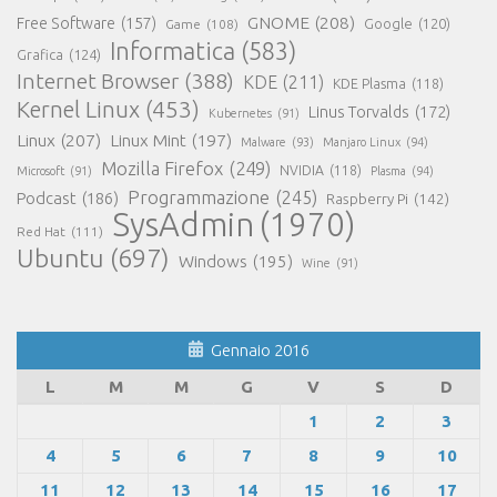
GNOME
(208)
Free Software
(157)
Google
(120)
Game
(108)
Informatica
(583)
Grafica
(124)
Internet Browser
(388)
KDE
(211)
KDE Plasma
(118)
Kernel Linux
(453)
Linus Torvalds
(172)
Kubernetes
(91)
Linux
(207)
Linux Mint
(197)
Malware
(93)
Manjaro Linux
(94)
Mozilla Firefox
(249)
NVIDIA
(118)
Microsoft
(91)
Plasma
(94)
Programmazione
(245)
Podcast
(186)
Raspberry Pi
(142)
SysAdmin
(1970)
Red Hat
(111)
Ubuntu
(697)
Windows
(195)
Wine
(91)
Gennaio 2016
L
M
M
G
V
S
D
1
2
3
4
5
6
7
8
9
10
11
12
13
14
15
16
17