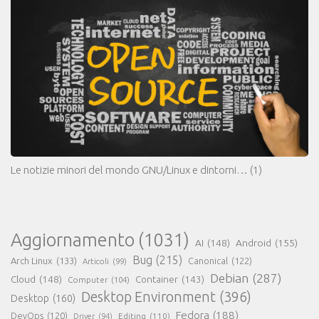
Le notizie minori del mondo GNU/Linux e dintorni…
(1)
Aggiornamento
(1031)
AI
(148)
Android
(155)
Bug
(215)
Arch Linux
(133)
Canonical
(122)
Articoli
(99)
Debian
(287)
Cloud
(148)
Container
(143)
Computer
(104)
Desktop Environment
(396)
Desktop
(160)
Fedora
(188)
DevOps
(120)
Editing
(110)
Driver
(94)