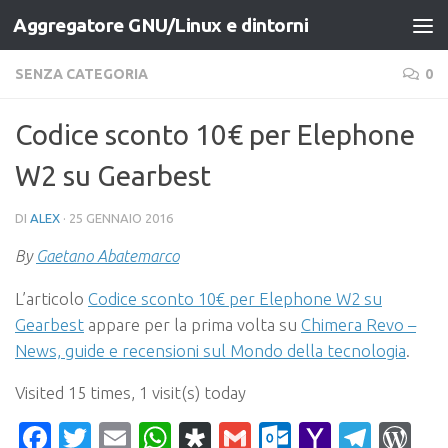
Aggregatore GNU/Linux e dintorni
Salta al contenuto
SENZA CATEGORIA
0
Codice sconto 10€ per Elephone
W2 su Gearbest
DI
ALEX
·
25 GENNAIO 2016
By
Gaetano Abatemarco
L’articolo
Codice sconto 10€ per Elephone W2 su
Gearbest
appare per la prima volta su
Chimera Revo –
News, guide e recensioni sul Mondo della tecnologia
.
Visited 15 times, 1 visit(s) today
Facebook
Twitter
Email
WhatsApp
Diaspora
Gmail
Outlook.c
Yahoo
Tele
Wo