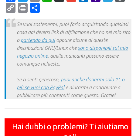
Mail
Copy
Print
Condividi
Link
Se vuoi sostenermi, puoi farlo acquistando qualsiasi
cosa dai diversi link di affiliazione che ho nel mio sito
o
partendo da qui
oppure alcune di queste
distribuzioni GNU/Linux che
sono disponibili sul mio
negozio online
, quelle mancanti possono essere
comunque richieste.
Se ti senti generoso,
puoi anche donarmi solo 1€ o
più se vuoi con PayPal
e aiutarmi a continuare a
pubblicare più contenuti come questo. Grazie!
Hai dubbi o problemi? Ti aiutiamo