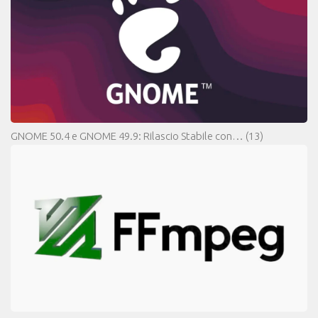
GNOME 50.4 e GNOME 49.9: Rilascio Stabile con…
(13)