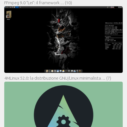
FFmpeg 9.0 “Lei”: il framework…
(10)
4MLinux 52.0: la distribuzione GNU/Linux minimalista…
(7)