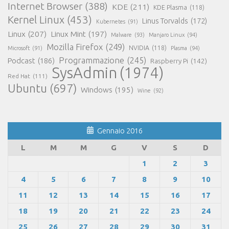
Internet Browser
(388)
KDE
(211)
KDE Plasma
(118)
Kernel Linux
(453)
Linus Torvalds
(172)
Kubernetes
(91)
Linux
(207)
Linux Mint
(197)
Malware
(93)
Manjaro Linux
(94)
Mozilla Firefox
(249)
NVIDIA
(118)
Microsoft
(91)
Plasma
(94)
Programmazione
(245)
Podcast
(186)
Raspberry Pi
(142)
SysAdmin
(1974)
Red Hat
(111)
Ubuntu
(697)
Windows
(195)
Wine
(92)
Gennaio 2016
L
M
M
G
V
S
D
1
2
3
4
5
6
7
8
9
10
11
12
13
14
15
16
17
18
19
20
21
22
23
24
25
26
27
28
29
30
31