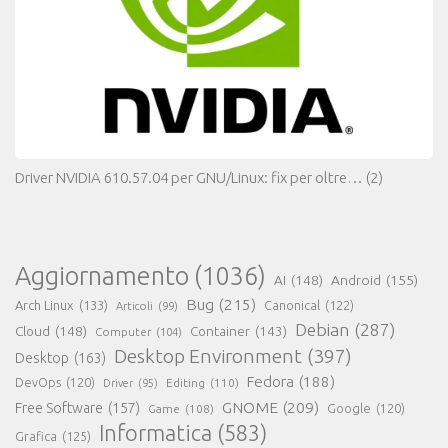
Driver NVIDIA 610.57.04 per GNU/Linux: fix per oltre…
(2)
Aggiornamento
(1036)
AI
(148)
Android
(155)
Bug
(215)
Arch Linux
(133)
Canonical
(122)
Articoli
(99)
Debian
(287)
Cloud
(148)
Container
(143)
Computer
(104)
Desktop Environment
(397)
Desktop
(163)
Fedora
(188)
DevOps
(120)
Editing
(110)
Driver
(95)
GNOME
(209)
Free Software
(157)
Game
(108)
Google
(120)
Informatica
(583)
Grafica
(125)