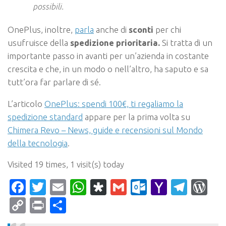
possibili.
OnePlus, inoltre,
parla
anche di
sconti
per chi
usufruisce della
spedizione prioritaria.
Si tratta di un
importante passo in avanti per un’azienda in costante
crescita e che, in un modo o nell’altro, ha saputo e sa
tutt’ora far parlare di sé.
L’articolo
OnePlus: spendi 100€, ti regaliamo la
spedizione standard
appare per la prima volta su
Chimera Revo – News, guide e recensioni sul Mondo
della tecnologia
.
Visited 19 times, 1 visit(s) today
Facebook
Twitter
Email
WhatsApp
Diaspora
Gmail
Outlook.c
Yahoo
Tele
Wo
Mail
Copy
Print
Condividi
Link