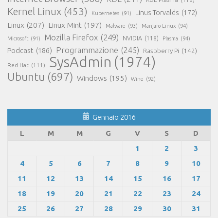
Kernel Linux
(453)
Linus Torvalds
(172)
Kubernetes
(91)
Linux
(207)
Linux Mint
(197)
Malware
(93)
Manjaro Linux
(94)
Mozilla Firefox
(249)
NVIDIA
(118)
Microsoft
(91)
Plasma
(94)
Programmazione
(245)
Podcast
(186)
Raspberry Pi
(142)
SysAdmin
(1974)
Red Hat
(111)
Ubuntu
(697)
Windows
(195)
Wine
(92)
Gennaio 2016
L
M
M
G
V
S
D
1
2
3
4
5
6
7
8
9
10
11
12
13
14
15
16
17
18
19
20
21
22
23
24
25
26
27
28
29
30
31