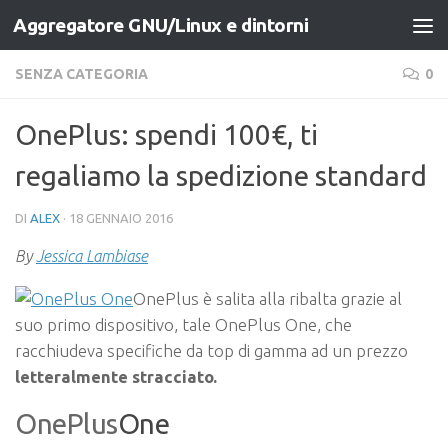
Aggregatore GNU/Linux e dintorni
Salta al contenuto
SENZA CATEGORIA
0
OnePlus: spendi 100€, ti
regaliamo la spedizione standard
DI
ALEX
·
18 GENNAIO 2016
By
Jessica Lambiase
OnePlus è salita alla ribalta grazie al
suo primo dispositivo, tale OnePlus One, che
racchiudeva specifiche da top di gamma ad un prezzo
letteralmente stracciato.
OnePlus
One