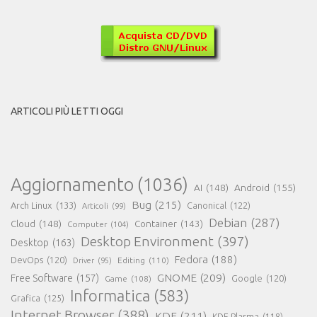
ARTICOLI PIÙ LETTI OGGI
Aggiornamento
(1036)
AI
(148)
Android
(155)
Bug
(215)
Arch Linux
(133)
Canonical
(122)
Articoli
(99)
Debian
(287)
Cloud
(148)
Container
(143)
Computer
(104)
Desktop Environment
(397)
Desktop
(163)
Fedora
(188)
DevOps
(120)
Editing
(110)
Driver
(95)
GNOME
(209)
Free Software
(157)
Game
(108)
Google
(120)
Informatica
(583)
Grafica
(125)
Internet Browser
(388)
KDE
(211)
KDE Plasma
(118)