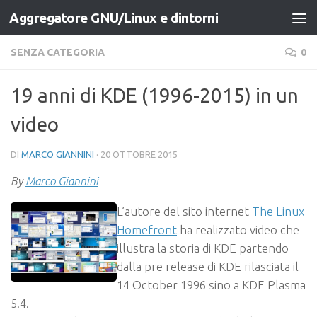
Aggregatore GNU/Linux e dintorni
Salta al contenuto
SENZA CATEGORIA
0
19 anni di KDE (1996-2015) in un
video
DI
MARCO GIANNINI
·
20 OTTOBRE 2015
By
Marco Giannini
L’autore del sito internet
The Linux
Homefront
ha realizzato video che
illustra la storia di KDE partendo
dalla pre release di KDE rilasciata il
14 October 1996 sino a KDE Plasma
5.4.