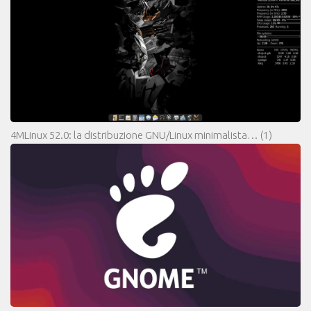
4MLinux 52.0: la distribuzione GNU/Linux minimalista…
(1)