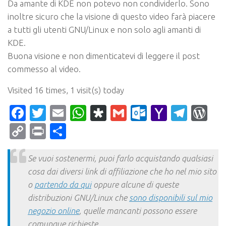
Da amante di KDE non potevo non condividerlo. Sono
inoltre sicuro che la visione di questo video farà piacere
a tutti gli utenti GNU/Linux e non solo agli amanti di
KDE.
Buona visione e non dimenticatevi di leggere il post
commesso al video.
Visited 16 times, 1 visit(s) today
Facebook
Twitter
Email
WhatsApp
Diaspora
Gmail
Outlook.c
Yahoo
Tele
Wo
Mail
Copy
Print
Condividi
Link
Se vuoi sostenermi, puoi farlo acquistando qualsiasi
cosa dai diversi link di affiliazione che ho nel mio sito
o
partendo da qui
oppure alcune di queste
distribuzioni GNU/Linux che
sono disponibili sul mio
negozio online
, quelle mancanti possono essere
comunque richieste.