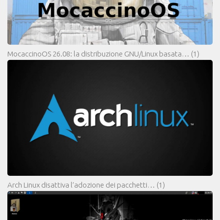
MocaccinoOS 26.08: la distribuzione GNU/Linux basata…
(1)
Arch Linux disattiva l’adozione dei pacchetti…
(1)