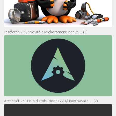
Fastfetch 2.67: Novità e Miglioramenti per lo…
(2)
Archcraft 26.08: la distribuzione GNU/Linux basata…
(2)