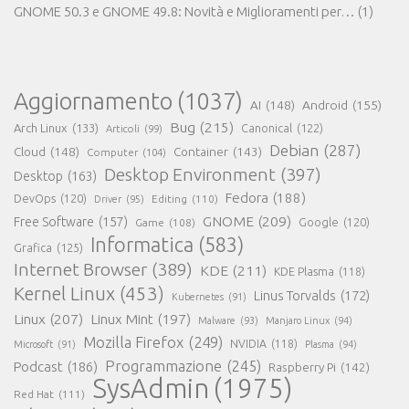
GNOME 50.3 e GNOME 49.8: Novità e Miglioramenti per…
(1)
Aggiornamento
(1037)
AI
(148)
Android
(155)
Bug
(215)
Arch Linux
(133)
Canonical
(122)
Articoli
(99)
Debian
(287)
Cloud
(148)
Container
(143)
Computer
(104)
Desktop Environment
(397)
Desktop
(163)
Fedora
(188)
DevOps
(120)
Editing
(110)
Driver
(95)
GNOME
(209)
Free Software
(157)
Game
(108)
Google
(120)
Informatica
(583)
Grafica
(125)
Internet Browser
(389)
KDE
(211)
KDE Plasma
(118)
Kernel Linux
(453)
Linus Torvalds
(172)
Kubernetes
(91)
Linux
(207)
Linux Mint
(197)
Malware
(93)
Manjaro Linux
(94)
Mozilla Firefox
(249)
NVIDIA
(118)
Microsoft
(91)
Plasma
(94)
Programmazione
(245)
Podcast
(186)
Raspberry Pi
(142)
SysAdmin
(1975)
Red Hat
(111)