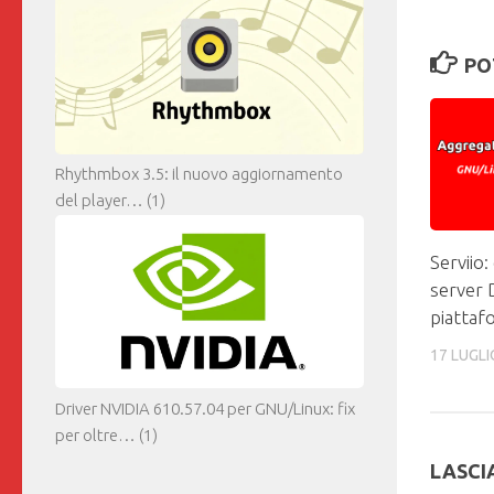
PO
Rhythmbox 3.5: il nuovo aggiornamento
del player…
(1)
Serviio:
server 
piattaf
17 LUGLI
Driver NVIDIA 610.57.04 per GNU/Linux: fix
per oltre…
(1)
LASCI