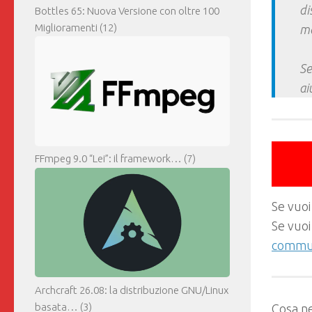
di
Bottles 65: Nuova Versione con oltre 100
Miglioramenti
(12)
ma
Se
ai
FFmpeg 9.0 “Lei”: il framework…
(7)
Se vuoi
Se vuoi
commun
Archcraft 26.08: la distribuzione GNU/Linux
basata…
(3)
Cosa ne