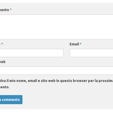
mento
*
e
*
Email
*
web
lva il mio nome, email e sito web in questo browser per la prossim
ento.