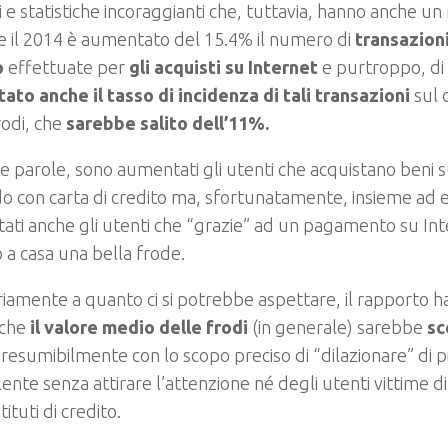
e statistiche incoraggianti che, tuttavia, hanno anche un 
 il 2014 è aumentato del 15.4% il numero di
transazioni
o
effettuate per
gli acquisti su Internet
e purtroppo, di
to anche il tasso di incidenza di tali transazioni
sul 
rodi, che
sarebbe salito dell’11%.
e parole, sono aumentati gli utenti che acquistano beni s
 con carta di credito ma, sfortunatamente, insieme ad e
ti anche gli utenti che “grazie” ad un pagamento su In
 a casa una bella frode.
iamente a quanto ci si potrebbe aspettare, il rapporto ha
 che
il valore medio delle frodi
(in generale) sarebbe
sc
resumibilmente con lo scopo preciso di “dilazionare” di pi
ente senza attirare l’attenzione né degli utenti vittime d
stituti di credito.