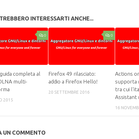
TREBBERO INTERESSARTI ANCHE...
0
0
 guida completa al
Firefox 49 rilasciato:
Actions o
DLNA multi-
addio a Firefox Hello!
supporta 
orma
tra cui l’i
20 SETTEMBRE 2016
Assistant 
O 2015
16 NOVEMB
A UN COMMENTO