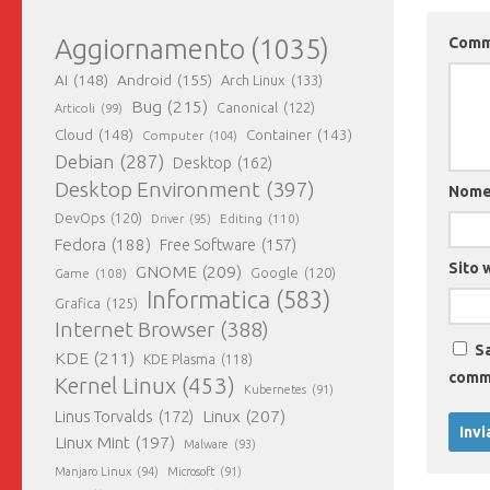
Aggiornamento
(1035)
Com
AI
(148)
Android
(155)
Arch Linux
(133)
Bug
(215)
Canonical
(122)
Articoli
(99)
Cloud
(148)
Container
(143)
Computer
(104)
Debian
(287)
Desktop
(162)
Desktop Environment
(397)
Nom
DevOps
(120)
Editing
(110)
Driver
(95)
Fedora
(188)
Free Software
(157)
Sito 
GNOME
(209)
Game
(108)
Google
(120)
Informatica
(583)
Grafica
(125)
Internet Browser
(388)
Sa
KDE
(211)
KDE Plasma
(118)
comm
Kernel Linux
(453)
Kubernetes
(91)
Linux
(207)
Linus Torvalds
(172)
Linux Mint
(197)
Malware
(93)
Manjaro Linux
(94)
Microsoft
(91)