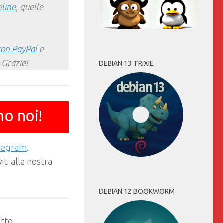
nline
, quelle
con PayPal
e
 Grazie!
DEBIAN 13 TRIXIE
mo noi!
elegram
.
ti alla nostra
DEBIAN 12 BOOKWORM
tto.