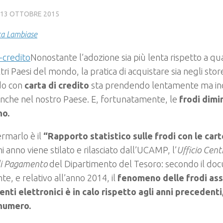
13 OTTOBRE 2015
ca Lambiase
Nonostante l’adozione sia più lenta rispetto a q
ltri Paesi del mondo, la pratica di
acquistare sia negli store
do con
carta di credito
sta prendendo lentamente ma i
nche nel nostro Paese. E, fortunatamente, le
frodi dimi
no.
rmarlo è il
“Rapporto statistico sulle frodi con le ca
i anno viene stilato e rilasciato dall’UCAMP, l’
Ufficio Cent
di Pagamento
del Dipartimento del Tesoro: secondo il doc
nte, e relativo all’anno 2014, il
fenomeno delle frodi ass
ti elettronici è in calo rispetto agli anni precedenti,
 numero.