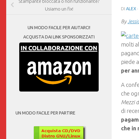
Stampante bloccata o non funzionante?
DI
ALEX
·
Usiamo un fix!
By
Jessi
UN MODO FACILE PER AIUTARCI!
ACQUISTA DAI LINK SPONSORIZZATI
molti a
pagan
piede a
per an
A confe
che ogn
Mezzi 
di rece
UN MODO FACILE PER PARTIRE
pagamen
che in