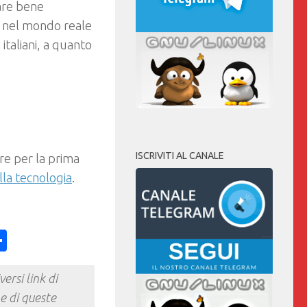
are bene
ia nel mondo reale
 italiani, a quanto
ISCRIVITI AL CANALE
e per la prima
la tecnologia
.
ess
y
int
Condividi
ersi link di
e di queste