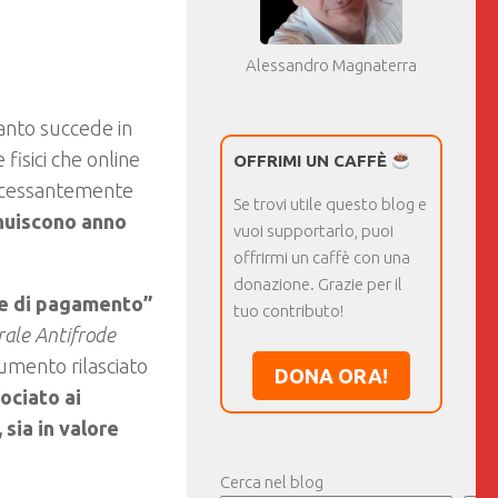
Alessandro Magnaterra
uanto succede in
 fisici che online
OFFRIMI UN CAFFÈ
ncessantemente
Se trovi utile questo blog e
nuiscono anno
vuoi supportarlo, puoi
offrirmi un caffè con una
donazione. Grazie per il
rte di pagamento”
tuo contributo!
rale Antifrode
umento rilasciato
DONA ORA!
ociato ai
 sia in valore
Cerca nel blog