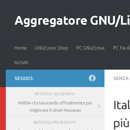
Salta al contenuto
Aggregatore GNU/Lin
Home
GNU/Linux Shop
PC GNU/Linux
PC Fai d
Iscriviti
SEGUICI:
SENZA
ARTICOLO SUCCESSIVO
Ita
NVIDIA sta lavorando ufficialmente per
migliorare il driver Nouveau
più
ARTICOLO PRECEDENTE