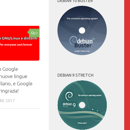
DEBIAN 10 BUSTER
0
n Google
DEBIAN 9 STRETCH
nuove lingue
taliano, e Google
ringrazia!
RE 2017