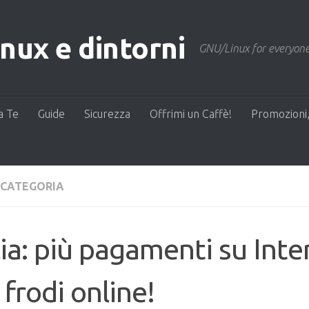
ux e dintorni
GNU/Linux for everyone
a Te
Guide
Sicurezza
Offrimi un Caffè!
Promozioni,
 CATEGORIA
lia: più pagamenti su Inte
 frodi online!