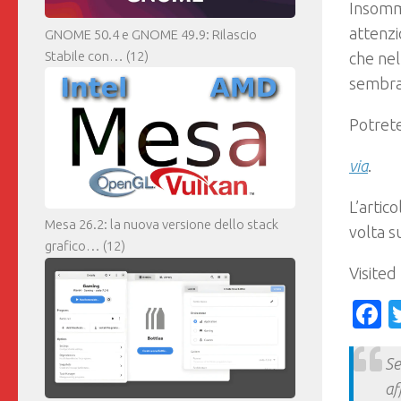
Insomm
attenzi
GNOME 50.4 e GNOME 49.9: Rilascio
Stabile con…
(12)
che nel
sembra
Potrete
via
.
L’artic
Mesa 26.2: la nuova versione dello stack
volta 
grafico…
(12)
Visited
F
Se
af