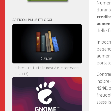
Numeri 
durante
credit
ARTICOLI PIÙ LETTI OGGI
aumenta
delle f
In poch
pagando
aumenta
portato
Calibre 9.13: tutte le novità e le correzioni
Contrar
del…
(13)
inoltre
151€,
p
fraudol
stessi i