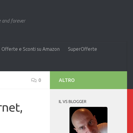
 and forever
 Offerte e Sconti su Amazon
SuperOfferte
0
ALTRO
IL VS BLOGGER
rnet,