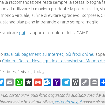
a la raccomandazione resta sempre la stessa: bisogna f
one ad utilizzare in maniera prudente la propria carta, s
 mondo virtuale, al fine di evitare sgradevoli sorprese. Gli
, stanno pian piano imparando a farlo sempre meglio!
 scaricare
qui
il rapporto completo dell’UCAMP
olo
Italia: più pagamenti su Internet, più frodi online!
appar
su
Chimera Revo – News, guide e recensioni sul Mondo del
 17 times, 1 visit(s) today
acebook
Twitter
Email
WhatsApp
Diaspora
Gmail
Outlook.com
Yahoo
Telegram
WordPr
Cop
Pr
Mail
Link
 vuoi sostenermi, puoi farlo acquistando qualsiasi cosa dai div
filiazione che ho nel mio sito o
partendo da qui
oppure alcun