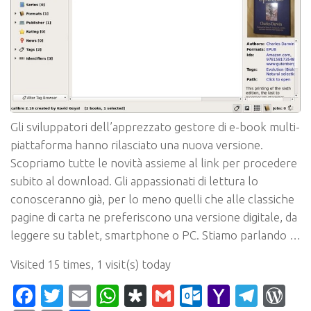
Gli sviluppatori dell’apprezzato gestore di e-book multi-
piattaforma hanno rilasciato una nuova versione.
Scopriamo tutte le novità assieme al link per procedere
subito al download. Gli appassionati di lettura lo
conosceranno già, per lo meno quelli che alle classiche
pagine di carta ne preferiscono una versione digitale, da
leggere su tablet, smartphone o PC. Stiamo parlando …
Visited 15 times, 1 visit(s) today
Facebook
Twitter
Email
WhatsApp
Diaspora
Gmail
Outlook.c
Yahoo
Tele
Wo