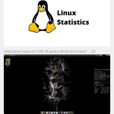
GNU/Linux supera il 10% di quota desktop in Nord…
(2)