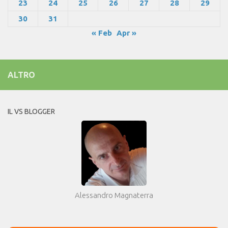
23
24
25
26
27
28
29
30
31
« Feb
Apr »
ALTRO
IL VS BLOGGER
Alessandro Magnaterra