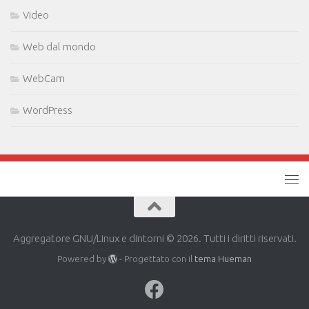
Video
Web dal mondo
WebCam
WordPress
Aggregatore GNU/Linux e dintorni © 2026. Tutti i diritti riservati.
Powered by
- Progettato con il
tema Hueman