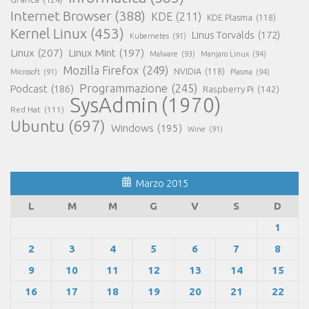
Internet Browser
(388)
KDE
(211)
KDE Plasma
(118)
Kernel Linux
(453)
Linus Torvalds
(172)
Kubernetes
(91)
Linux
(207)
Linux Mint
(197)
Malware
(93)
Manjaro Linux
(94)
Mozilla Firefox
(249)
NVIDIA
(118)
Microsoft
(91)
Plasma
(94)
Programmazione
(245)
Podcast
(186)
Raspberry Pi
(142)
SysAdmin
(1970)
Red Hat
(111)
Ubuntu
(697)
Windows
(195)
Wine
(91)
Marzo 2015
L
M
M
G
V
S
D
1
2
3
4
5
6
7
8
9
10
11
12
13
14
15
16
17
18
19
20
21
22