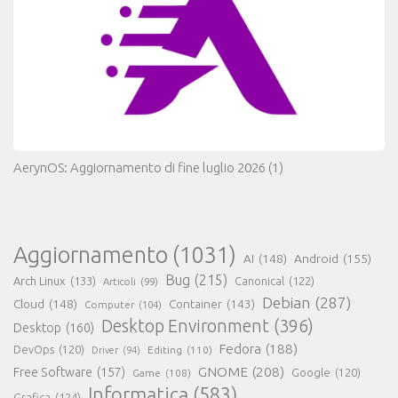
AerynOS: Aggiornamento di fine luglio 2026
(1)
Aggiornamento
(1031)
AI
(148)
Android
(155)
Bug
(215)
Arch Linux
(133)
Canonical
(122)
Articoli
(99)
Debian
(287)
Cloud
(148)
Container
(143)
Computer
(104)
Desktop Environment
(396)
Desktop
(160)
Fedora
(188)
DevOps
(120)
Editing
(110)
Driver
(94)
GNOME
(208)
Free Software
(157)
Google
(120)
Game
(108)
Informatica
(583)
Grafica
(124)