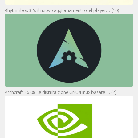
Rhythmbox 3.5: il nuovo aggiornamento del player…
(10)
Archcraft 26.08: la distribuzione GNU/Linux basata…
(2)