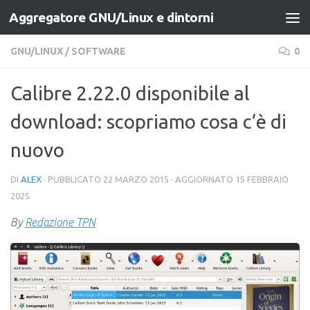
Aggregatore GNU/Linux e dintorni
Salta al contenuto
GNU/LINUX
/
SOFTWARE
0
Calibre 2.22.0 disponibile al
download: scopriamo cosa c’è di
nuovo
DI
ALEX
· PUBBLICATO
22 MARZO 2015
· AGGIORNATO
15 FEBBRAIO
2025
By
Redazione TPN