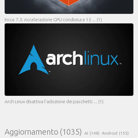
Incus 7.3: Accelerazione GPU condivisa e 13…
(1)
Arch Linux disattiva l’adozione dei pacchetti…
(1)
Aggiornamento
(1035)
AI
(148)
Android
(155)