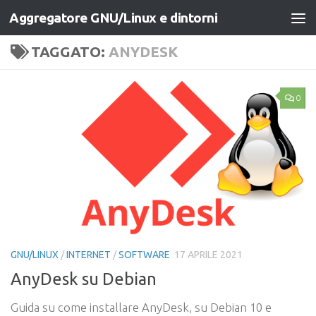
Aggregatore GNU/Linux e dintorni
Salta al contenuto
TAGGATO:
ANYDESK
0
GNU/LINUX
/
INTERNET
/
SOFTWARE
17 APRILE 2021
AnyDesk su Debian
Guida su come installare AnyDesk, su Debian 10 e