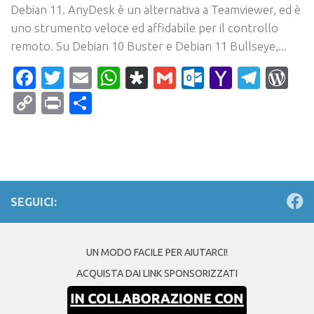
Debian 11. AnyDesk è un alternativa a Teamviewer, ed è
uno strumento veloce ed affidabile per il controllo
remoto. Su Debian 10 Buster e Debian 11 Bullseye,...
Facebook
Twitter
Email
WhatsApp
Diaspora
Gmail
Outlook.c
Yahoo
Tele
Wo
Mail
Copy
Print
Condividi
Link
SEGUICI:
UN MODO FACILE PER AIUTARCI!
ACQUISTA DAI LINK SPONSORIZZATI