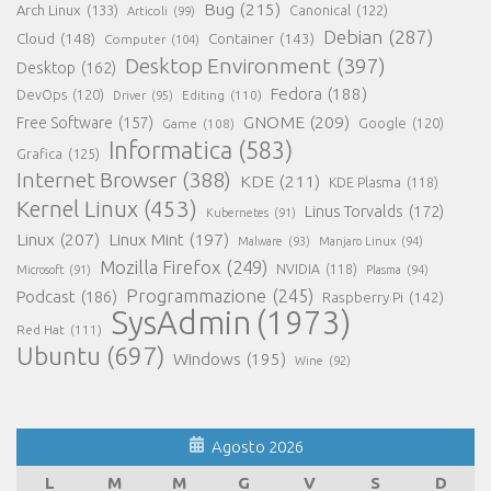
Bug
(215)
Arch Linux
(133)
Canonical
(122)
Articoli
(99)
Debian
(287)
Cloud
(148)
Container
(143)
Computer
(104)
Desktop Environment
(397)
Desktop
(162)
Fedora
(188)
DevOps
(120)
Editing
(110)
Driver
(95)
GNOME
(209)
Free Software
(157)
Game
(108)
Google
(120)
Informatica
(583)
Grafica
(125)
Internet Browser
(388)
KDE
(211)
KDE Plasma
(118)
Kernel Linux
(453)
Linus Torvalds
(172)
Kubernetes
(91)
Linux
(207)
Linux Mint
(197)
Malware
(93)
Manjaro Linux
(94)
Mozilla Firefox
(249)
NVIDIA
(118)
Microsoft
(91)
Plasma
(94)
Programmazione
(245)
Podcast
(186)
Raspberry Pi
(142)
SysAdmin
(1973)
Red Hat
(111)
Ubuntu
(697)
Windows
(195)
Wine
(92)
Agosto 2026
L
M
M
G
V
S
D