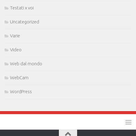
Testati x voi
Uncategorized
Varie
Video
Web dal mondo
WebCam
WordPress