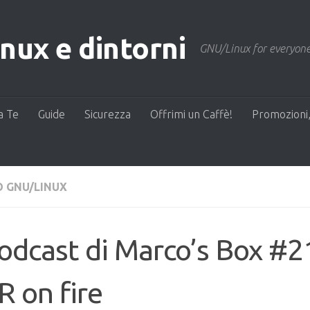
ux e dintorni
GNU/Linux for everyone
a Te
Guide
Sicurezza
Offrimi un Caffè!
Promozioni,
 GNU/LINUX
podcast di Marco’s Box #2
 on fire