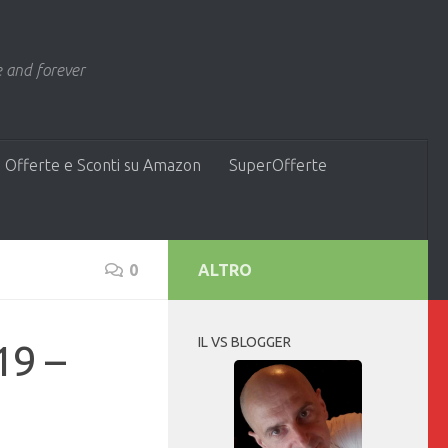
 and forever
 Offerte e Sconti su Amazon
SuperOfferte
0
ALTRO
IL VS BLOGGER
19 –