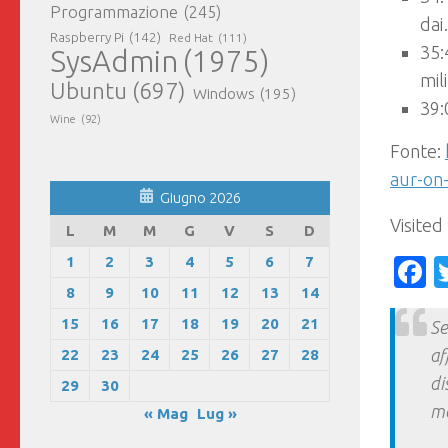
Programmazione
(245)
da
Raspberry Pi
(142)
Red Hat
(111)
35:
SysAdmin
(1975)
mili
Ubuntu
(697)
Windows
(195)
39:
Wine
(92)
Fonte:
aur-on-
Giugno 2026
Visited
L
M
M
G
V
S
D
1
2
3
4
5
6
7
F
8
9
10
11
12
13
14
15
16
17
18
19
20
21
Se
af
22
23
24
25
26
27
28
di
29
30
ma
« Mag
Lug »