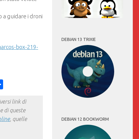
 a guidare i droni
DEBIAN 13 TRIXIE
marcos-box-219-
ess
y
int
Condividi
ersi link di
e di queste
nline
, quelle
DEBIAN 12 BOOKWORM