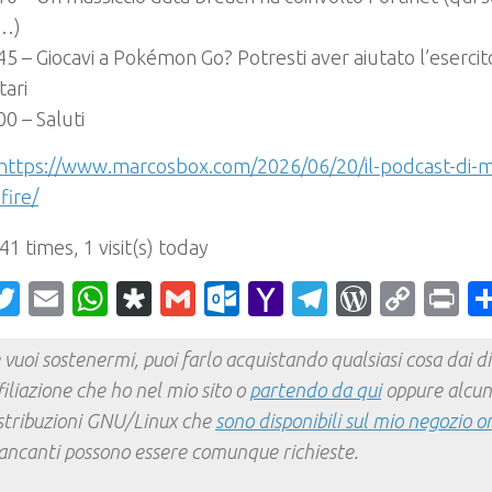
i…)
45 – Giocavi a Pokémon Go? Potresti aver aiutato l’esercito
tari
00 – Saluti
https://www.marcosbox.com/2026/06/20/il-podcast-di-
fire/
 41 times, 1 visit(s) today
acebook
Twitter
Email
WhatsApp
Diaspora
Gmail
Outlook.com
Yahoo
Telegram
WordPr
Cop
Pr
Mail
Link
 vuoi sostenermi, puoi farlo acquistando qualsiasi cosa dai div
filiazione che ho nel mio sito o
partendo da qui
oppure alcun
stribuzioni GNU/Linux che
sono disponibili sul mio negozio o
ncanti possono essere comunque richieste.