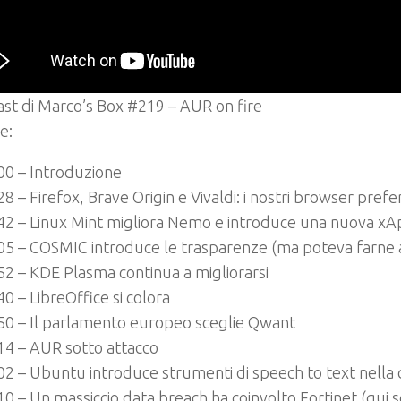
ast di Marco’s Box #219 – AUR on fire
e:
00 – Introduzione
28 – Firefox, Brave Origin e Vivaldi: i nostri browser prefer
42 – Linux Mint migliora Nemo e introduce una nuova x
05 – COSMIC introduce le trasparenze (ma poteva farne
52 – KDE Plasma continua a migliorarsi
40 – LibreOffice si colora
50 – Il parlamento europeo sceglie Qwant
14 – AUR sotto attacco
02 – Ubuntu introduce strumenti di speech to text nella 
10 – Un massiccio data breach ha coinvolto Fortinet (qui 