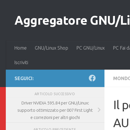
Salta al contenuto
Aggregatore GNU/Lin
Home
GNU/Linux Shop
PC GNU/Linux
PC Fai d
Iscriviti
SEGUICI:
MONDO
ARTICOLO SUCCESSIVO
Il 
Driver NVIDIA 595.84 per GNU/Linux:
supporto ottimizzato per 007 First Light
e correzioni per altri giochi
AUR
ARTICOLO PRECEDENTE