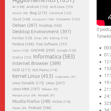
AI
(148)
Android
(155)
Arch Linux
(133)
Bug
(215)
Canonical
(122)
Articoli
(99)
Cloud
(148)
Container
(143)
Computer
(104)
Debian
(287)
Desktop
(163)
Il podc
Desktop Environment
(397)
Timelin
DevOps
(120)
Editing
(110)
Driver
(95)
Fedora
(188)
Free Software
(157)
00:
GNOME
(209)
Game
(108)
Google
(120)
01:
Informatica
(583)
Grafica
(125)
12:
Internet Browser
(389)
15:
KDE
(211)
KDE Plasma
(118)
17:
Kernel Linux
(453)
Kubernetes
(91)
19:
Linux
(207)
Linus Torvalds
(172)
Linux Mint
(197)
21:
Malware
(93)
24:
Manjaro Linux
(94)
Microsoft
(91)
Mozilla Firefox
(249)
NVIDIA
(118)
32:
Podcast
(186)
Plasma
(94)
34: