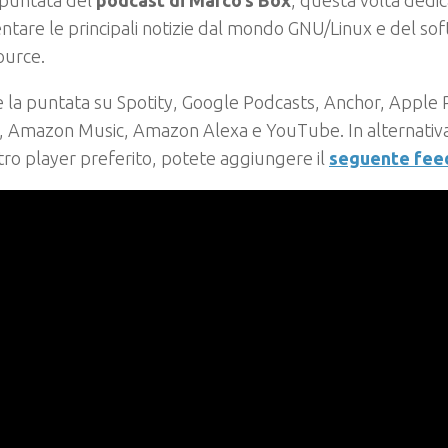
puntata del
podcast di Marco’s Box
, questa volta dedic
are le principali notizie dal mondo GNU/Linux e del sof
ource.
 la puntata su Spotity, Google Podcasts, Anchor, Apple 
 Amazon Music, Amazon Alexa e YouTube. In alternativa,
tro player preferito, potete aggiungere il
seguente fee