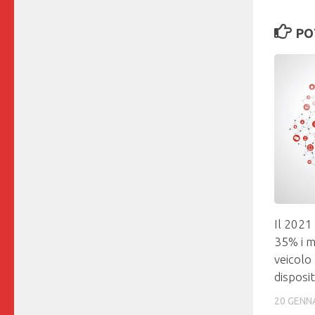
PO
Il 2021 
35% i m
veicolo 
disposit
20 GENN