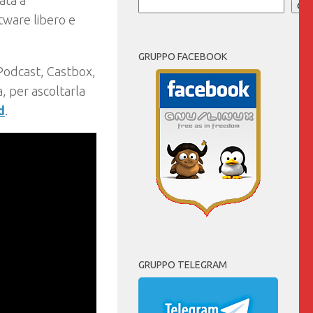
ata a
Cer
tware libero e
GRUPPO FACEBOOK
Podcast, Castbox,
 per ascoltarla
d
.
GRUPPO TELEGRAM