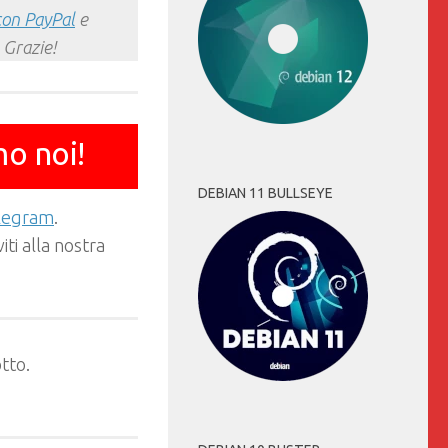
con PayPal
e
 Grazie!
mo noi!
DEBIAN 11 BULLSEYE
elegram
.
ti alla nostra
tto.