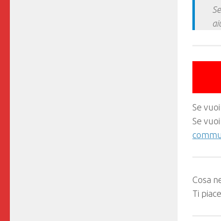
Se
ai
Se vuoi
Se vuoi
commun
Cosa ne
Ti piac