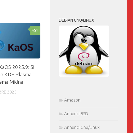
DEBIAN GNU/LINUX
1
 KaOS 2025.9: Si
on KDE Plasma
 tema Midna
BRE 2025
Amazon
Annunci BSD
Annunci Gnu/Linux