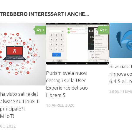
TREBBERO INTERESSARTI ANCHE...
0
0
Rilasciata
Purism svela nuovi
rinnova c
dettagli sulla User
6.4.5 e il
Experience del suo
28 SETTEM
ha visto salire del
Librem 5
alware su Linux. Il
16 APRILE 2020
principale? I
ivi IoT!
AIO 2022