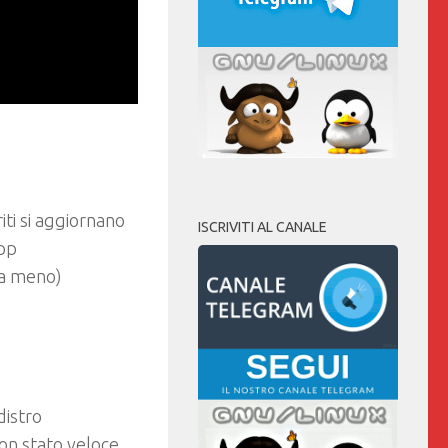
iti si aggiornano
ISCRIVITI AL CANALE
App
 a meno)
distro
son stato veloce