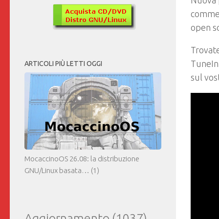
Nuova 
comment
open s
Trovate
TuneIn,
ARTICOLI PIÙ LETTI OGGI
sul vos
MocaccinoOS 26.08: la distribuzione
GNU/Linux basata…
(1)
Aggiornamento
(1037)